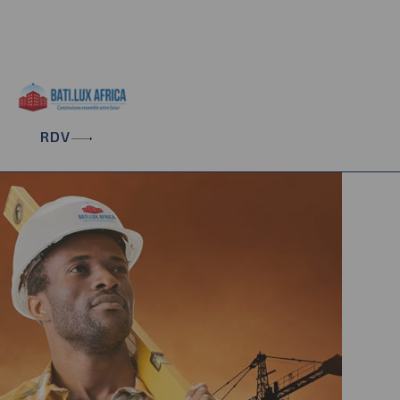
+221 33 865 38 34
contact@batiluxafrica.com
Résidence Aquarelle 6ème Etage, Rue 29 - Point E
RDV