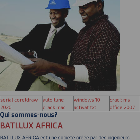
serial coreldraw
auto tune
windows 10
crack ms
2020
crack mac
activat txt
office 2007
Qui sommes-nous?
BATI.LUX AFRICA
BATI.LUX AFRICA est une société créée par des ingénieurs