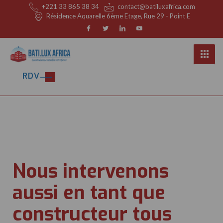
+221 33 865 38 34
contact@batiluxafrica.com
Résidence Aquarelle 6ème Etage, Rue 29 - Point E
RDV
Nous intervenons
aussi en tant que
constructeur tous