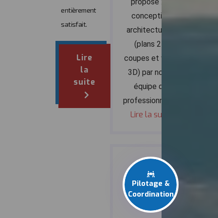
propose : la
entièrement
conception
satisfait.
architecturale
(plans 2D,
Lire
coupes et vues
la
3D) par notre
suite
équipe de
professionnels...
Lire la suite
Pilotage &
Coordination