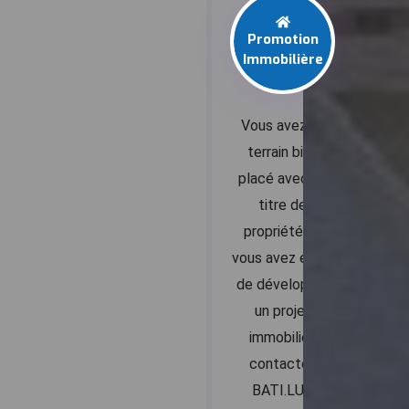
Promotion
Immobilière
Vous avez un
terrain bien
placé avec un
titre de
propriété et
vous avez envie
de développer
un projet
immobilier,
contactez
BATI.LUX