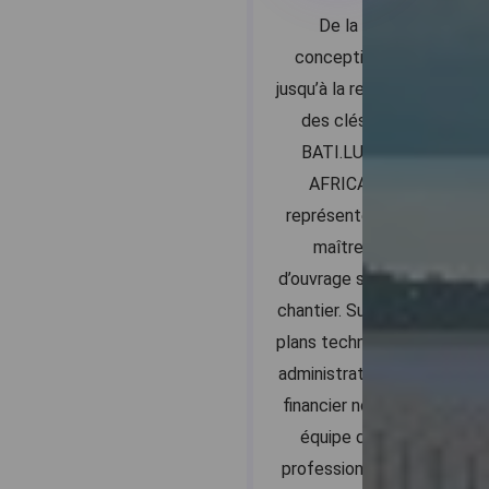
De la
conception
jusqu’à la remise
des clés :
BATI.LUX
AFRICA
représente le
maître
d’ouvrage sur le
chantier. Sur les
plans technique,
administratif et
financier notre
équipe de
professionnels