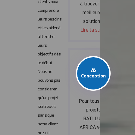
clients pour
à trouver les
comprendre
meilleures
leurs besoins
solutions
et les aider à
Lire la suite
atteindre
leurs
objectifs dès
le début.
Nous ne
Conception
pouvons pas
considérer
qu’un projet
Pour tous vos
soit réussi
projets
sans que
BATI.LUX
notre client
AFRICA vous
ne soit