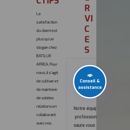
CTIFS
R
La
VI
satisfaction
C
du client est
E
plus qu’un
S
slogan chez
BATI.LUX
AFRICA. Pour
nous, il s’agit
Conseil &
de cultiver et
assistance
de maintenir
de solides
relations en
Notre équipe de
collaborant
professionnels
avec nos
saura vous aider