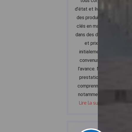
tous corps
d’état et livrons
des produits «
clés en main »
dans des délais
et prix
initialement
convenus à
l’avance. Nos
prestations
comprennent
notamment :
Lire la suite