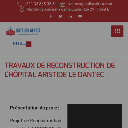
+221 33 865 38 34
contact@batiluxafrica.com
Résidence Aquarelle 6ème Etage, Rue 29 - Point E
RDV
TRAVAUX DE RECONSTRUCTION DE
L’HÔPITAL ARISTIDE LE DANTEC
https://www.youtube.com/watch?v=mbsSdchD1Do&list=PLZA-iW9l9HJp1XyC_tenNnDHhjlNZJXs7&pp=gAQB Présentation du projet : Projet de Reconstruction de l’Hôpital ARISTIDE LE DANTEC Consistance des travaux : Travaux de Construction Tous Corps d’état. Galeries Photos Autres références TRAVAUX DE CONSTRUCTION DU CENTRE NATIONAL D’ONCOLOGIE SUR LE PÔLE URBAIN DE DIAMNIADIO TRAVAUX DE RECONSTRUCTION DE L’HÔPITAL ARISTIDE LE DANTEC TRAVAUX DE CONSTRUCTION DE L’HÔPITAL SEYDI […]
Présentation du projet :
Projet de Reconstruction