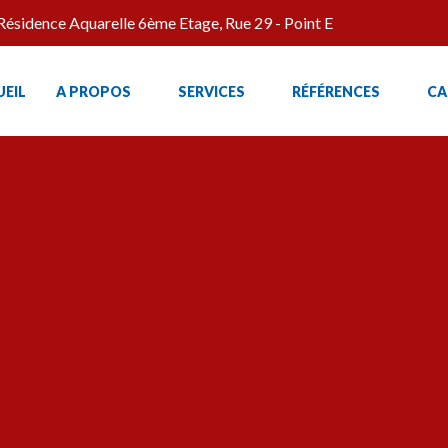
Résidence Aquarelle 6ème Etage, Rue 29 - Point E
EIL
A PROPOS
SERVICES
RÉFÉRENCES
CA