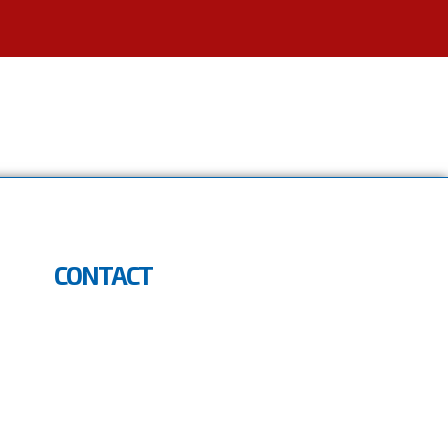
CONTACT
Résidence Aquarelle 6ème Etage, Rue 29 -
Point E
+221 33 865 38 34
contact@batiluxafrica.com