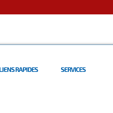
LIENS RAPIDES
SERVICES
ACCUEIL
CONSEIL & ASSISTANCE
A PROPOS
CONCEPTION
SERVICES
CONSTRUCTION
CARRIERES
PILOTAGE & COORDINATION
PROMOTION IMMOBILIÈRE