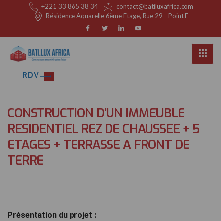
+221 33 865 38 34
contact@batiluxafrica.com
Résidence Aquarelle 6ème Etage, Rue 29 - Point E
RDV
CONSTRUCTION D’UN IMMEUBLE
RESIDENTIEL REZ DE CHAUSSEE + 5
ETAGES + TERRASSE A FRONT DE
TERRE
Présentation du projet : il s’agit d’un immeuble Rez-de-chaussée + 5 Etages +Terrasse sis à Front de Terre Consistance des travaux : Travaux de construction des Lots Gros-Œuvre/Incorporations plomberie Autres références TRAVAUX DE CONSTRUCTION RDC + MEZZANINE + 6 ÉTAGES + SOUS-SOL À LIBERTÉ 6 TRAVAUX DE CONSTRUCTION D’UN IMMEUBLE RDC+ 5 ÉTAGES + […]
Présentation du projet :