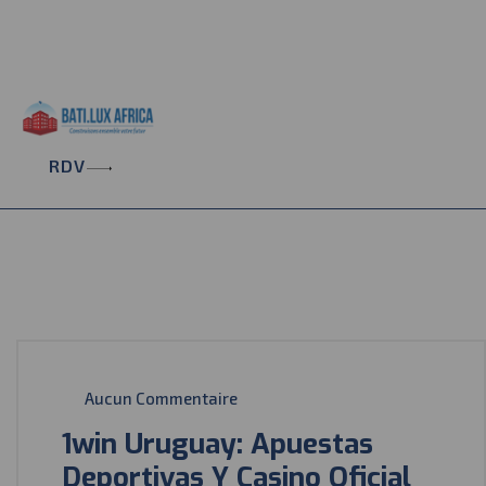
+221 33 865 38 34
contact@batiluxafrica.com
Résidence Aquarelle 6ème Etage, Rue 29 - Point E
RDV
Aucun Commentaire
1win Uruguay: Apuestas
Deportivas Y Casino Oficial