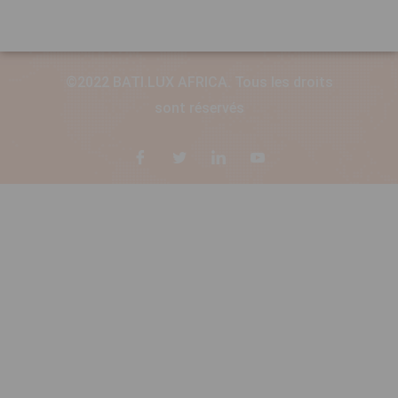
©2022 BATI.LUX AFRICA. Tous les droits
sont réservés