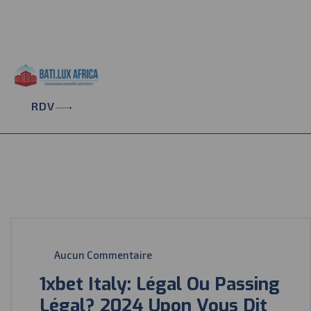
+221 33 865 38 34
contact@batiluxafrica.com
Résidence Aquarelle 6ème Etage, Rue 29 - Point E
RDV
Aucun Commentaire
1xbet Italy: Légal Ou Passing
Légal? 2024 Upon Vous Dit