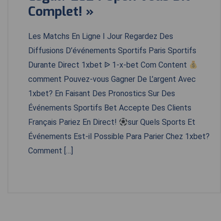
Complet! »
Les Matchs En Ligne I Jour Regardez Des
Diffusions D’événements Sportifs Paris Sportifs
Durante Direct 1xbet ᐉ 1-x-bet Com Content
comment Pouvez-vous Gagner De L’argent Avec
1xbet? En Faisant Des Pronostics Sur Des
Événements Sportifs Bet Accepte Des Clients
Français Pariez En Direct!
sur Quels Sports Et
Événements Est-il Possible Para Parier Chez 1xbet?
Comment […]