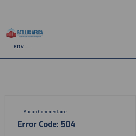
+221 33 865 38 34
contact@batiluxafrica.com
Résidence Aquarelle 6ème Etage, Rue 29 - Point E
RDV
Aucun Commentaire
Error Code: 504