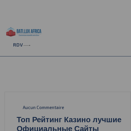
+221 33 865 38 34
contact@batiluxafrica.com
Résidence Aquarelle 6ème Etage, Rue 29 - Point E
RDV
Aucun Commentaire
Топ Рейтинг Казино лучшие
Официальные Сайты