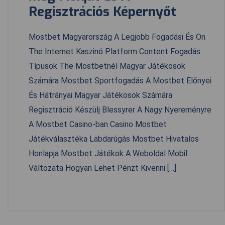
Regisztrációs Képernyőt
Mostbet Magyarország A Legjobb Fogadási És On
The Internet Kaszinó Platform Content Fogadás
Típusok The Mostbetnél Magyar Játékosok
Számára Mostbet Sportfogadás A Mostbet Előnyei
És Hátrányai Magyar Játékosok Számára
Regisztráció Készülj Blessyrer A Nagy Nyereményre
A Mostbet Casino-ban Casino Mostbet
Játékválasztéka Labdarúgás Mostbet Hivatalos
Honlapja Mostbet Játékok A Weboldal Mobil
Változata Hogyan Lehet Pénzt Kivenni […]