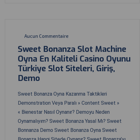
Aucun Commentaire
Sweet Bonanza Slot Machine ️
Oyna En Kaliteli Casino Oyunu
Türkiye Slot Siteleri, Giriş,
Demo
Sweet Bonanza Oyna Kazanma Taktikleri
Demonstration Veya Paralı » Content Sweet »
« Bienestar Nasıl Oynanır? Demoyu Neden
Oynamalıyım? Sweet Bonanza Yasal Mı? Sweet
Bonnanza Demo Sweet Bonanza Oyna Sweet
Bonanza Hangi Sitede Oynanır? Sweet Bonanza’yı