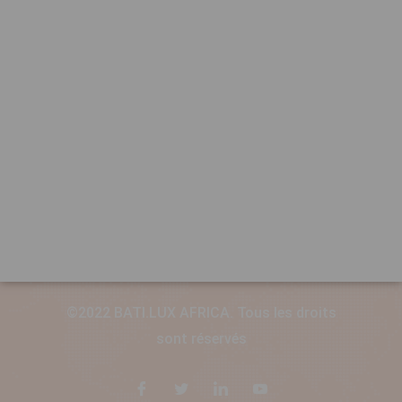
©2022 BATI.LUX AFRICA. Tous les droits
sont réservés