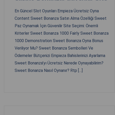
En Güncel Slot Oyunları Empieza Ücretsiz Oyna
Content Sweet Bonanza Satın Alma Özelliği Sweet
Paz Oynamak İçin Güvenilir Site Seçimi: Önemli
Kriterler Sweet Bonanza 1000 Fairly Sweet Bonanza
1000 Demonstration Sweet Bonanza Oyna Bonus
Veriliyor Mu? Sweet Bonanza Sembolleri Ve
Ödemeler Bütçenizi Empieza Bahislerinizi Ayarlama
Sweet Bonanza’yı Ücretsiz Nerede Oynayabilirim?
Sweet Bonanza Nasıl Oynanır? Rtp […]