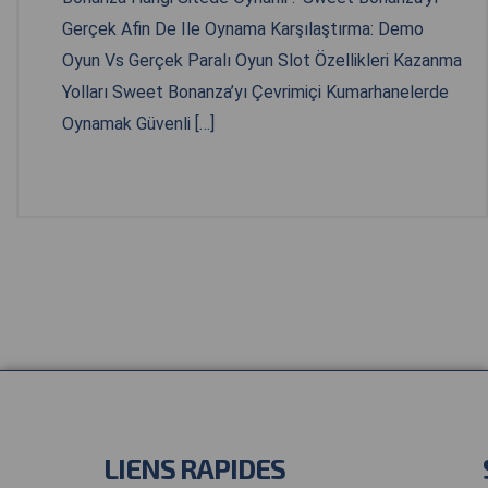
Gerçek Afin De Ile Oynama Karşılaştırma: Demo
Oyun Vs Gerçek Paralı Oyun Slot Özellikleri Kazanma
Yolları Sweet Bonanza’yı Çevrimiçi Kumarhanelerde
Oynamak Güvenli […]
LIENS RAPIDES