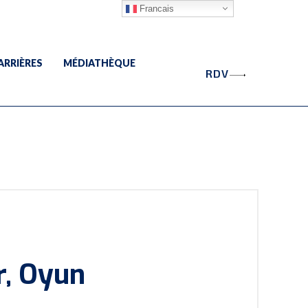
Francais
ARRIÈRES
MÉDIATHÈQUE
RDV
r, Oyun