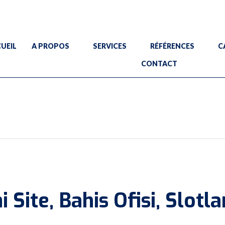
rica.com
int E
UEIL
A PROPOS
SERVICES
RÉFÉRENCES
C
CONTACT
 Site, Bahis Ofisi, Slotla