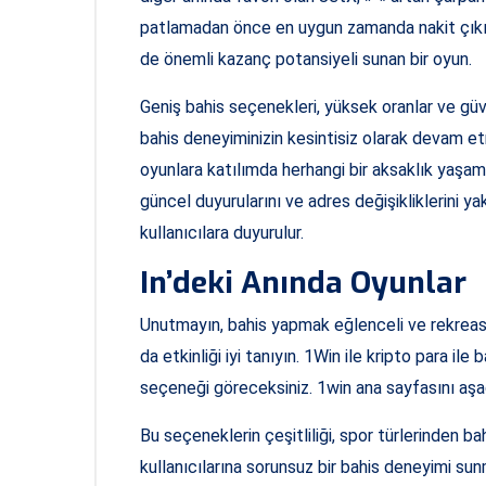
patlamadan önce en uygun zamanda nakit çıkış
de önemli kazanç potansiyeli sunan bir oyun.
Geniş bahis seçenekleri, yüksek oranlar ve güve
bahis deneyiminizin kesintisiz olarak devam etm
oyunlara katılımda herhangi bir aksaklık yaşama
güncel duyurularını ve adres değişikliklerini ya
kullanıcılara duyurulur.
In’deki Anında Oyunlar
Unutmayın, bahis yapmak eğlenceli ve rekreasyon
da etkinliği iyi tanıyın. 1Win ile kripto para 
seçeneği göreceksiniz. 1win ana sayfasını aşağ
Bu seçeneklerin çeşitliliği, spor türlerinden b
kullanıcılarına sorunsuz bir bahis deneyimi sun