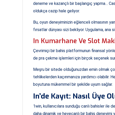
deneme ve kazançlı bir başlangıç yapma… Casin
oldukça cazip hale geliyor.
Bu, oyun deneyiminizin eğlenceli olmasının yan
fırsatlar dünyası sizi bekliyor. Uygulama, ana si
In Kumarhane Ve Slot Maki
Çevrimiçi bir bahis platformunun finansal yönl
de pra çekme işlemleri için birçok seçenek sun
Meşru bir sitede olduğunuzdan emin olmak çok
tehlikelerden kaçınmanıza yardımcı olabilir. H
boyutuna mükemmel bir şekilde uyum sağlar.
In’de Kayıt: Nasıl Üye O
1win, kullanıcılara sunduğu canlı bahisler ile d
daha dinamik ve heyecanlı bir bahis deneyimi ya