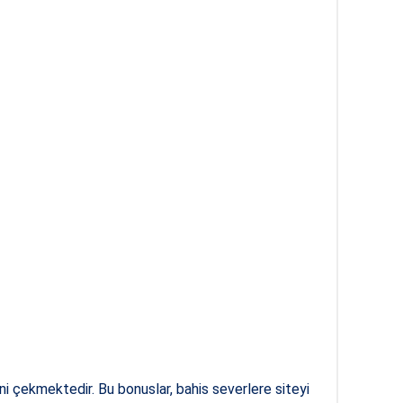
ni çekmektedir. Bu bonuslar, bahis severlere siteyi