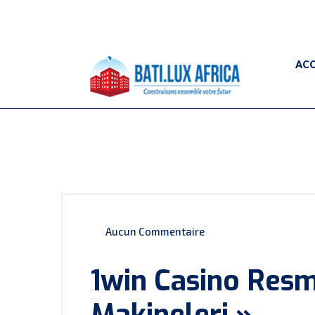
+221 33 865 38 34
contact@batiluxaf
Résidence Aquarelle 6ème Etage, Rue 29 - Po
ACC
Aucun Commentaire
1win Casino Resmi
Makineleri »