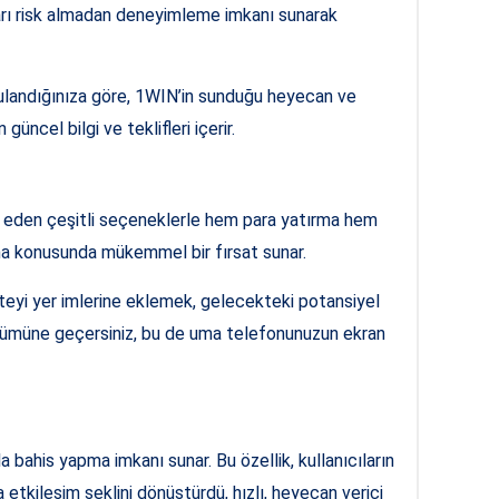
arı risk almadan deneyimleme imkanı sunarak
ğrulandığınıza göre, 1WIN’in sunduğu heyecan ve
üncel bilgi ve teklifleri içerir.
tap eden çeşitli seçeneklerle hem para yatırma hem
ırma konusunda mükemmel bir fırsat sunar.
teyi yer imlerine eklemek, gelecekteki potansiyel
 sürümüne geçersiniz, bu de uma telefonunuzun ekran
a bahis yapma imkanı sunar. Bu özellik, kullanıcıların
 etkileşim şeklini dönüştürdü, hızlı, heyecan verici