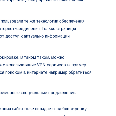
спользовали те же технологии обеспечения
интернет-соединения. Только страницы
ют доступ к актуально информации.
окировке. В таком таком, можно
е же использование VPN-сервисов например
ься поиском в интернете например обратиться
 временные специальные предложения.
копия сайта тоже попадает под блокировку.