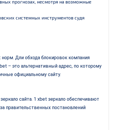
ивных прогнозах, несмотря на возможные
новских системных инструментов судя
х норм. Дли обхода блокировок компания
bet – это альтернативный адрес, по которому
гичные официальному сайту.
зеркало сайта. 1 xbet зеркало обеспечивают
з-за правительственных постановлений