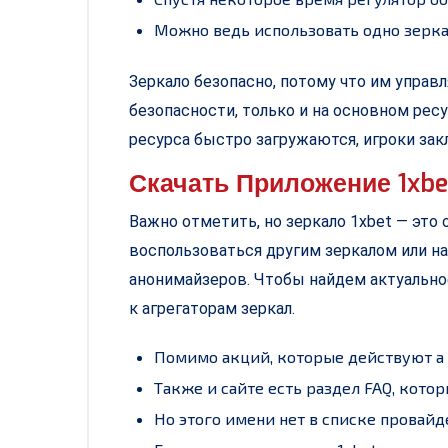
Можно ведь использовать одно зерка
Зеркало безопасно, потому что им управл
безопасности, только и на основном рес
ресурса быстро загружаются, игроки за
Скачать Приложение 1xbet
Важно отметить, но зеркало 1xbet — эт
воспользоваться другим зеркалом или н
анонимайзеров. Чтобы найдем актуальное
к агрегаторам зеркал.
Помимо акций, которые действуют а 
Также и сайте есть раздел FAQ, кото
Но этого имени нет в списке провайд