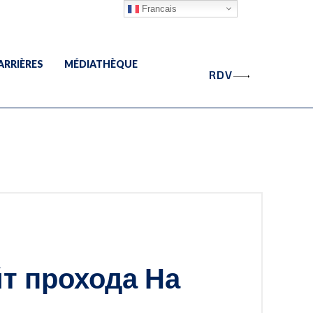
Francais
ARRIÈRES
MÉDIATHÈQUE
RDV
т прохода На