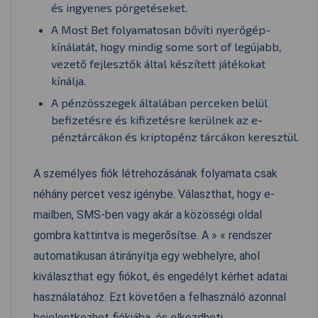
és ingyenes pörgetéseket.
A Most Bet folyamatosan bővíti nyerőgép-
kínálatát, hogy mindig some sort of legújabb,
vezető fejlesztők által készített játékokat
kínálja.
A pénzösszegek általában perceken belül
befizetésre és kifizetésre kerülnek az e-
pénztárcákon és kriptopénz tárcákon keresztül.
A személyes fiók létrehozásának folyamata csak
néhány percet vesz igénybe. Választhat, hogy e-
mailben, SMS-ben vagy akár a közösségi oldal
gombra kattintva is megerősítse. A » « rendszer
automatikusan átirányítja egy webhelyre, ahol
kiválaszthat egy fiókot, és engedélyt kérhet adatai
használatához. Ezt követően a felhasználó azonnal
bejelentkezhet fiókjába, és elkezdheti