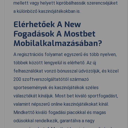
mellett vagy helyett kipróbálhassák szerencséjüket
a különböző kaszinójátékokban is.
Elérhetőek A New
Fogadások A Mostbet
Mobilalkalmazásában?
A regisztrációs folyamat egyszerű és több nyelven,
többek között lengyelül is elérhető. Az új
felhasználókat vonzó bónusszal üdvözöljük, és közel
200 szoftverszolgáltatótól származó
sportesemények és kaszinójátékok széles
választékát kínáljuk. Most bet kiváló sportfogadást,
valamint népszerű online kaszinójátékokat kínál.
Mindkettő kiváló fogadási piacokkal és magas
odúsokkal rendelkezik, garantálva a nagy