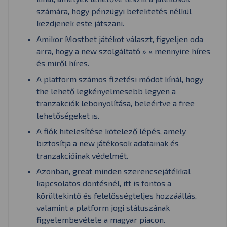
számára, hogy pénzügyi befektetés nélkül
kezdjenek este játszani.
Amikor Mostbet játékot választ, figyeljen oda
arra, hogy a new szolgáltató » « mennyire híres
és miről híres.
A platform számos fizetési módot kínál, hogy
the lehető legkényelmesebb legyen a
tranzakciók lebonyolítása, beleértve a free
lehetőségeket is.
A fiók hitelesítése kötelező lépés, amely
biztosítja a new játékosok adatainak és
tranzakcióinak védelmét.
Azonban, great minden szerencsejátékkal
kapcsolatos döntésnél, itt is fontos a
körültekintő és felelősségteljes hozzáállás,
valamint a platform jogi státuszának
figyelembevétele a magyar piacon.