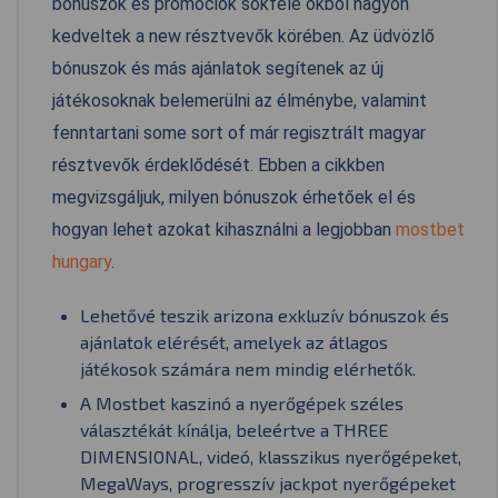
bónuszok és promóciók sokféle okból nagyon
kedveltek a new résztvevők körében. Az üdvözlő
bónuszok és más ajánlatok segítenek az új
játékosoknak belemerülni az élménybe, valamint
fenntartani some sort of már regisztrált magyar
résztvevők érdeklődését. Ebben a cikkben
megvizsgáljuk, milyen bónuszok érhetőek el és
hogyan lehet azokat kihasználni a legjobban
mostbet
hungary
.
Lehetővé teszik arizona exkluzív bónuszok és
ajánlatok elérését, amelyek az átlagos
játékosok számára nem mindig elérhetők.
A Mostbet kaszinó a nyerőgépek széles
választékát kínálja, beleértve a THREE
DIMENSIONAL, videó, klasszikus nyerőgépeket,
MegaWays, progresszív jackpot nyerőgépeket