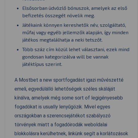
Elsősorban üdvözlő bónuszok, amelyek az első
befizetés összegét növelik meg.
Játékaink könnyen kereshetők név, szolgáltató,
műfaj vagy egyéb jellemzők alapján, így minden
játékos megtalálhatja a neki tetszőt.
Több száz cím közül lehet választani, ezek mind
gondosan kategorizálva will be vannak
játéktípus szerint.
A Mostbet a new sportfogadást igazi művészetté
emeli, egyedülálló lehetőségek széles skáláját
kínálva, amelyek még some sort of legigényesebb
fogadókat is usually lenyűgözik. Mivel egyes
országokban a szerencsejátékot szabályozó
törvények miatt a fogadóirodák weboldalai
blokkolásra kerülhetnek, linkünk segít a korlátozások