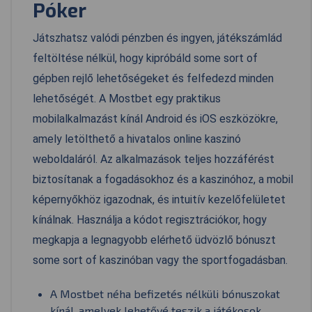
Póker
Játszhatsz valódi pénzben és ingyen, játékszámlád
feltöltése nélkül, hogy kipróbáld some sort of
gépben rejlő lehetőségeket és felfedezd minden
lehetőségét. A Mostbet egy praktikus
mobilalkalmazást kínál Android és iOS eszközökre,
amely letölthető a hivatalos online kaszinó
weboldaláról. Az alkalmazások teljes hozzáférést
biztosítanak a fogadásokhoz és a kaszinóhoz, a mobil
képernyőkhöz igazodnak, és intuitív kezelőfelületet
kínálnak. Használja a kódot regisztrációkor, hogy
megkapja a legnagyobb elérhető üdvözlő bónuszt
some sort of kaszinóban vagy the sportfogadásban.
A Mostbet néha befizetés nélküli bónuszokat
kínál, amelyek lehetővé teszik a játékosok