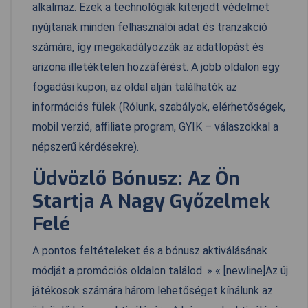
alkalmaz. Ezek a technológiák kiterjedt védelmet
nyújtanak minden felhasználói adat és tranzakció
számára, így megakadályozzák az adatlopást és
arizona illetéktelen hozzáférést. A jobb oldalon egy
fogadási kupon, az oldal alján találhatók az
információs fülek (Rólunk, szabályok, elérhetőségek,
mobil verzió, affiliate program, GYIK – válaszokkal a
népszerű kérdésekre).
Üdvözlő Bónusz: Az Ön
Startja A Nagy Győzelmek
Felé
A pontos feltételeket és a bónusz aktiválásának
módját a promóciós oldalon találod. » « [newline]Az új
játékosok számára három lehetőséget kínálunk az