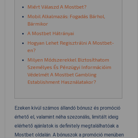
Miért Válaszd A Mostbet?
Mobil Alkalmazás: Fogadás Bárhol,
Bármikor
A Mostbet Hátrányai
Hogyan Lehet Regisztrálni A Mostbet-
en?
Milyen Módszerekkel Biztosíthatom
Személyes És Pénzügyi Információim
Védelmét A Mostbet Gambling
Establishment Használatakor?
Ezeken kívül számos állandó bónusz és promóció
érhető el, valamint néha szezonális, limitált ideig
elérhető ajánlatok is definitely megtalálhatóak a
Mostbet oldalán. A bónuszok a promóció menüben