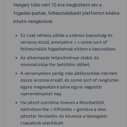
Hungary több mint 10 éve megbízható név a
fogadási iparban, felhasználóbarát platformot kínálva
intuitív navigációval.
Ez csak néhány példa a számos bajnokság és
verseny közül, amelyekre » « some sort of
felhasználók fogadhatnak ebben a kaszinóban.
Az alkalmazás teljesítménye stabil, és
minimalizálja the betöltési időket.
A versenyeken pedig más játékosokkal mérheti
össze arizona erejét, és some sort of ranglistán
egyre magasabbra jutva egyre nagyobb
nyereményeket kap.
Ha pénzt szeretne kivenni a Mostbetből,
kattintson the « Kifizetés » gombra a new
pénztár területén, és kövesse a támogatói
csapatunk utasításait.