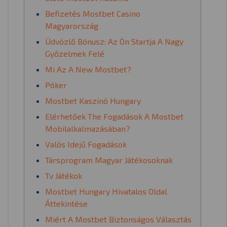
Befizetés Mostbet Casino
Magyarország
Üdvözlő Bónusz: Az Ön Startja A Nagy
Győzelmek Felé
Mi Az A New Mostbet?
Póker
Mostbet Kaszinó Hungary
Elérhetőek The Fogadások A Mostbet
Mobilalkalmazásában?
Valós Idejű Fogadások
Társprogram Magyar Játékosoknak
Tv Játékok
Mostbet Hungary Hivatalos Oldal
Áttekintése
Miért A Mostbet Biztonságos Választás