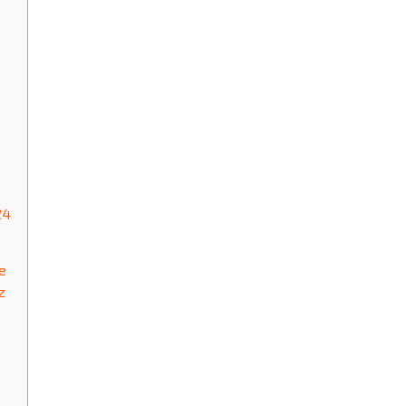
24
e
z