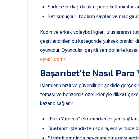
Sadece birkaç dakika içinde kullanıcılar 
Set sonuçları, toplam sayılar ve maç galib
Kadın ve erkek voleybol ligleri, uluslararası tur
çeşitlendirilen bu kategoride yüksek oranlar d
oyunudur. Oyuncular, çeşitli sembollerle kazan
oyna1.com/
.
Başarıbet’te Nasıl Para Y
İşlemlerin hızlı ve güvenilir bir şekilde gerç
teması ve benzersiz özellikleriyle dikkat çek
kazanç sağlanır.
‘’Para Yatırma’’ ekranından erişim sağlana
Talebiniz işlendikten sonra, em virtude 
Strateji empieza heyecanı bir araya getire