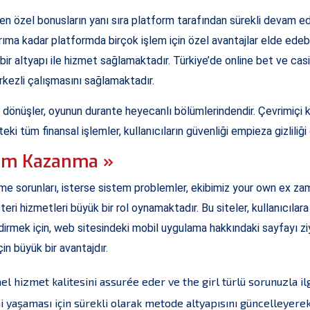
en özel bonusların yanı sıra platform tarafından sürekli devam 
rıma kadar platformda birçok işlem için özel avantajlar elde edebil
 bir altyapı ile hizmet sağlamaktadır. Türkiye’de online bet ve ca
rkezli çalışmasını sağlamaktadır.
dönüşler, oyunun durante heyecanlı bölümlerindendir. Çevrimiçi 
eki tüm finansal işlemler, kullanıcıların güvenliği empieza gizliliğ
yim Kazanma »
 ödeme sorunları, isterse sistem problemler, ekibimiz your own ex z
üşteri hizmetleri büyük bir rol oynamaktadır. Bu siteler, kullanıcı
irmek için, web sitesindeki mobil uygulama hakkındaki sayfayı ziyar
in büyük bir avantajdır.
 hizmet kalitesini assurée eder ve the girl türlü sorunuzla il
imi yaşaması için sürekli olarak metode altyapısını güncelleyer