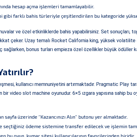
anında hesap açma işlemleri tamamlayabilir.
i gibi farklı bahis türleriyle çeşitlendirilen bu kategoride yüks
nuvalar ve özel etkinliklerde bahis yapabilirsiniz. Set sonuçları, to
ikkat çeker. Uzay temalı Rocket California king, yüksek volatilit
ç sağlarken, bonus turları empieza özel özellikler büyük ödüller k
atırılır?
ekleşmesi, kullanıcı memnuniyetini artırmaktadır. Pragmatic Play t
en bir video slot machine oyunudur. 6×5 ızgara yapısına sahip bu
n sayfa üzerinde ‘’Kazancınızı Alın’’ butonu yer almaktadır.
de seçtiğiniz ödeme sistemine transfer edilecek ve işlemin tama
n bu oyun, kumar sitesi kullanıcılarının favorilerinden biridir.