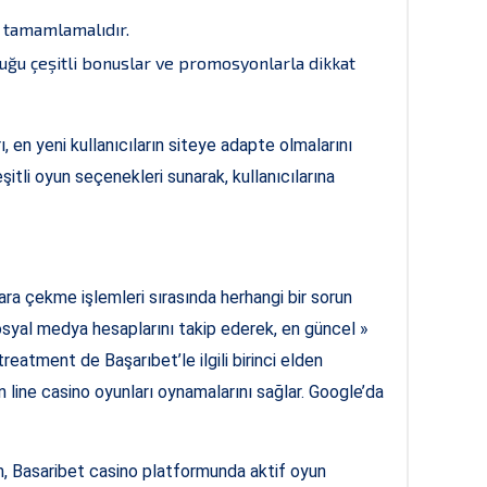
ı tamamlamalıdır.
duğu çeşitli bonuslar ve promosyonlarla dikkat
, en yeni kullanıcıların siteye adapte olmalarını
şitli oyun seçenekleri sunarak, kullanıcılarına
Para çekme işlemleri sırasında herhangi bir sorun
osyal medya hesaplarını takip ederek, en güncel »
 treatment de Başarıbet’le ilgili birinci elden
on line casino oyunları oynamalarını sağlar. Google’da
am, Basaribet casino platformunda aktif oyun