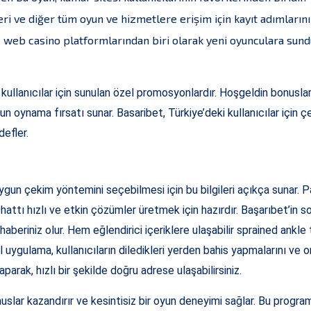
leri ve diğer tüm oyun ve hizmetlere erişim için kayıt adımların
he web casino platformlarından biri olarak yeni oyunculara sun
kullanıcılar için sunulan özel promosyonlardır. Hoşgeldin bonusları
 oynama fırsatı sunar. Basaribet, Türkiye’deki kullanıcılar için çe
efler.
 uygun çekim yöntemini seçebilmesi için bu bilgileri açıkça sunar. 
ttı hızlı ve etkin çözümler üretmek için hazırdır. Başarıbet’in s
 haberiniz olur. Hem eğlendirici içeriklere ulaşabilir sprained ankle
il uygulama, kullanıcıların diledikleri yerden bahis yapmalarını ve 
arak, hızlı bir şekilde doğru adrese ulaşabilirsiniz.
nuslar kazandırır ve kesintisiz bir oyun deneyimi sağlar. Bu progr