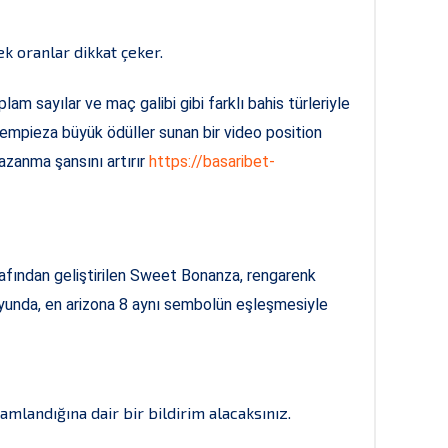
ek oranlar dikkat çeker.
plam sayılar ve maç galibi gibi farklı bahis türleriyle
e empieza büyük ödüller sunan bir video position
azanma şansını artırır
https://basaribet-
arafından geliştirilen Sweet Bonanza, rengarenk
 oyunda, en arizona 8 aynı sembolün eşleşmesiyle
mlandığına dair bir bildirim alacaksınız.