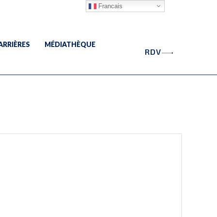
Francais
ARRIÈRES
MÉDIATHÈQUE
RDV