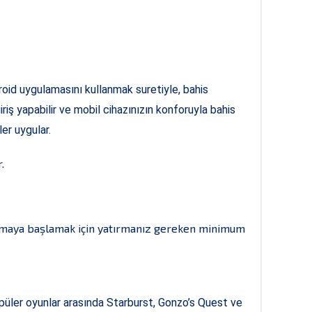
droid uygulamasını kullanmak suretiyle, bahis
riş yapabilir ve mobil cihazınızın konforuyla bahis
er uygular.
.
namaya başlamak için yatırmanız gereken minimum
popüler oyunlar arasında Starburst, Gonzo’s Quest ve