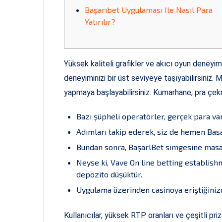
Başarıbet Uygulaması Ile Nasıl Para
Yatırılır?
Yüksek kaliteli grafikler ve akıcı oyun deneyi
deneyiminizi bir üst seviyeye taşıyabilirsiniz.
yapmaya başlayabilirsiniz. Kumarhane, pra çekm
Bazı şüpheli operatörler, gerçek para var
Adımları takip ederek, siz de hemen Basa
Bundan sonra, BaşarlBet simgesine masaü
Neyse ki, Vave On line betting establis
depozito düşüktür.
Uygulama üzerinden casinoya eriştiğinizde,
Kullanıcılar, yüksek RTP oranları ve çeşitli pr