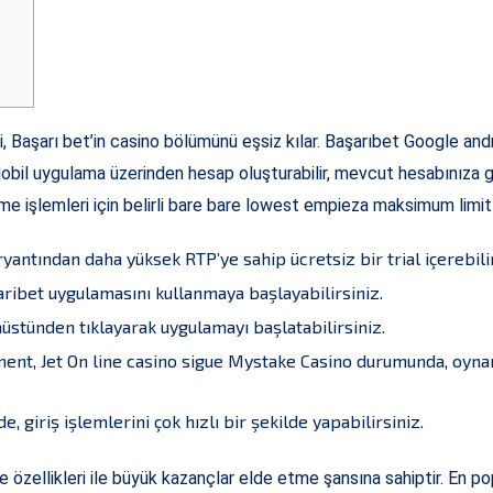
mi, Başarı bet’in casino bölümünü eşsiz kılar. Başarıbet Google an
 Mobil uygulama üzerinden hesap oluşturabilir, mevcut hesabınıza gi
e işlemleri için belirli bare bare lowest empieza maksimum limitl
yantından daha yüksek RTP’ye sahip ücretsiz bir trial içerebilir
ribet uygulamasını kullanmaya başlayabilirsiniz.
stünden tıklayarak uygulamayı başlatabilirsiniz.
hment, Jet On line casino sigue Mystake Casino durumunda, oy
 giriş işlemlerini çok hızlı bir şekilde yapabilirsiniz.
ize özellikleri ile büyük kazançlar elde etme şansına sahiptir. En 