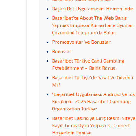
Başarı Bet Uygulamasını Hemen İndir
Basaribet’te About The Web Bahis
Yapmak Empieza Kumarhane Oyunları
Çözümünü Telegram’da Bulun
Promosyonlar Ve Bonuslar
Bonuslar
Basaribet Türkiye Canli Gambling
Establishment – Bahis Bonus
Başarıbet Türkiye’de Yasal Ve Güvenli
Mi?
“başarıbet Uygulaması: Android Ve Ios
Kurulumu ️ 2025 Başarıbet Gambling
Organization Türkiye
Basaribet Casino’ya Giriş Resmi Siteye
Kayıt, Geniş Oyun Yelpazesi, Cömert
Hoşgeldin Bonusu