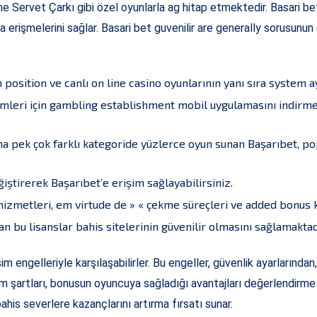
 Servet Çarkı gibi özel oyunlarla ag hitap etmektedir. Basari bet gü
erişmelerini sağlar. Basari bet guvenilir are generally sorusunun 
n position ve canlı on line casino oyunlarının yanı sıra system
temleri için gambling establishment mobil uygulamasını indirm
aha pek çok farklı kategoride yüzlerce oyun sunan Başarıbet, pop
ştirerek Başarıbet’e erişim sağlayabilirsiniz.
 hizmetleri, em virtude de » « çekme süreçleri ve added bonus k
an bu lisanslar bahis sitelerinin güvenilir olmasını sağlamaktad
şim engelleriyle karşılaşabilirler. Bu engeller, güvenlik ayarlarından
rim şartları, bonusun oyuncuya sağladığı avantajları değerlendirm
his severlere kazançlarını artırma fırsatı sunar.