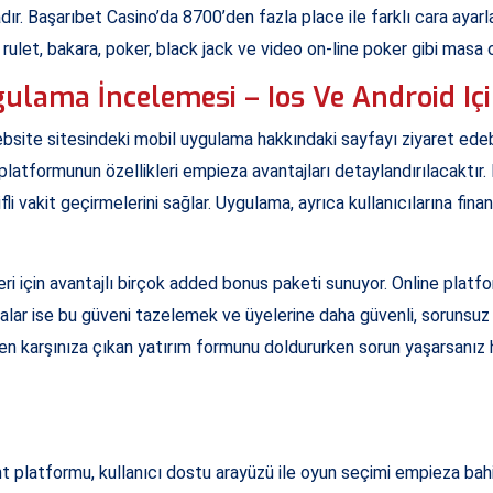
. Başarıbet Casino’da 8700’den fazla place ile farklı cara ayarlama
ulet, bakara, poker, black jack ve video on-line poker gibi masa oy
ulama İncelemesi – Ios Ve Android Iç
bsite sitesindeki mobil uygulama hakkındaki sayfayı ziyaret edebil
t platformunun özellikleri empieza avantajları detaylandırılacaktır
vakit geçirmelerini sağlar. Uygulama, ayrıca kullanıcılarına finansa
için avantajlı birçok added bonus paketi sunuyor. Online platformla
malar ise bu güveni tazelemek ve üyelerine daha güvenli, sorunsuz v
en karşınıza çıkan yatırım formunu doldururken sorun yaşarsanı
 platformu, kullanıcı dostu arayüzü ile oyun seçimi empieza bahis