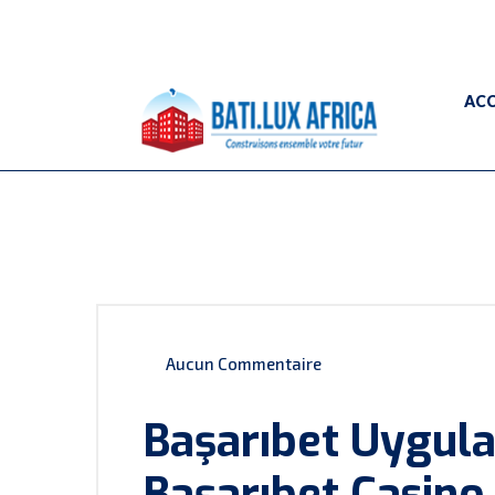
+221 33 865 38 34
contact@batiluxaf
Résidence Aquarelle 6ème Etage, Rue 29 - Po
ACC
Aucun Commentaire
Başarıbet Uygula
Başarıbet Casino