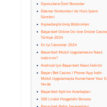
Oyunculara Özel Bonuslar
Ödeme Yöntemleri Ve Hızlı İşlem
Süreleri
Kişiselleştirilmiş Bildirimler
Başarıbet Online On-line Online Casin
Türkiye 2024
En Iyi Casinolar 2024
Basaribet Mobil Uygulamasını Nasıl
Indiririm?
Android Için Başarıbet Nasıl İndirilir
Başarı Bet Casino I Phone App İndir:
Mobil Uygulamayla Kumarhane Your E
Yerde
Başarıbet Apk’nın Avantajları
500 Liralık Hoşgeldin Bonusu
Basaribet Bahis Seçenekleri