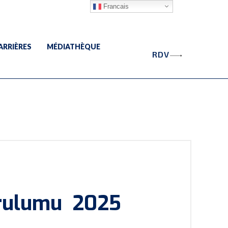
Francais
ARRIÈRES
MÉDIATHÈQUE
RDV
rulumu ️ 2025