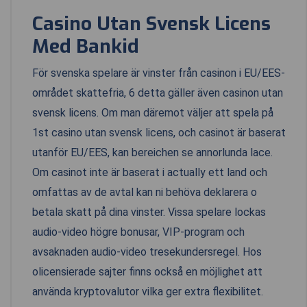
Casino Utan Svensk Licens
Med Bankid
För svenska spelare är vinster från casinon i EU/EES-
området skattefria, 6 detta gäller även casinon utan
svensk licens. Om man däremot väljer att spela på
1st casino utan svensk licens, och casinot är baserat
utanför EU/EES, kan bereichen se annorlunda lace.
Om casinot inte är baserat i actually ett land och
omfattas av de avtal kan ni behöva deklarera o
betala skatt på dina vinster. Vissa spelare lockas
audio-video högre bonusar, VIP-program och
avsaknaden audio-video tresekundersregel. Hos
olicensierade sajter finns också en möjlighet att
använda kryptovalutor vilka ger extra flexibilitet.