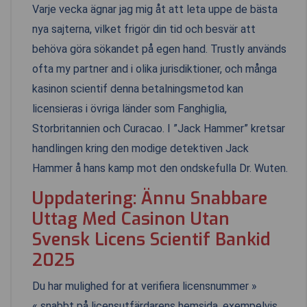
Varje vecka ägnar jag mig åt att leta uppe de bästa
nya sajterna, vilket frigör din tid och besvär att
behöva göra sökandet på egen hand. Trustly används
ofta my partner and i olika jurisdiktioner, och många
kasinon scientif denna betalningsmetod kan
licensieras i övriga länder som Fanghiglia,
Storbritannien och Curacao. I ”Jack Hammer” kretsar
handlingen kring den modige detektiven Jack
Hammer å hans kamp mot den ondskefulla Dr. Wuten.
Uppdatering: Ännu Snabbare
Uttag Med Casinon Utan
Svensk Licens Scientif Bankid
2025
Du har mulighed for at verifiera licensnummer »
« snabbt på licensutfärdarens hemsida, exempelvis