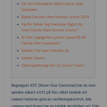
För Och Nackdelar Med Casino Utan
Spelpaus
Bästa Casinon Utan Svensk Licens 2024
Varför Söker Sig Svenskar Right Up
Until Casino Utan Svensk Licens?
Är Det Lagligt Att Lyckas Spela På Ett
Casino Utan Spelpaus?
Skatter För Spel Utanför Eu
Icebet Casino
Vilka Spelbolag Har Ej Licens I Swe?
Begreppet KYC (Know-Your-Customer) har du som
spelare säkert stött på förr, vilket innebär att
casinot behöver göra en verifieringskontroll. Alla
casinon med licens har en juridisk skyldighet att följa