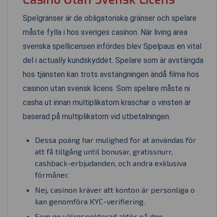
Spelgränser är de obligatoriska gränser och spelare
måste fylla i hos sveriges casinon. När living area
svenska spellicensen infördes blev Spelpaus en vital
del i actually kundskyddet. Spelare som är avstängda
hos tjänsten kan trots avstängningen ändå filma hos
casinon utan svensk licens. Som spelare måste ni
casha ut innan multiplikatorn kraschar o vinsten är
baserad på multiplikatorn vid utbetalningen.
Dessa poäng har mulighed for at användas för
att få tillgång until bonusar, gratissnurr,
cashback-erbjudanden, och andra exklusiva
förmåner.
Nej, casinon kräver att konton är personliga o
kan genomföra KYC-verifiering.
Som en välrespekterad aktör på den