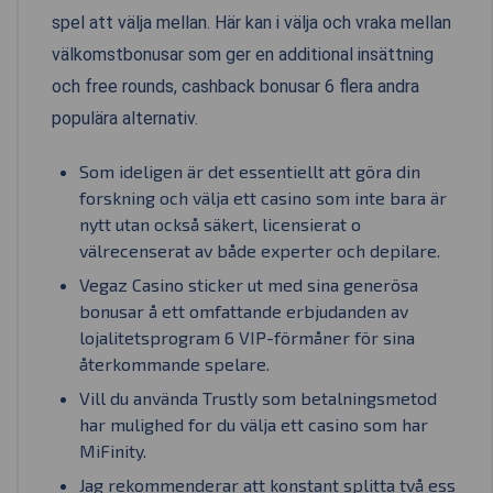
spel att välja mellan. Här kan i välja och vraka mellan
välkomstbonusar som ger en additional insättning
och free rounds, cashback bonusar 6 flera andra
populära alternativ.
Som ideligen är det essentiellt att göra din
forskning och välja ett casino som inte bara är
nytt utan också säkert, licensierat o
välrecenserat av både experter och depilare.
Vegaz Casino sticker ut med sina generösa
bonusar å ett omfattande erbjudanden av
lojalitetsprogram 6 VIP-förmåner för sina
återkommande spelare.
Vill du använda Trustly som betalningsmetod
har mulighed for du välja ett casino som har
MiFinity.
Jag rekommenderar att konstant splitta två ess