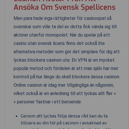
Ansöka Om Svensk Spellicens
Men para hade inga rättigheter för casinospel så
svenskar som ville ta del av detta fick vända sig till
aktörer utanför monopolet. När du spelar på ett
casino utan svensk licens finns det också lite
alternativa metoder som gör det simplare för dig att
lyckas blockera casinon ute. En VPN är en mycket
populär metod och fördelen är att man själv har mer
kontroll på hur länge du skall blockera dessa casinon.
Online casinon är idag mer tillgängliga än någonsin,
vilket också är en anledning till att lyckas allt fler »
« personer fastnar i ett beroende.
Genom att lyckas följa dessa råd kan du ta
tillvara av din tid på casinon i avsaknad av