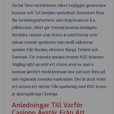
De har färre restriktioner, vilket möjliggör generösare
bonusar och 1st bredare spelutbud. Dessutom finns
fler betalningsalternativ, som kryptovalutor å e-
plånböcker, vilket gör transaktionerna smidigare.
Nordiska casinon utan licens är plattformar som
saknar svensk spellicens men ändå välkomnar
spelare från Norden, inklusive Norge, Finland och
Danmark. För svenska spelare innebär KGC-licensen
tillgång right up until ett större urval av spel o
bonusar jämfört mediterranean sea vad som finns på
den reglerade svenska marknaden. Det är dock vitalt
att notera att vinster från spelbolag med KGC-licens
är skattepliktiga i Sverige.
Anledningar Till Varför
Casinon Avstår Från Att