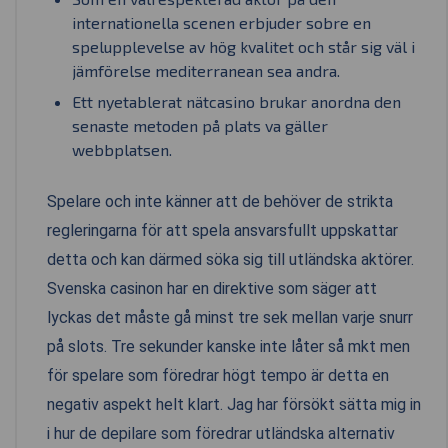
internationella scenen erbjuder sobre en
spelupplevelse av hög kvalitet och står sig väl i
jämförelse mediterranean sea andra.
Ett nyetablerat nätcasino brukar anordna den
senaste metoden på plats va gäller
webbplatsen.
Spelare och inte känner att de behöver de strikta
regleringarna för att spela ansvarsfullt uppskattar
detta och kan därmed söka sig till utländska aktörer.
Svenska casinon har en direktive som säger att
lyckas det måste gå minst tre sek mellan varje snurr
på slots. Tre sekunder kanske inte låter så mkt men
för spelare som föredrar högt tempo är detta en
negativ aspekt helt klart. Jag har försökt sätta mig in
i hur de depilare som föredrar utländska alternativ