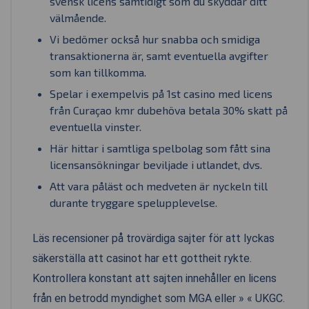
svensk licens samtidigt som du skyddar ditt
välmående.
Vi bedömer också hur snabba och smidiga
transaktionerna är, samt eventuella avgifter
som kan tillkomma.
Spelar i exempelvis på 1st casino med licens
från Curaçao kmr dubehöva betala 30% skatt på
eventuella vinster.
Här hittar i samtliga spelbolag som fått sina
licensansökningar beviljade i utlandet, dvs.
Att vara påläst och medveten är nyckeln till
durante tryggare spelupplevelse.
Läs recensioner på trovärdiga sajter för att lyckas
säkerställa att casinot har ett gottheit rykte.
Kontrollera konstant att sajten innehåller en licens
från en betrodd myndighet som MGA eller » « UKGC.