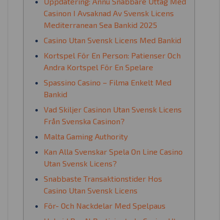
Uppdatering: Ännu Snabbare Uttag Med
Casinon I Avsaknad Av Svensk Licens
Mediterranean Sea Bankid 2025
Casino Utan Svensk Licens Med Bankid
Kortspel För En Person: Patienser Och
Andra Kortspel För En Spelare
Spassino Casino – Filma Enkelt Med
Bankid
Vad Skiljer Casinon Utan Svensk Licens
Från Svenska Casinon?
Malta Gaming Authority
Kan Alla Svenskar Spela On Line Casino
Utan Svensk Licens?
Snabbaste Transaktionstider Hos
Casino Utan Svensk Licens
För- Och Nackdelar Med Spelpaus