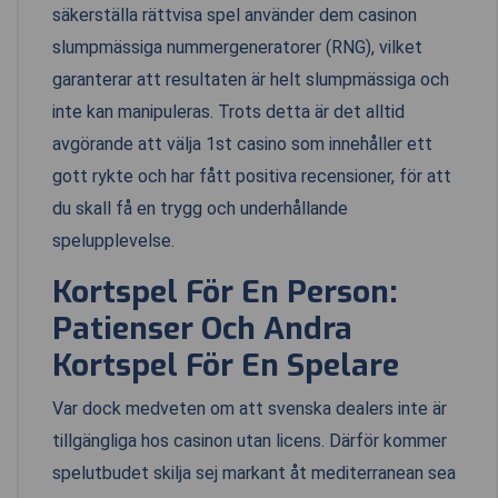
säkerställa rättvisa spel använder dem casinon
slumpmässiga nummergeneratorer (RNG), vilket
garanterar att resultaten är helt slumpmässiga och
inte kan manipuleras. Trots detta är det alltid
avgörande att välja 1st casino som innehåller ett
gott rykte och har fått positiva recensioner, för att
du skall få en trygg och underhållande
spelupplevelse.
Kortspel För En Person:
Patienser Och Andra
Kortspel För En Spelare
Var dock medveten om att svenska dealers inte är
tillgängliga hos casinon utan licens. Därför kommer
spelutbudet skilja sej markant åt mediterranean sea