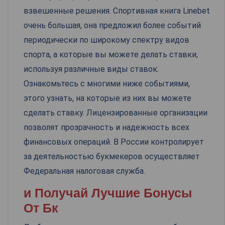
взвешенные решения. Спортивная книга Linebet
очень большая, она предложил более событий
периодически по широкому спектру видов
спорта, а которые вы можете делать ставки,
используя различные виды ставок.
Ознакомьтесь с многими ниже событиями,
этого узнать, на которые из них вы можете
сделать ставку. Лицензированные организации
позволят прозрачность и надежность всех
финансовых операций. В России контролирует
за деятельностью букмекеров осуществляет
Федеральная налоговая служба.
и Получай Лучшие Бонусы
От Бк