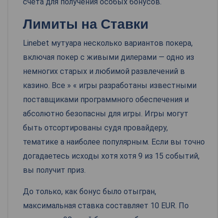
счета для получения особых бонусов.
Лимиты на Ставки
Linebet мутуара несколько вариантов покера,
включая покер с живыми дилерами — одно из
немногих старых и любимой развлечений в
казино. Все » « игры разработаны известными
поставщиками программного обеспечения и
абсолютно безопасны для игры. Игры могут
быть отсортированы судя провайдеру,
тематике а наиболее популярным. Если вы точно
догадаетесь исходы хотя хотя 9 из 15 событий,
вы получит приз.
До только, как бонус было отыгран,
максимальная ставка составляет 10 EUR. По