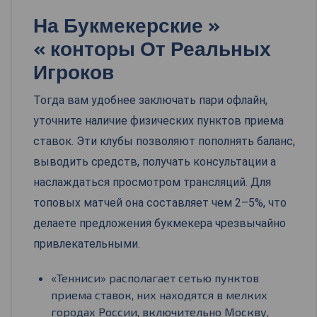
На Букмекерские »
« конторы От Реальных
Игроков
Тогда вам удобнее заключать пари офлайн,
уточните наличие физических пунктов приема
ставок. Эти клубы позволяют пополнять баланс,
выводить средств, получать консультации а
наслаждаться просмотром трансляций. Для
топовых матчей она составляет чем 2–5%, что
делаете предложения букмекера чрезвычайно
привлекательными.
«Тенниси» располагает сетью пунктов
приема ставок, них находятся в мелких
городах России, включительно Москву,