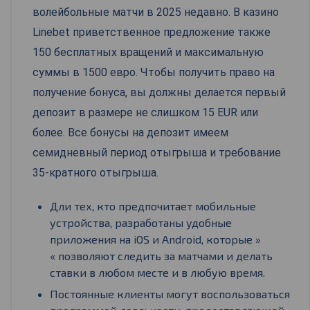
волейбольные матчи в 2025 недавно. В казино
Linebet приветственное предложение также
150 бесплатных вращений и максимальную
суммы в 1500 евро. Чтобы получить право на
получение бонуса, вы должны делается первый
депозит в размере не слишком 15 EUR или
более. Все бонусы на депозит имеем
семидневный период отыгрыша и требование
35-кратного отыгрыша.
Дли тех, кто предпочитает мобильные
устройства, разработаны удобные
приложения на iOS и Android, которые »
« позволяют следить за матчами и делать
ставки в любом месте и в любую время.
Постоянные клиенты могут воспользоваться