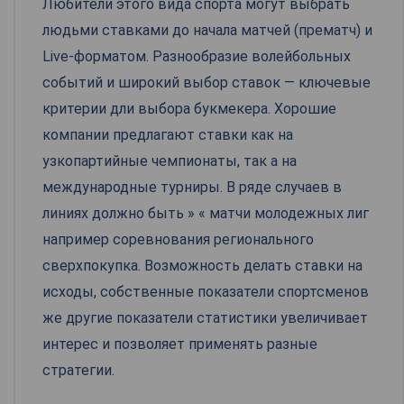
Любители этого вида спорта могут выбрать
людьми ставками до начала матчей (прематч) и
Live-форматом. Разнообразие волейбольных
событий и широкий выбор ставок — ключевые
критерии дли выбора букмекера. Хорошие
компании предлагают ставки как на
узкопартийные чемпионаты, так а на
международные турниры. В ряде случаев в
линиях должно быть » « матчи молодежных лиг
например соревнования регионального
сверхпокупка. Возможность делать ставки на
исходы, собственные показатели спортсменов
же другие показатели статистики увеличивает
интерес и позволяет применять разные
стратегии.