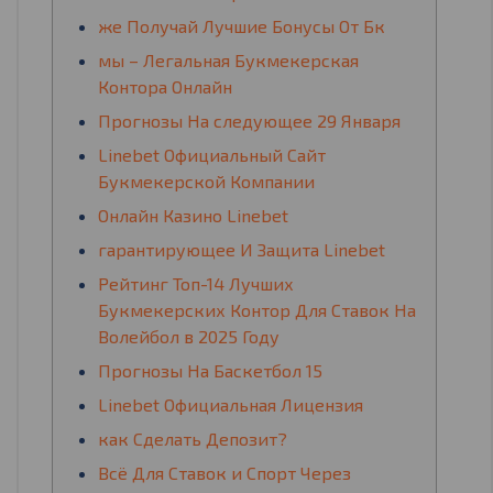
же Получай Лучшие Бонусы От Бк
мы – Легальная Букмекерская
Контора Онлайн
Прогнозы На следующее 29 Января
Linebet Официальный Сайт
Букмекерской Компании
Онлайн Казино Linebet
гарантирующее И Защита Linebet
Рейтинг Топ-14 Лучших
Букмекерских Контор Для Ставок На
Волейбол в 2025 Году
Прогнозы На Баскетбол 15
Linebet Официальная Лицензия
как Сделать Депозит?
Всё Для Ставок и Спорт Через