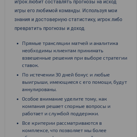
игрок любит составлять прогнозы на исход
игры его любимой команды. Используя мои
знания и достоверную статистику, игрок либо
превратить прогнозы и доход.
Прямые трансляции матчей и аналитика
необходимы клиентам принимать
взвешенные решения при выборе стратегии
ставок.
По истечении 30 дней бонус и любые
выигрыши, имеющиеся с его помощи, будут
аннулированы.
Особое внимание уделите тому, как
компания решает спорные вопросы и
работает и службой поддержки.
Все критерии рассматриваются в
комплексе, что позволяет мы более