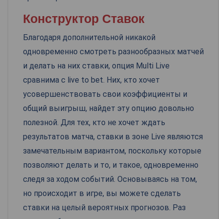
Конструктор Ставок
Благодаря дополнительной никакой
одновременно смотреть разнообразных матчей
и делать на них ставки, опция Multi Live
сравнима с live to bet. Них, кто хочет
усовершенствовать свои коэффициенты и
общий выигрыш, найдет эту опцию довольно
полезной. Для тех, кто не хочет ждать
результатов матча, ставки в зоне Live являются
замечательным вариантом, поскольку которые
позволяют делать и то, и такое, одновременно
следя за ходом событий. Основываясь на том,
но происходит в игре, вы можете сделать
ставки на целый вероятных прогнозов. Раз