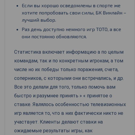
Если вы хорошо осведомлены в спорте же
хотите попробовать свои силы, БК Винлайн –
лучший выбор.
Раз день доступно немного игр TOTO, а все
они постоянно обновляются.
Статистика включает информацию а по целым
командам, так и по конкретным игрокам, а том
числе но их победы только поражения, счета,
соперников, с которыми они встречались, и др.
Все это делали для того, только помочь вам
быстро и разумнее принять » « принятое о
ставке. Являлось особенностью телевизионных
игр является то, что в них фактически никто не
участвует. Клиенты делают ставки на
ожидаемые результаты игры, как