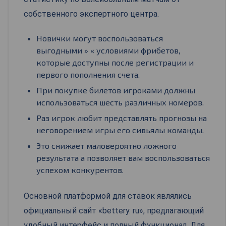
собственного экспертного центра.
Новички могут воспользоваться
выгодными » « условиями фрибетов,
которые доступны после регистрации и
первого пополнения счета.
При покупке билетов игроками должны
использоваться шесть различных номеров.
Раз игрок любит представлять прогнозы на
неговорением игры его сивьялы команды.
Это снижает маловероятно ложного
результата а позволяет вам воспользоваться
успехом конкурентов.
Основной платформой для ставок являлись
официальный сайт «bettery. ru», предлагающий
удобный интерфейс и полный функционал. Для