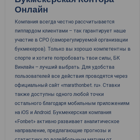
Онлайн
Компания всегда честно рассчитывается
пиппардом клиентами – так гарантирует наше
участие в СРО (саморегулируемой организации
букмекеров). Только вы хорошо компетентны в
спорте и хотите попробовать твои силы, БК
Винлайн – лучший выбрать. Для удобства
пользователей все действия проводятся через
официальный сайт «marathonbet. ru». Ставки
также доступны одного любой точки
остального благодаря мобильным приложениям
на iOS и Android. Букмекерская компания
«Fonbet» активно развивает аналитическое
направление, предлагающие прогнозы и
статистику по волейбольным матчам от