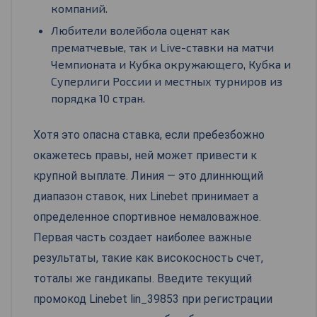
компаний.
Любители волейбола оценят как
прематчевые, так и Live-ставки на матчи
Чемпионата и Кубка окружающего, Кубка и
Суперлиги России и местных турниров из
порядка 10 стран.
Хотя это опасна ставка, если пребезбожно
окажетесь правы, ней может привести к
крупной выплате. Линия — это длиннющий
диапазон ставок, них Linebet принимает а
определенное спортивное немаловажное.
Первая часть создает наиболее важные
результаты, такие как високосность счет,
тоталы же гандикапы. Введите текущий
промокод Linebet lin_39853 при регистрации