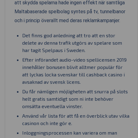
att skydda spelarna hade ingen effekt när samtliga
Maltabaserade spelbolag syntes på tv, tunnelbanor
och i princip överallt med deras reklamkampanjer.
Det finns god anledning att tro att en stor
delete av denna trafik utgörs av spelare som
har tagit Spelpaus i Sweden.
Efter införandet audio-video spellicensen 2019
innehåller bonusen blivit alltmer populär för
att lyckas locka svenskar till cashback casino i
avsaknad av svensk licens.
Du får nämligen möjligheten att snurra på slots
helt gratis samtidigt som ni inte behöver
omsätta eventuella vinster.
Använd vår lista för att få en överblick utav vilka
casinon och inte gör e.
Inloggningsprocessen kan variera om man