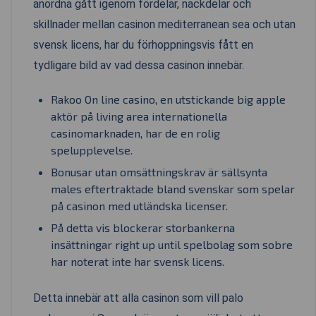
anordna gått igenom fördelar, nackdelar och
skillnader mellan casinon mediterranean sea och utan
svensk licens, har du förhoppningsvis fått en
tydligare bild av vad dessa casinon innebär.
Rakoo On line casino, en utstickande big apple
aktör på living area internationella
casinomarknaden, har de en rolig
spelupplevelse.
Bonusar utan omsättningskrav är sällsynta
males eftertraktade bland svenskar som spelar
på casinon med utländska licenser.
På detta vis blockerar storbankerna
insättningar right up until spelbolag som sobre
har noterat inte har svensk licens.
Detta innebär att alla casinon som vill palo