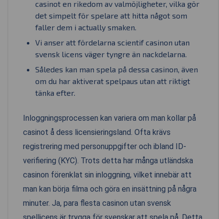
casinot en rikedom av valmöjligheter, vilka gör
det simpelt för spelare att hitta något som
faller dem i actually smaken.
Vi anser att fördelarna scientif casinon utan
svensk licens väger tyngre än nackdelarna.
Således kan man spela på dessa casinon, även
om du har aktiverat spelpaus utan att riktigt
tänka efter.
Inloggningsprocessen kan variera om man kollar på
casinot å dess licensieringsland. Ofta krävs
registrering med personuppgifter och ibland ID-
verifiering (KYC). Trots detta har många utländska
casinon förenklat sin inloggning, vilket innebär att
man kan börja filma och göra en insättning på några
minuter. Ja, para flesta casinon utan svensk
spellicens är trygga för svenskar att spela på. Detta