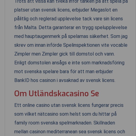
Trots att vissa kan tveka inför tanken på att spela på
platser utan svensk licens, erbjuder Megaslot en
pålitlig och reglerad upplevelse tack vare sin licens
från Malta. Detta garanterar en trygg spelupplevelse
med hauptaugenmerk på spelarnas säkerhet. Som jag
skrev om innan införde Spelinspektionen vite vocable
Zimpler men Zimpler gick till domstol och vann.
Enligt domstolen ansågs e inte som marknadsföring
mot svenska spelare bara för att man erbjuder
BankID hos casinon i avsaknad av svensk licens.
Om Utländskacasino Se
Ett online casino utan svensk licens fungerar precis
som vilket nätcasino som helst som du hittar på
family room svenska spelmarknaden. Skillnaden
mellan casinon mediterranean sea svensk licens och