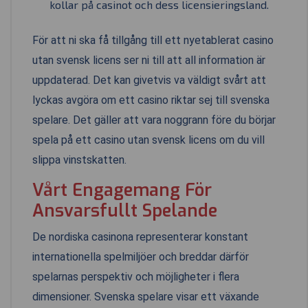
kollar på casinot och dess licensieringsland.
För att ni ska få tillgång till ett nyetablerat casino
utan svensk licens ser ni till att all information är
uppdaterad. Det kan givetvis va väldigt svårt att
lyckas avgöra om ett casino riktar sej till svenska
spelare. Det gäller att vara noggrann före du börjar
spela på ett casino utan svensk licens om du vill
slippa vinstskatten.
Vårt Engagemang För
Ansvarsfullt Spelande
De nordiska casinona representerar konstant
internationella spelmiljöer och breddar därför
spelarnas perspektiv och möjligheter i flera
dimensioner. Svenska spelare visar ett växande