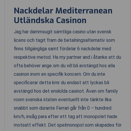
Nackdelar Mediterranean
Utländska Casinon
Jag har dammsugit samtliga casino utan svensk
licens och tagit fram de betalningsalternativ som
finns tillgängliga samt fördelar 6 nackdelar med
respektive metod. Ha my partner and i åtanke att du
ofta behöver ange om du vill bli avstängd hos alla
casinon inom en specifik koncern. Om du inte
specificerar detta kmr du endast att lyckas bli
avstängd hos det enskilda casinot. Även om family
room svenska staten eventuellt inte tänkte lika
snabbt som durante Ferrari går från 0 – hundred
km/h, insåg para efter ett tag att monopolet hade
motsatt effekt. Det spelmonopol som skapades för