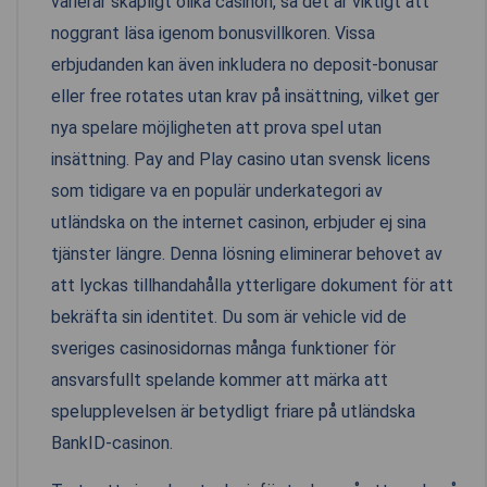
varierar skapligt olika casinon, så det är viktigt att
noggrant läsa igenom bonusvillkoren. Vissa
erbjudanden kan även inkludera no deposit-bonusar
eller free rotates utan krav på insättning, vilket ger
nya spelare möjligheten att prova spel utan
insättning. Pay and Play casino utan svensk licens
som tidigare va en populär underkategori av
utländska on the internet casinon, erbjuder ej sina
tjänster längre. Denna lösning eliminerar behovet av
att lyckas tillhandahålla ytterligare dokument för att
bekräfta sin identitet. Du som är vehicle vid de
sveriges casinosidornas många funktioner för
ansvarsfullt spelande kommer att märka att
spelupplevelsen är betydligt friare på utländska
BankID-casinon.