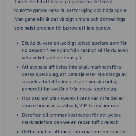
fördel. Se till att lära dig reglerna för different
roulette games innan du sätter igång och börja spela.
Men generellt är det väldigt simple och därmed inga
som helst problem för burrow att lära burrow.
Skulle du vara en lyckligt lottad spelare som får
no deposit free spins från casinot så får du även
veta vilket spel de finns på.
Att svenska affiliates inte skall marknadsföra
dessa spelbolag, att betaltjänster ska stänga av
suspekta betalflöden och att svenska bolag
generellt tar avstånd från dessa spelbolag.
Hos casinon utan svensk licens kan ni ta del av
större bonusar, cashback, VIP-förmåner osv.
Därefter tillkommer kostnaden för att lyckas
marknadsföra den we en redan tuff bransch.
Detta innebär att most information som skickas