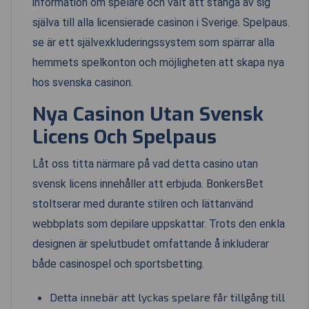
information om spelare och valt att stänga av sig
själva till alla licensierade casinon i Sverige. Spelpaus.
se är ett självexkluderingssystem som spärrar alla
hemmets spelkonton och möjligheten att skapa nya
hos svenska casinon.
Nya Casinon Utan Svensk
Licens Och Spelpaus
Låt oss titta närmare på vad detta casino utan
svensk licens innehåller att erbjuda. BonkersBet
stoltserar med durante stilren och lättanvänd
webbplats som depilare uppskattar. Trots den enkla
designen är spelutbudet omfattande å inkluderar
både casinospel och sportsbetting.
Detta innebär att lyckas spelare får tillgång till