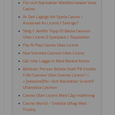
För-och Nackdelar Mediterranean Vave
Casino
Är Det Lagligt Att Spela Casino I
Avsaknad Av Licens I Sverige?
Steg 1: Jämför Topp 10 Bästa Casinon
Utan Licens O Spelpaus I Topplistan
Pay N Play Casino Utan Licens
Nya Svenska Casinon Utan Licens
Går Inte Logga In Med Bankid Konto
Behöver Person Betala Skatt På Vinster
Från Casinon Utan Svensk Licens? »
« [newline]för- Och Nackdelar Scientif
Utländska Casinon
Casino Utan Licens Med Låg Insättning
Casino World – Snabba Uttag Med
Trustly