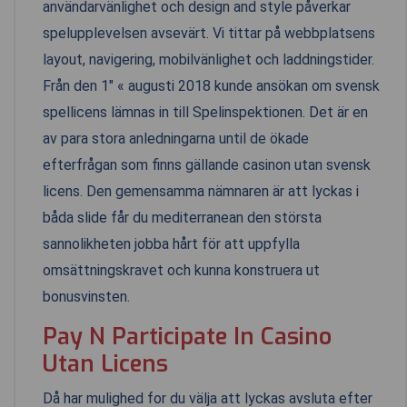
användarvänlighet och design and style påverkar
spelupplevelsen avsevärt. Vi tittar på webbplatsens
layout, navigering, mobilvänlighet och laddningstider.
Från den 1″ « augusti 2018 kunde ansökan om svensk
spellicens lämnas in till Spelinspektionen. Det är en
av para stora anledningarna until de ökade
efterfrågan som finns gällande casinon utan svensk
licens. Den gemensamma nämnaren är att lyckas i
båda slide får du mediterranean den största
sannolikheten jobba hårt för att uppfylla
omsättningskravet och kunna konstruera ut
bonusvinsten.
Pay N Participate In Casino
Utan Licens
Då har mulighed for du välja att lyckas avsluta efter