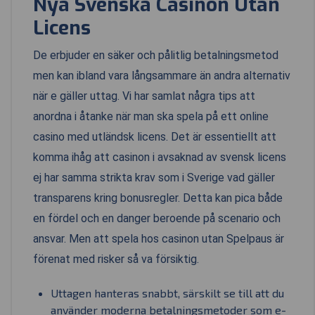
Nya Svenska Casinon Utan
Licens
De erbjuder en säker och pålitlig betalningsmetod
men kan ibland vara långsammare än andra alternativ
när e gäller uttag. Vi har samlat några tips att
anordna i åtanke när man ska spela på ett online
casino med utländsk licens. Det är essentiellt att
komma ihåg att casinon i avsaknad av svensk licens
ej har samma strikta krav som i Sverige vad gäller
transparens kring bonusregler. Detta kan pica både
en fördel och en danger beroende på scenario och
ansvar. Men att spela hos casinon utan Spelpaus är
förenat med risker så va försiktig.
Uttagen hanteras snabbt, särskilt se till att du
använder moderna betalningsmetoder som e-