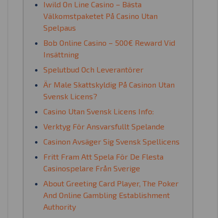
Iwild On Line Casino – Bästa
Välkomstpaketet På Casino Utan
Spelpaus
Bob Online Casino – 500€ Reward Vid
Insättning
Spelutbud Och Leverantörer
Är Male Skattskyldig På Casinon Utan
Svensk Licens?
Casino Utan Svensk Licens Info:
Verktyg För Ansvarsfullt Spelande
Casinon Avsäger Sig Svensk Spellicens
Fritt Fram Att Spela För De Flesta
Casinospelare Från Sverige
About Greeting Card Player, The Poker
And Online Gambling Establishment
Authority