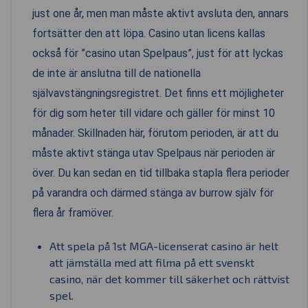
just one år, men man måste aktivt avsluta den, annars
fortsätter den att löpa. Casino utan licens kallas
också för ”casino utan Spelpaus”, just för att lyckas
de inte är anslutna till de nationella
självavstängningsregistret. Det finns ett möjligheter
för dig som heter till vidare och gäller för minst 10
månader. Skillnaden här, förutom perioden, är att du
måste aktivt stänga utav Spelpaus när perioden är
över. Du kan sedan en tid tillbaka stapla flera perioder
på varandra och därmed stänga av burrow själv för
flera år framöver.
Att spela på 1st MGA-licenserat casino är helt
att jämställa med att filma på ett svenskt
casino, när det kommer till säkerhet och rättvist
spel.