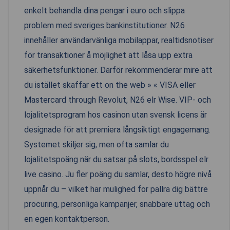
enkelt behandla dina pengar i euro och slippa
problem med sveriges bankinstitutioner. N26
innehåller användarvänliga mobilappar, realtidsnotiser
för transaktioner å möjlighet att låsa upp extra
säkerhetsfunktioner. Därför rekommenderar mire att
du istället skaffar ett on the web » « VISA eller
Mastercard through Revolut, N26 elr Wise. VIP- och
lojalitetsprogram hos casinon utan svensk licens är
designade för att premiera långsiktigt engagemang.
Systemet skiljer sig, men ofta samlar du
lojalitetspoäng när du satsar på slots, bordsspel elr
live casino. Ju fler poäng du samlar, desto högre nivå
uppnår du – vilket har mulighed for pallra dig bättre
procuring, personliga kampanjer, snabbare uttag och
en egen kontaktperson.