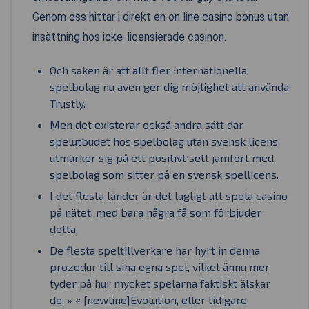
Genom oss hittar i direkt en on line casino bonus utan
insättning hos icke-licensierade casinon.
Och saken är att allt fler internationella
spelbolag nu även ger dig möjlighet att använda
Trustly.
Men det existerar också andra sätt där
spelutbudet hos spelbolag utan svensk licens
utmärker sig på ett positivt sett jämfört med
spelbolag som sitter på en svensk spellicens.
I det flesta länder är det lagligt att spela casino
på nätet, med bara några få som förbjuder
detta.
De flesta speltillverkare har hyrt in denna
prozedur till sina egna spel, vilket ännu mer
tyder på hur mycket spelarna faktiskt älskar
de. » « [newline]Evolution, eller tidigare