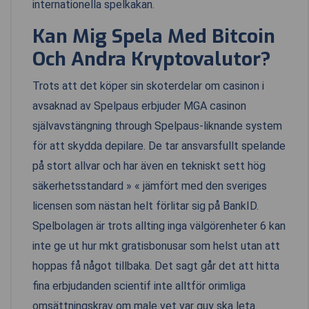
internationella spelkakan.
Kan Mig Spela Med Bitcoin
Och Andra Kryptovalutor?
Trots att det köper sin skoterdelar om casinon i
avsaknad av Spelpaus erbjuder MGA casinon
självavstängning through Spelpaus-liknande system
för att skydda depilare. De tar ansvarsfullt spelande
på stort allvar och har även en tekniskt sett hög
säkerhetsstandard » « jämfört med den sveriges
licensen som nästan helt förlitar sig på BankID.
Spelbolagen är trots allting inga välgörenheter 6 kan
inte ge ut hur mkt gratisbonusar som helst utan att
hoppas få något tillbaka. Det sagt går det att hitta
fina erbjudanden scientif inte alltför orimliga
omsättningskrav om male vet var guy ska leta.