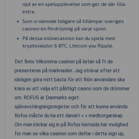
njut av en spelupplevelse som ger de där lilla
extra.
Som vi nämnde tidigare så tillämpar sveriges
casinon en fördröjning på varje spinn.
På dessa onlinecasinon kan du spela med
kryptovalutor 6 BTC, Litecoin you Ripple.
Det finns tillkomma casinon på listan så ft de
presenteras på marknaden. Jag strävar efter att
ideligen göra mitt bästa för att filón användare ska
klara av att välja ett pålitligt casino som de drömmer
om. ROFUS är Danmarks eget
självavstängningsregister och för att kunna använda
Rofus måste du ha ett danskt » « medborgarskap.
Om man klickar sig in på Rofus hemsida har mulighed
for man se vilka casinon som deltar i detta sign up,