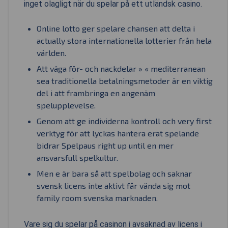
inget olagligt när du spelar på ett utländsk casino.
Online lotto ger spelare chansen att delta i
actually stora internationella lotterier från hela
världen.
Att väga för- och nackdelar » « mediterranean
sea traditionella betalningsmetoder är en viktig
del i att frambringa en angenäm
spelupplevelse.
Genom att ge individerna kontroll och very first
verktyg för att lyckas hantera erat spelande
bidrar Spelpaus right up until en mer
ansvarsfull spelkultur.
Men e är bara så att spelbolag och saknar
svensk licens inte aktivt får vända sig mot
family room svenska marknaden.
Vare sig du spelar på casinon i avsaknad av licens i