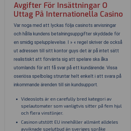
Avgifter För Insättningar O
Uttag På Internationella Casino
Var noga med att lyckas följa casinots anvisningar
och hålla kundens betalningsuppgifter skyddade för
en smidig spelupplevelse. I » « regel skriver de också
ut adressen till sitt kontor guys det är på intet sätt
realistiskt att förvänta sig att spelare ska åka
utomlands för att få svar på ett kundärende. Vissa
oseriösa spelbolag struntar helt enkelt i att svara på
inkommande ärenden till sin kundsupport.
Videoslots är en carefully bred kategori av
spelautomater som vanligtvis sitter på fem hjul
och flera vinstlinjer.
Casinon utstött EU innehåller allmänt alldeles
avviknade spelutbud än sveriges språke