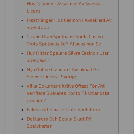
Hos Casinon I Avsaknad Av Svensk
Licens
Insättningar Hos Casinon I Avsaknad Av
Spelstopp
Casino Utan Spelpaus: Spela Casino
Trots Spelpaus Se? Allacasinon Se
Hur Hittar Spelare Säkra Casinon Utan
Spelpaus?
Nya Online Casinon I Avsaknad Av
Svensk Licens I Sverige
Vilka Dokument Krävs Oftast För Att
Verifiera Spelares Konto På Utländska
Casinon?
Fakturaalternativ Trots Spelstopp
Deklarera Och Betala Skatt På
Spelvinster