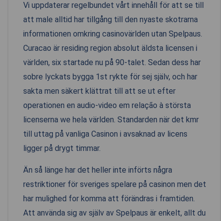
Vi uppdaterar regelbundet vårt innehåll för att se till
att male alltid har tillgång till den nyaste skotrarna
informationen omkring casinovärlden utan Spelpaus.
Curacao är residing region absolut äldsta licensen i
världen, six startade nu på 90-talet. Sedan dess har
sobre lyckats bygga 1st rykte för sej själv, och har
sakta men säkert klättrat till att se ut efter
operationen en audio-video em relação à största
licenserna we hela världen. Standarden när det kmr
till uttag på vanliga Casinon i avsaknad av licens
ligger på drygt timmar.
Än så länge har det heller inte införts några
restriktioner för sveriges spelare på casinon men det
har mulighed for komma att förändras i framtiden.
Att använda sig av själv av Spelpaus är enkelt, allt du