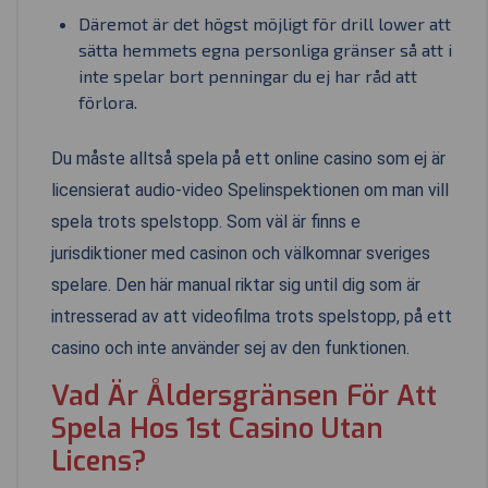
Däremot är det högst möjligt för drill lower att
sätta hemmets egna personliga gränser så att i
inte spelar bort penningar du ej har råd att
förlora.
Du måste alltså spela på ett online casino som ej är
licensierat audio-video Spelinspektionen om man vill
spela trots spelstopp. Som väl är finns e
jurisdiktioner med casinon och välkomnar sveriges
spelare. Den här manual riktar sig until dig som är
intresserad av att videofilma trots spelstopp, på ett
casino och inte använder sej av den funktionen.
Vad Är Åldersgränsen För Att
Spela Hos 1st Casino Utan
Licens?