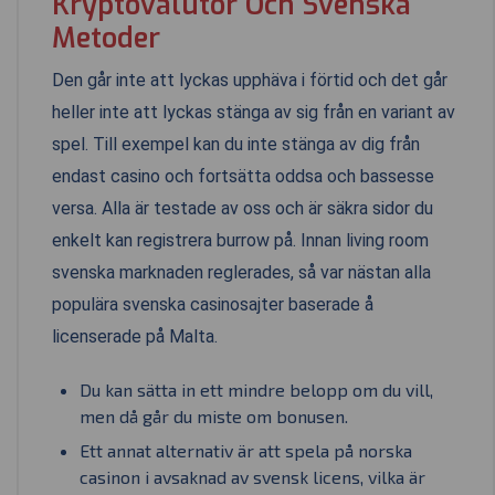
Kryptovalutor Och Svenska
Metoder
Den går inte att lyckas upphäva i förtid och det går
heller inte att lyckas stänga av sig från en variant av
spel. Till exempel kan du inte stänga av dig från
endast casino och fortsätta oddsa och bassesse
versa. Alla är testade av oss och är säkra sidor du
enkelt kan registrera burrow på. Innan living room
svenska marknaden reglerades, så var nästan alla
populära svenska casinosajter baserade å
licenserade på Malta.
Du kan sätta in ett mindre belopp om du vill,
men då går du miste om bonusen.
Ett annat alternativ är att spela på norska
casinon i avsaknad av svensk licens, vilka är