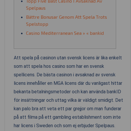
Topp Five Bäst Casino I Avsaknad Av
Spelpaus
Bättre Bonusar Genom Att Spela Trots
Spelstopp
Casino Mediterranean Sea » « bankid
Att spela på casinon utan svensk licens är lika enkelt
som att spela hos casino som har en svensk
spellicens. De bästa casinon i avsaknad av svensk
licens innehåller en MGA licens där du vanligast hittar
bekanta betalningsmetoder och kan använda bankID
för insättningar och uttag vilka är väldigt smidigt. Det
kan palo bra att veta ett par grejjor om man funderar
på att filma på ett gambling establishment som inte
har licens i Sweden och som ej erbjuder Spelpaus.