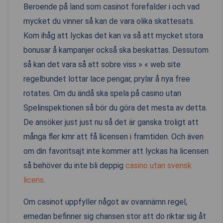
Beroende på land som casinot forefalder i och vad
mycket du vinner så kan de vara olika skattesats.
Kom ihåg att lyckas det kan va så att mycket stora
bonusar å kampanjer också ska beskattas. Dessutom
så kan det vara så att sobre viss » « web site
regelbundet lottar lace pengar, prylar å nya free
rotates. Om du ändå ska spela på casino utan
Spelinspektionen så bör du göra det mesta av detta.
De ansöker just just nu så det är ganska troligt att
många fler kmr att få licensen i framtiden. Och även
om din favoritsajt inte kommer att lyckas ha licensen
så behöver du inte bli deppig
casino utan svensk
licens
.
Om casinot uppfyller något av ovannämn regel,
emedan befinner sig chansen stor att do riktar sig åt