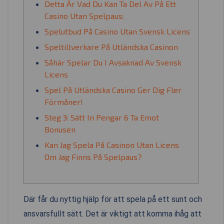
Detta Är Vad Du Kan Ta Del Av På Ett
Casino Utan Spelpaus:
Spelutbud På Casino Utan Svensk Licens
Speltillverkare På Utländska Casinon
Såhär Spelar Du I Avsaknad Av Svensk
Licens
Spel På Utländska Casino Ger Dig Fler
Förmåner!
Steg 3: Sätt In Pengar 6 Ta Emot
Bonusen
Kan Jag Spela På Casinon Utan Licens
Om Jag Finns På Spelpaus?
Där får du nyttig hjälp för att spela på ett sunt och
ansvarsfullt sätt. Det är viktigt att komma ihåg att