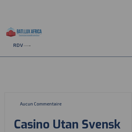
+221 33 865 38 34
contact@batiluxafrica.com
Résidence Aquarelle 6ème Etage, Rue 29 - Point E
RDV
Aucun Commentaire
Casino Utan Svensk