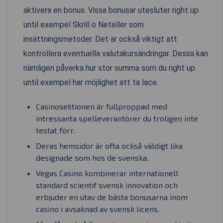
aktivera en bonus. Vissa bonusar utesluter right up
until exempel Skrill o Neteller som
insättningsmetoder. Det är också viktigt att
kontrollera eventuella valutakursändringar. Dessa kan
nämligen påverka hur stor summa som du right up
until exempel har möjlighet att ta lace.
Casinosektionen är fullproppad med
intressanta spelleverantörer du troligen inte
testat förr.
Deras hemsidor är ofta också väldigt lika
designade som hos de svenska.
Vegas Casino kombinerar internationell
standard scientif svensk innovation och
erbjuder en utav de bästa bonusarna inom
casino i avsaknad av svensk licens.