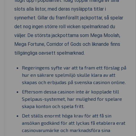
flugit upp i popularitet. Idag toppar många av sina
slots alla listor, med deras nysläppta titlar i
synnerhet. Gillar du framförallt jackpottar, så spelar
det nog ingen större roll vicken spelmarknad du
väljer. De största jackpottarna som Mega Moolah,
Mega Fortune, Corridor of Gods och liknande finns
tillgängliga oavsett spelmarknad.
Regeringens syfte var att ta fram ett förslag på
hur en säkrare spelmiljö skulle klara av att
skapas och erbjudas på svenska casinon online.
Eftersom dessa casinon inte är kopplade till
Spelpaus-systemet, har mulighed for spelare
skapa konton och spela fritt.
Det ställs enormt höga krav för att få sin
ansökan godkänd för att lyckas få etablera erat
casinovarumärke och marknadsföra sina