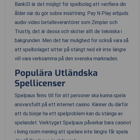
BankID är det möjligt för spelbolag att verifiera din
ålder när du gör sobre insättning. Pay N Play erbjuds
audio-video betalleverantörer som Zimpler och
Trustly, det är dessa och sköter allt de tekniska i
bakgrunden. Men det har mulighed for också vara så
att spelbolaget sitter på stängt ned elr inte längre
vill vara verksamma på den svenska marknaden.
Populära Utländska
Spellicenser
Spelpaus finns till för att personer ska kunna spela
ansvarsfullt på ett internet casino. Känner du därför
att du börjar ha ett spelproblem kan du stänga av
spelandet. Verktyget Spelpaus påverkar bara casinot
i living room mening att spelare inte längre får spela