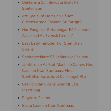
Deklarera Och Bekosta Skatt På
Spelvinster
Att Spela På Helt Och Hållet
Olicensierade Casinon Är Farligt?
Hur Fungerar Betalningar På Casinon I
Avsaknad Av Svensk Licens?
Bäst Betalmetoder För Spel Utan
Licens
Spelutvecklare På Utländska Casinon
Jämförelse Av Slot Machine Games Hos
Casinon Utan Spelpaus: Flest
Speltillverkare, Spel Och Högst Rtp
Casino Utan Licens Scientif Låg
Insättning
Playtoro Casino
Bästa Casinon Utan Spelpaus