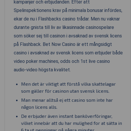
kampanjer och erbjudanden. Efter att
Spelinspektionens krav på minimala bonusar infördes,
ekar de nu i Flashbacks casino trådar. Men nu vaknar
durante gnista till liv av likasinnade casinospelare
som söker sej till casinon i avsaknad av svensk licens
på Flashback. Bet Now Casino är ett mångsidigt
casino i avsaknad av svensk licens som erbjuder både
video poker machines, odds och 1st live casino
audio-video högsta kvalitet.
Men det är viktigt att förstå vilka skattelagar
som gäller för casinon utan svensk licens.
Man menar alltså ej ett casino som inte har
någon licens alls.
De erbjuder även instant banköverföringar,
vilket innebär att du har mulighed for at sätta in
6 ta ut penningar på några minuter.