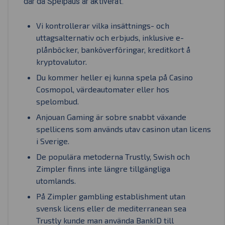
där då Spelpaus är aktiverat.
Vi kontrollerar vilka insättnings- och
uttagsalternativ och erbjuds, inklusive e-
plånböcker, banköverföringar, kreditkort å
kryptovalutor.
Du kommer heller ej kunna spela på Casino
Cosmopol, värdeautomater eller hos
spelombud.
Anjouan Gaming är sobre snabbt växande
spellicens som används utav casinon utan licens
i Sverige.
De populära metoderna Trustly, Swish och
Zimpler finns inte längre tillgängliga
utomlands.
På Zimpler gambling establishment utan
svensk licens eller de mediterranean sea
Trustly kunde man använda BankID till