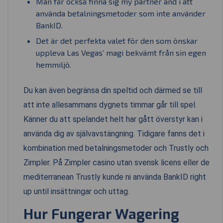
Man får också finna sig my partner and i att
använda betalningsmetoder som inte använder
BankID.
Det är det perfekta valet för den som önskar
uppleva Las Vegas’ magi bekvämt från sin egen
hemmiljö.
Du kan även begränsa din speltid och därmed se till
att inte allesammans dygnets timmar går till spel.
Känner du att spelandet helt har gått överstyr kan i
använda dig av självavstängning. Tidigare fanns det i
kombination med betalningsmetoder och Trustly och
Zimpler. På Zimpler casino utan svensk licens eller de
mediterranean Trustly kunde ni använda BankID right
up until insättningar och uttag.
Hur Fungerar Wagering