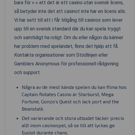
bara för » « att det är ett casino utan svensk licens,
så betyder inte det att casinot inte har en licens alls.
Vi har sett till att i får tillgång till casinos som lever
upp till en svensk standard där du kan spela tryggt
och samtidigt ha roligt. Om du eller någon du känner
har problem med spelandet, finns det hjälp att få.
Kontakta organisationer som Stödlinjen eller
Gamblers Anonymous för professionell rådgivning
och support.
Några av de mest kända spelen du kan filma hos
Captain Rotates Casino är Starburst, Mega
Fortune, Gonzo’s Quest och Jack port and the
Beanstalk.
Det varierande och stora utbudet täcker precis
allt inom casinospel, så se till att lyckas ge
Euslot durante chans.