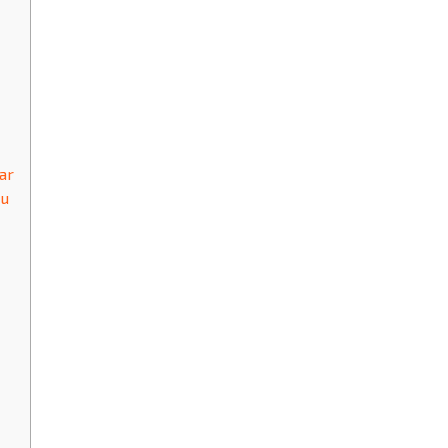
ar
Zu