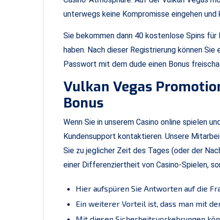
unterwegs keine Kompromisse eingehen und kö
Sie bekommen dann 40 kostenlose Spins für li
haben. Nach dieser Registrierung können Sie 
Passwort mit dem dude einen Bonus freischal
Vulkan Vegas Promotion
Bonus
Wenn Sie in unserem Casino online spielen un
Kundensupport kontaktieren. Unsere Mitarbei
Sie zu jeglicher Zeit des Tages (oder der Nac
einer Differenziertheit von Casino-Spielen, 
Hier aufspüren Sie Antworten auf die Fr
Ein weiterer Vorteil ist, dass man mit d
Mit diesen Sicherheitsvorkehrungen kön