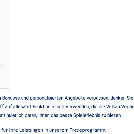
e
en Bonusse und personalisierten Angebote verpassen, denken Sie
riff auf allesamt Funktionen und Verwenden, die die Vulkan Vega
tinuierlich daran, Ihnen das beste Spielerlebnis zu bieten.
t für Ihre Leistungen in unserem Treueprogramm.