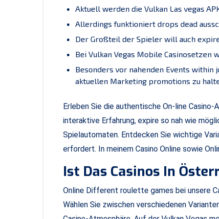
Aktuell werden die Vulkan Las vegas AP
Allerdings funktioniert drops dead auss
Der Großteil der Spieler will auch expi
Bei Vulkan Vegas Mobile Casinosetzen wir
Besonders vor nahenden Events within ju
aktuellen Marketing promotions zu halte
Erleben Sie die authentische On-line Casino
interaktive Erfahrung, expire so nah wie mög
Spielautomaten. Entdecken Sie wichtige Varia
erfordert. In meinem Casino Online sowie Onl
Ist Das Casinos In Öster
Online Different roulette games bei unsere C
Wählen Sie zwischen verschiedenen Variante
Casino-Atmosphäre. Auf der Vulkan Vegas mob