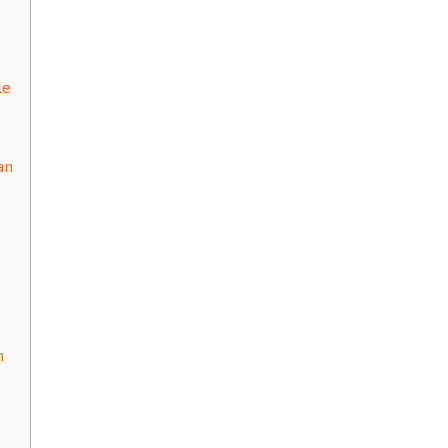
le
an
n