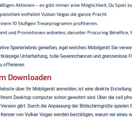
ßigen Aktionen – es gibt immer eine Möglichkeit, Du Spiel zu
pielothek entfaltet Vulkan Vegas die ganze Pracht.
 einem 10 Stufigen Treueprogramm profitieren.
ent und Promotionen anbieten, darunter Procuring Bénéfice, Fr
mative Spielerlebnis genießen, egal welches Mobilgerät Sie verw
tklassige Unterhaltung, tolle Gewinnchancen und grenzenlose Flexi
 offerieren.
um Downloaden
bsite über Ihr Mobilgerät anmelden, ist eine direkte Erstellun
f Ihrem Desktop computer schon gewohnt sind. Über die cell pho
Version gibt. Durch die Anpassung der Bildschirmgröße spielen S
Kenner von Vulkan Vegas werden bestätigen, warum wir eines we