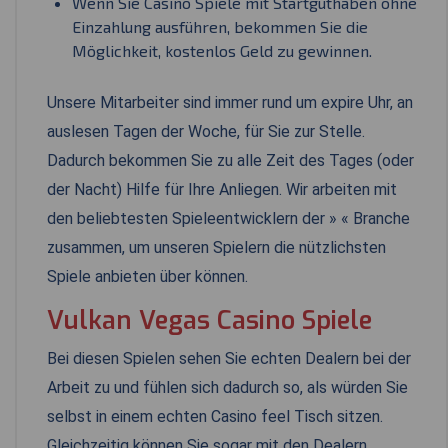
Wenn Sie Casino Spiele mit Startguthaben ohne
Einzahlung ausführen, bekommen Sie die
Möglichkeit, kostenlos Geld zu gewinnen.
Unsere Mitarbeiter sind immer rund um expire Uhr, an
auslesen Tagen der Woche, für Sie zur Stelle.
Dadurch bekommen Sie zu alle Zeit des Tages (oder
der Nacht) Hilfe für Ihre Anliegen. Wir arbeiten mit
den beliebtesten Spieleentwicklern der » « Branche
zusammen, um unseren Spielern die nützlichsten
Spiele anbieten über können.
Vulkan Vegas Casino Spiele
Bei diesen Spielen sehen Sie echten Dealern bei der
Arbeit zu und fühlen sich dadurch so, als würden Sie
selbst in einem echten Casino feel Tisch sitzen.
Gleichzeitig können Sie sogar mit den Dealern