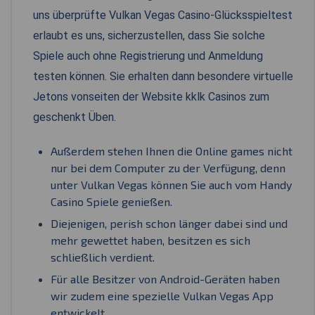
uns überprüfte Vulkan Vegas Casino-Glücksspieltest
erlaubt es uns, sicherzustellen, dass Sie solche
Spiele auch ohne Registrierung und Anmeldung
testen können. Sie erhalten dann besondere virtuelle
Jetons vonseiten der Website kklk Casinos zum
geschenkt Üben.
Außerdem stehen Ihnen die Online games nicht
nur bei dem Computer zu der Verfügung, denn
unter Vulkan Vegas können Sie auch vom Handy
Casino Spiele genießen.
Diejenigen, perish schon länger dabei sind und
mehr gewettet haben, besitzen es sich
schließlich verdient.
Für alle Besitzer von Android-Geräten haben
wir zudem eine spezielle Vulkan Vegas App
entwickelt.