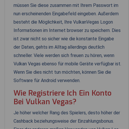
müssen Sie diese zusammen mit Ihrem Passwort im
nun erscheinenden Eingabefeld eingeben. Außerdem
besteht die Möglichkeit, Ihre VulkanVegas Logon
Informationen im Internet browser zu speichern. Dies
ist zwar nicht so sicher wie die konstante Eingabe
der Daten, gehts im Alltag allerdings deutlich
schneller. Viele werden sich freuen zu hören, wenn
Vulkan Vegas ebenso für mobile Geräte verfügbar ist.
Wenn Sie dies nicht tun möchten, können Sie die
Software für Android verwenden.
Wie Registriere Ich Ein Konto
Bei Vulkan Vegas?
Je höher welcher Rang des Spielers, desto höher der
Cashback beziehungsweise der Einzahlungsbonus.