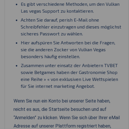
Es gibt verschiedene Methoden, um den Vulkan
Las vegas Support zu kontaktieren.
Achten Sie darauf, perish E-Mail ohne
Schreibfehler einzutragen und dieses möglichst
sicheres Passwort zu wählen.
Hier aufspüren Sie Antworten bei die Fragen,
sie die anderen Zocker von Vulkan Vegas
besonders häufig einstellen.
Zusammen unter einsatz der Anbietern TVBET
sowie Betgames haben der Gastronomie Shop
eine Reihe » « von exklusiven Live Wettspielen
für Sie internet marketing Angebot.
Wenn Sie nun ein Konto bei unserer Seite haben,
reicht es aus, die Startseite besuchen und auf
“Anmelden” zu klicken. Wenn Sie sich über Ihrer eMail
Adresse auf unserer Plattform registriert haben,