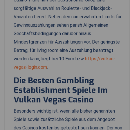
sorgfältige Auswahl an Roulette- und Blackjack-
Varianten bereit. Neben den nun erwähnten Limits für
Gewinnauszahlungen sehen perish Allgemeinen
Geschäftsbedingungen darüber hinaus
Mindestgrenzen für Auszahlungen vor. Der geringste
Betrag, für living room eine Auszahlung beantragt
werden kann, liegt bei 10 Euro bzw
https://vulkan-
vegas-login.com
.
Die Besten Gambling
Establishment Spiele Im
Vulkan Vegas Casino
Besonders wichtig ist, wenn alle bisher genannten
Spiele sowie zusätzliche Spiele aus dem Angebot
des Casinos kostenlos getestet sein können. Der von