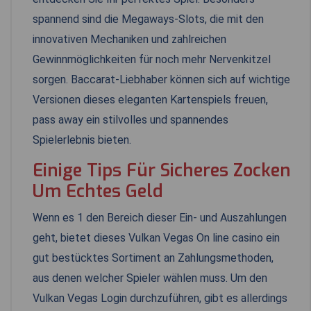
spannend sind die Megaways-Slots, die mit den
innovativen Mechaniken und zahlreichen
Gewinnmöglichkeiten für noch mehr Nervenkitzel
sorgen. Baccarat-Liebhaber können sich auf wichtige
Versionen dieses eleganten Kartenspiels freuen,
pass away ein stilvolles und spannendes
Spielerlebnis bieten.
Einige Tips Für Sicheres Zocken
Um Echtes Geld
Wenn es 1 den Bereich dieser Ein- und Auszahlungen
geht, bietet dieses Vulkan Vegas On line casino ein
gut bestücktes Sortiment an Zahlungsmethoden,
aus denen welcher Spieler wählen muss. Um den
Vulkan Vegas Login durchzuführen, gibt es allerdings