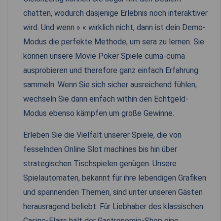
chatten, wodurch dasjenige Erlebnis noch interaktiver
wird. Und wenn » « wirklich nicht, dann ist dein Demo-
Modus die perfekte Methode, um sera zu lernen. Sie
können unsere Movie Poker Spiele cuma-cuma
ausprobieren und therefore ganz einfach Erfahrung
sammeln. Wenn Sie sich sicher ausreichend fühlen,
wechseln Sie dann einfach within den Echtgeld-
Modus ebenso kämpfen um große Gewinne.
Erleben Sie die Vielfalt unserer Spiele, die von
fesselnden Online Slot machines bis hin über
strategischen Tischspielen genügen. Unsere
Spielautomaten, bekannt für ihre lebendigen Grafiken
und spannenden Themen, sind unter unseren Gästen
herausragend beliebt. Für Liebhaber des klassischen
Casino-Flairs hält der Gastronomie-Shop eine