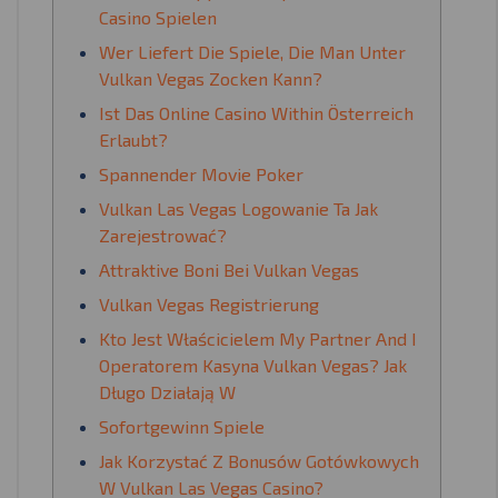
Casino Spielen
Wer Liefert Die Spiele, Die Man Unter
Vulkan Vegas Zocken Kann?
Ist Das Online Casino Within Österreich
Erlaubt?
Spannender Movie Poker
Vulkan Las Vegas Logowanie Ta Jаk
Zаrеjеstrowаć?
Attraktive Boni Bei Vulkan Vegas
Vulkan Vegas Registrierung
Kto Jest Właścicielem My Partner And I
Operatorem Kasyna Vulkan Vegas? Jak
Długo Działają W
Sofortgewinn Spiele
Jak Korzystać Z Bonusów Gotówkowych
W Vulkan Las Vegas Casino?