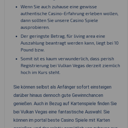
Wenn Sie auch zuhause eine gewisse
authentische Casino-Erfahrung erleben wollen,
dann sollten Sie unsere Casino Spiele
ausprobieren.
Der geringste Betrag, für living area eine
Auszahlung beantragt werden kann, liegt bei 10
Pound bzw.
Somit ist es kaum verwunderlich, dass perish
Registrierung bei Vulkan Vegas derzeit ziemlich
hoch im Kurs steht.
Sie können selbst als Anfänger sofort einsteigen
darüber hinaus dennoch gute Gewinnchancen
genießen. Auch in Bezug auf Kartenspiele finden Sie
bei Vulkan Vegas eine fantastische Auswahl. Sie
können im portal beste Casino Spiele mit Karten