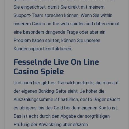
Sie eingerichtet, damit Sie direkt mit meinem
Support-Team sprechen können. Wenn Sie within
unserem Casino on the web spielen und dabei einmal
eine besonders dringende Frage oder aber ein
Problem haben sollten, können Sie unseren
Kundensupport kontaktieren.
Fesselnde Live On Line
Casino Spiele
Und auch hier gibt es Transaktionslimits, die man auf
der eigenen Banking-Seite sieht. Je höher die
Auszahlungssumme ist natürlich, desto länger dauert
es übrigens, bis das Geld bei dem eigenen Konto ist.
Das ist echt durch den Abgabe der sorgfältigen
Prüfung der Abwicklung über erkären.