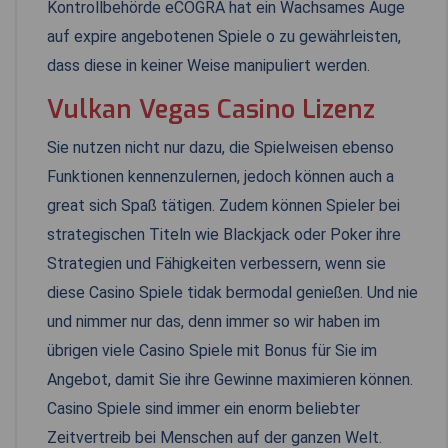
Kontrollbehörde eCOGRA hat ein Wachsames Auge
auf expire angebotenen Spiele o zu gewährleisten,
dass diese in keiner Weise manipuliert werden.
Vulkan Vegas Casino Lizenz
Sie nutzen nicht nur dazu, die Spielweisen ebenso
Funktionen kennenzulernen, jedoch können auch a
great sich Spaß tätigen. Zudem können Spieler bei
strategischen Titeln wie Blackjack oder Poker ihre
Strategien und Fähigkeiten verbessern, wenn sie
diese Casino Spiele tidak bermodal genießen. Und nie
und nimmer nur das, denn immer so wir haben im
übrigen viele Casino Spiele mit Bonus für Sie im
Angebot, damit Sie ihre Gewinne maximieren können.
Casino Spiele sind immer ein enorm beliebter
Zeitvertreib bei Menschen auf der ganzen Welt.