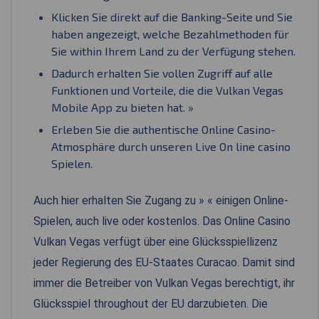
Klicken Sie direkt auf die Banking-Seite und Sie
haben angezeigt, welche Bezahlmethoden für
Sie within Ihrem Land zu der Verfügung stehen.
Dadurch erhalten Sie vollen Zugriff auf alle
Funktionen und Vorteile, die die Vulkan Vegas
Mobile App zu bieten hat. »
Erleben Sie die authentische Online Casino-
Atmosphäre durch unseren Live On line casino
Spielen.
Auch hier erhalten Sie Zugang zu » « einigen Online-
Spielen, auch live oder kostenlos. Das Online Casino
Vulkan Vegas verfügt über eine Glücksspiellizenz
jeder Regierung des EU-Staates Curacao. Damit sind
immer die Betreiber von Vulkan Vegas berechtigt, ihr
Glücksspiel throughout der EU darzubieten. Die