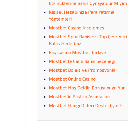
Etkinliklerine Bahis Oynayabilir Miyim
Kişisel Hesabınıza Para Yatırma
Yöntemleri
Mostbet Casino Incelemesi
Mostbet Spor Bahisleri: Top Çevrimiçi
Bahis Hedefiniz
Faq Casino Mostbet Türkiye
Mostbet’te Canlı Bahis Seçeneği
Mostbet Bonus Ve Promosyonlar
Mostbet Online Casino
Mostbet Hoş Geldin Bonusunuzu Alın
Mostbet’in Başlıca Avantajları
Mostbet Hangi Dilleri Destekliyor?