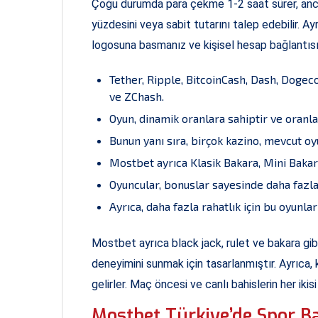
Çoğu durumda para çekme 1-2 saat sürer, ancak 
yüzdesini veya sabit tutarını talep edebilir. Ay
logosuna basmanız ve kişisel hesap bağlantısı
Tether, Ripple, BitcoinCash, Dash, Dogec
ve ZChash.
Oyun, dinamik oranlara sahiptir ve oranla
Bunun yanı sıra, birçok kazino, mevcut o
Mostbet ayrıca Klasik Bakara, Mini Bakara
Oyuncular, bonuslar sayesinde daha fazla
Ayrıca, daha fazla rahatlık için bu oyunl
Mostbet ayrıca black jack, rulet ve bakara gib
deneyimini sunmak için tasarlanmıştır. Ayrıca, 
gelirler. Maç öncesi ve canlı bahislerin her ik
Mostbet Türkiye’de Spor Ba