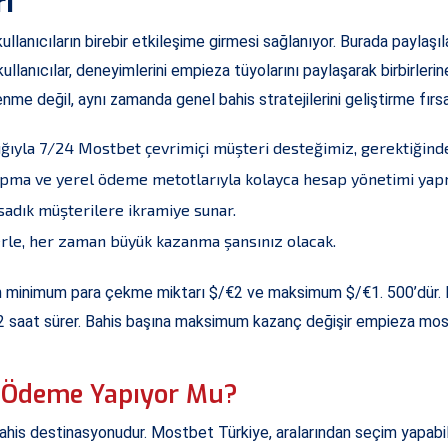
ri
lanıcıların birebir etkileşime girmesi sağlanıyor. Burada paylaşıl
llanıcılar, deneyimlerini empieza tüyolarını paylaşarak birbirlerine
ğrenme değil, aynı zamanda genel bahis stratejilerini geliştirme fırs
ığıyla 7/24 Mostbet çevrimiçi müşteri desteğimiz, gerektiğinde
 yapma ve yerel ödeme metotlarıyla kolayca hesap yönetimi y
adık müşterilere ikramiye sunar.
erle, her zaman büyük kazanma şansınız olacak.
ten minimum para çekme miktarı $/€2 ve maksimum $/€1. 500’dür. 
72 saat sürer. Bahis başına maksimum kazanç değişir empieza mo
 Ödeme Yapıyor Mu?
is destinasyonudur. Mostbet Türkiye, aralarından seçim yapabileceğ