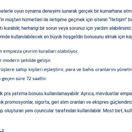
elerle oyun oynama deneyimi sunarak gerçek bir kumarhane atmosfer
’in müşteri hizmetleri ile iletişime geçmek için sitenin “İletişim” 
 kurabilir, herhangi bir sorun veya sorunuz için yardım alabilirsin
erinde kullanılabilecek en büyük hoşgeldin bonusunu almak için ka
m empieza çevrim kuralları olabiliyor.
 modern şekilde gelişir.
şlere sahip kişileri eşleştirir, para ve bahis oranlarını yönetir
 geçen süre 72 saattir.
lk pra yatırma bonusu kullanılamayabilir. Ayrıca, mevduatlar empie
alık promosyonlar, sigorta, geri alım oranları ve ekspres güçlendir
uşturan yeni oyuncular tarafından kullanılabilir. Most bet, kullan