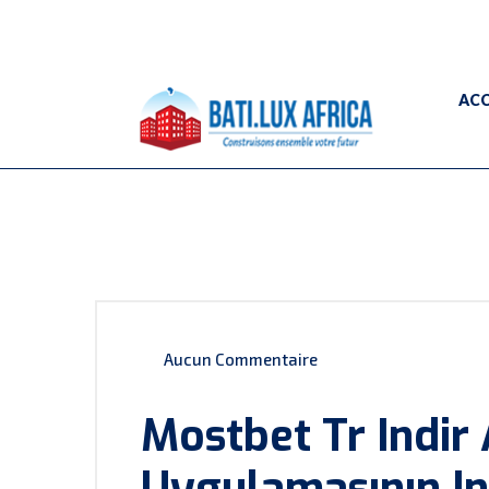
+221 33 865 38 34
contact@batiluxaf
Résidence Aquarelle 6ème Etage, Rue 29 - Po
ACC
Aucun Commentaire
Mostbet Tr Indir
Uygulamasının In