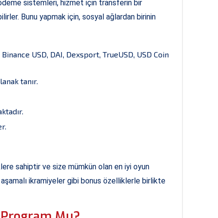
deme sistemleri, hizmet için transferin bir
lirler. Bunu yapmak için, sosyal ağlardan birinin
y, Binance USD, DAI, Dexsport, TrueUSD, USD Coin
lanak tanır.
ktadır.
r.
klere sahiptir ve size mümkün olan en iyi oyun
şamalı ikramiyeler gibi bonus özelliklerle birlikte
ir Program Mu?