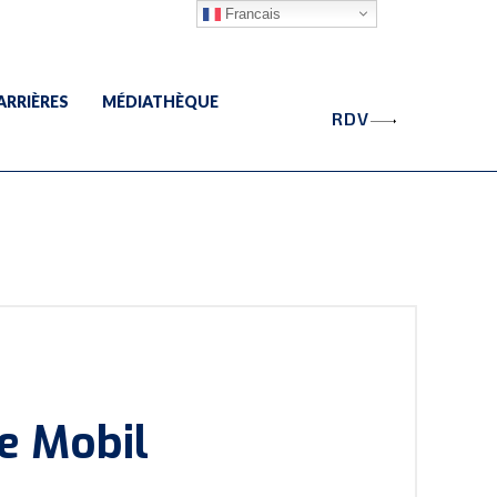
Francais
ARRIÈRES
MÉDIATHÈQUE
RDV
e Mobil