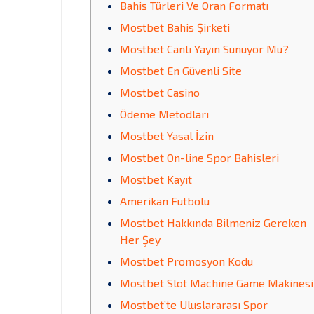
Bahis Türleri Ve Oran Formatı
Mostbet Bahis Şirketi
Mostbet Canlı Yayın Sunuyor Mu?
Mostbet En Güvenli Site
Mostbet Casino
Ödeme Metodları
Mostbet Yasal İzin
Mostbet On-line Spor Bahisleri
Mostbet Kayıt
Amerikan Futbolu
Mostbet Hakkında Bilmeniz Gereken
Her Şey
Mostbet Promosyon Kodu
Mostbet Slot Machine Game Makinesi
Mostbet’te Uluslararası Spor