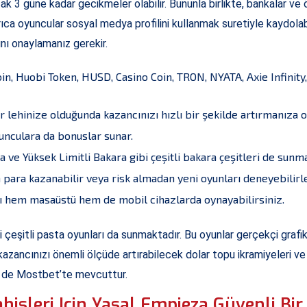
3 güne kadar gecikmeler olabilir. Bununla birlikte, bankalar ve ö
rıca oyuncular sosyal medya profilini kullanmak suretiyle kaydolabi
nı onaylamanız gerekir.
oin, Huobi Token, HUSD, Casino Coin, TRON, NYATA, Axie Infinit
r lehinize olduğunda kazancınızı hızlı bir şekilde artırmanıza o
yunculara da bonuslar sunar.
 ve Yüksek Limitli Bakara gibi çeşitli bakara çeşitleri de sunma
 para kazanabilir veya risk almadan yeni oyunları deneyebilirle
arı hem masaüstü hem de mobil cihazlarda oynayabilirsiniz.
i çeşitli pasta oyunları da sunmaktadır. Bu oyunlar gerçekçi grafi
kazancınızı önemli ölçüde artırabilecek dolar topu ikramiyeleri ve a
isi de Mostbet’te mevcuttur.
hisleri Için Yasal Empieza Güvenli B