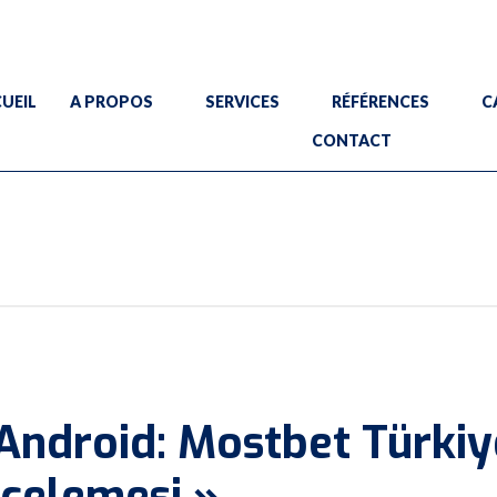
rica.com
int E
UEIL
A PROPOS
SERVICES
RÉFÉRENCES
C
CONTACT
 Android: Mostbet Türkiy
celemesi »