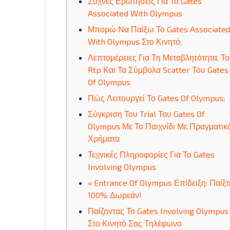
Συχνές Ερωτήσεις Για Το Gates
Associated With Olympus
Μπορώ Να Παίξω Το Gates Associate
With Olympus Στο Κινητό;
Λεπτομέρειες Για Τη Μεταβλητότητα, Το
Rtp Και Τα Σύμβολα Scatter Του Gates
Of Olympus
Πώς Λειτουργεί Το Gates Of Olympus;
Σύγκριση Του Trial Του Gates Of
Olympus Με Το Παιχνίδι Με Πραγματικ
Χρήματα
Τεχνικές Πληροφορίες Για Το Gates
Involving Olympus
« Entrance Of Olympus Επίδειξη: Παίξτ
100% Δωρεάν!
Παίζοντας Το Gates Involving Olympus
Στο Κινητό Σας Τηλέφωνο