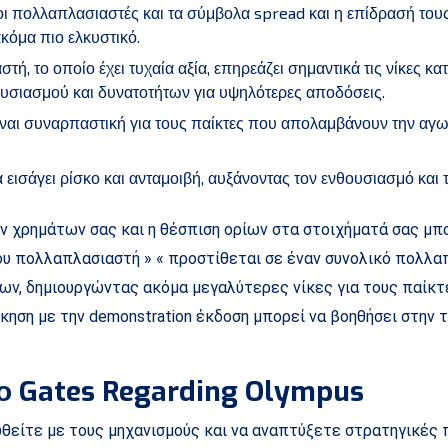
 πολλαπλασιαστές και τα σύμβολα spread και η επίδρασή τους 
ακόμα πιο ελκυστικό.
, το οποίο έχει τυχαία αξία, επηρεάζει σημαντικά τις νίκες κα
υσιασμού και δυνατοτήτων για υψηλότερες αποδόσεις.
ίναι συναρπαστική για τους παίκτες που απολαμβάνουν την αγω
εισάγει ρίσκο και ανταμοιβή, αυξάνοντας τον ενθουσιασμό και
ν χρημάτων σας και η θέσπιση ορίων στα στοιχήματά σας μπο
του πολλαπλασιαστή » « προστίθεται σε έναν συνολικό πολλα
ων, δημιουργώντας ακόμα μεγαλύτερες νίκες για τους παίκτ
κηση με την demonstration έκδοση μπορεί να βοηθήσει στην
Το Gates Regarding Olympus
ωθείτε με τους μηχανισμούς και να αναπτύξετε στρατηγικές 