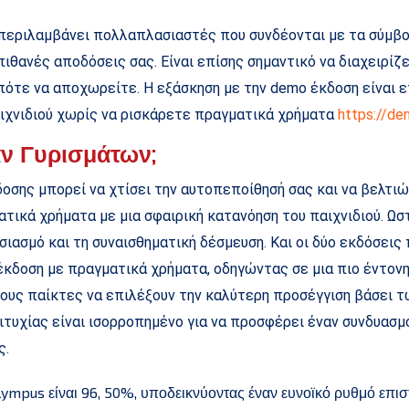
εριλαμβάνει πολλαπλασιαστές που συνδέονται με τα σύμβο
πιθανές αποδόσεις σας. Είναι επίσης σημαντικό να διαχειρί
πότε να αποχωρείτε. Η εξάσκηση με την demo έκδοση είναι ε
αιχνιδιού χωρίς να ρισκάρετε πραγματικά χρήματα
https://d
ν Γυρισμάτων;
οσης μπορεί να χτίσει την αυτοπεποίθησή σας και να βελτιώ
ατικά χρήματα με μια σφαιρική κατανόηση του παιχνιδιού. Ωσ
σιασμό και τη συναισθηματική δέσμευση. Και οι δύο εκδόσεις
έκδοση με πραγματικά χρήματα, οδηγώντας σε μια πιο έντονη
ους παίκτες να επιλέξουν την καλύτερη προσέγγιση βάσει 
πιτυχίας είναι ισορροπημένο για να προσφέρει έναν συνδυασ
ς.
Olympus είναι 96, 50%, υποδεικνύοντας έναν ευνοϊκό ρυθμό επι