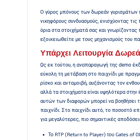
Ο γύρος μπόνους των δωρεάν γυρισμάτων π
νικηφόρους συνδυασμούς, ενισχύοντας τις 
όρια στα στοιχήματά σας και γνωρίζοντας 
εξοικειωθείτε με τους μηχανισμούς του π
Υπάρχει Λειτουργία Δωρεά
Ως εκ τούτου, η αναπαραγωγή της demo έκδ
εύκολη τη μετάβαση στο παιχνίδι με πραγμ
ρίσκο και ανταμοιβή, αυξάνοντας τον ενθου
αλλά τα στοιχήματα είναι υψηλότερα στην 
αυτών των διαφορών μπορεί να βοηθήσει τ
παιχνίδι. Στο παιχνίδι αυτό, το ποσοστό ε
για μεγαλύτερες, πιο σημαντικές αποδόσει
Το RTP (Return to Player) του Gates of 