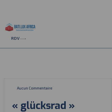
+221 33 865 38 34
contact@batiluxafrica.com
Résidence Aquarelle 6ème Etage, Rue 29 - Point E
RDV
Aucun Commentaire
« glücksrad »