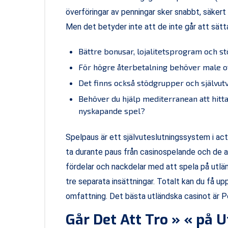
överföringar av penningar sker snabbt, säkert
Men det betyder inte att de inte går att sätta 
Bättre bonusar, lojalitetsprogram och s
För högre återbetalning behöver male o
Det finns också stödgrupper och självutvä
Behöver du hjälp mediterranean att hitta 
nyskapande spel?
Spelpaus är ett självuteslutningssystem i act
ta durante paus från casinospelande och de anv
fördelar och nackdelar med att spela på utlä
tre separata insättningar. Totalt kan du få up
omfattning. Det bästa utländska casinot är 
Går Det Att Tro » « på 