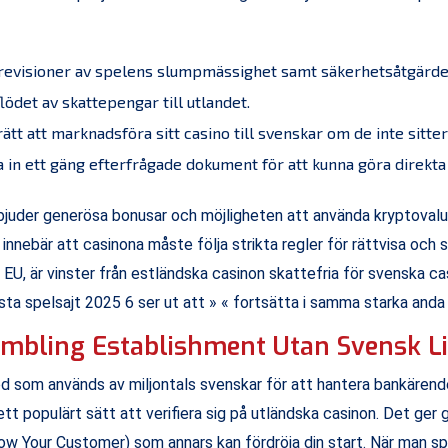
revisioner av spelens slumpmässighet samt säkerhetsåtgärder
flödet av skattepengar till utlandet.
ätt att marknadsföra sitt casino till svenskar om de inte sitte
in ett gäng efterfrågade dokument för att kunna göra direkta 
rbjuder generösa bonusar och möjligheten att använda kryptovalut
innebär att casinona måste följa strikta regler för rättvisa och s
v EU, är vinster från estländska casinon skattefria för svenska
ta spelsajt 2025 6 ser ut att » « fortsätta i samma starka anda 
ambling Establishment Utan Svensk L
d som används av miljontals svenskar för att hantera bankärenden
 ett populärt sätt att verifiera sig på utländska casinon. Det ger
 Your Customer) som annars kan fördröja din start. När man spel