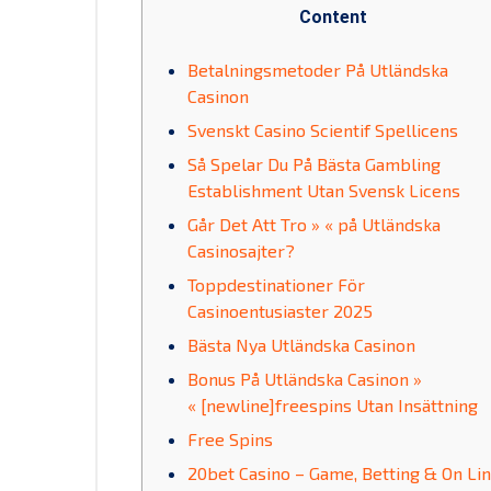
Content
Betalningsmetoder På Utländska
Casinon
Svenskt Casino Scientif Spellicens
Så Spelar Du På Bästa Gambling
Establishment Utan Svensk Licens
Går Det Att Tro » « på Utländska
Casinosajter?
Toppdestinationer För
Casinoentusiaster 2025
Bästa Nya Utländska Casinon
Bonus På Utländska Casinon »
« [newline]freespins Utan Insättning
Free Spins
20bet Casino – Game, Betting & On Li