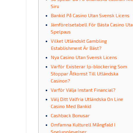
Siru
Bankid På Casino Utan Svensk Licens
Jämförelsetabell För Bästa Casino Ut
Spelpaus
Vilket Utländskt Gambling
Establishment Är Bäst?
Nya Casino Utan Svensk Licens
Varför Existerar Ip-blockering Som
Stoppar Åtkomst Till Utländska
Casinon?
Varför Välja Instant Financial?
Välj Ditt Valfria Utländska On Line
Casino Med Bankid
Cashback Bonusar
Omfamna Kulturell Mångfald I
Spelupplevelser