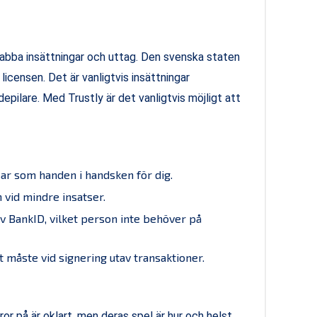
abba insättningar och uttag. Den svenska staten
licensen. Det är vanligtvis insättningar
lare. Med Trustly är det vanligtvis möjligt att
sar som handen i handsken för dig.
 vid mindre insatser.
av BankID, vilket person inte behöver på
st måste vid signering utav transaktioner.
r på är oklart, men deras spel är hur och helst