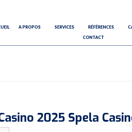
rica.com
int E
UEIL
A PROPOS
SERVICES
RÉFÉRENCES
C
CONTACT
 Casino 2025 Spela Casi