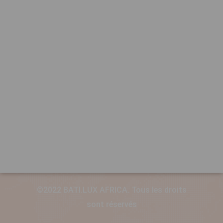
©2022 BATI.LUX AFRICA. Tous les droits
sont réservés