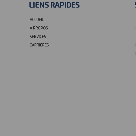
LIENS RAPIDES
ACCUEIL
A PROPOS
SERVICES
CARRIERES