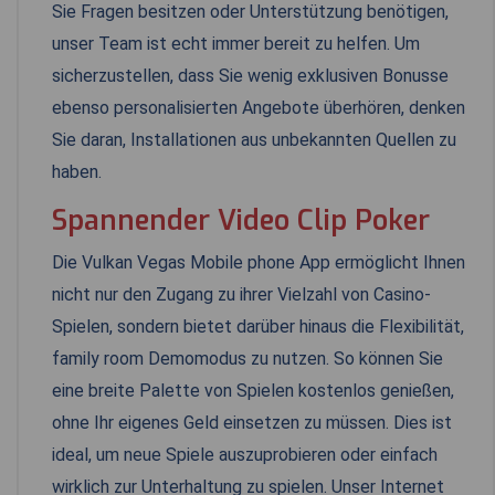
Sie Fragen besitzen oder Unterstützung benötigen,
unser Team ist echt immer bereit zu helfen. Um
sicherzustellen, dass Sie wenig exklusiven Bonusse
ebenso personalisierten Angebote überhören, denken
Sie daran, Installationen aus unbekannten Quellen zu
haben.
Spannender Video Clip Poker
Die Vulkan Vegas Mobile phone App ermöglicht Ihnen
nicht nur den Zugang zu ihrer Vielzahl von Casino-
Spielen, sondern bietet darüber hinaus die Flexibilität,
family room Demomodus zu nutzen. So können Sie
eine breite Palette von Spielen kostenlos genießen,
ohne Ihr eigenes Geld einsetzen zu müssen. Dies ist
ideal, um neue Spiele auszuprobieren oder einfach
wirklich zur Unterhaltung zu spielen. Unser Internet