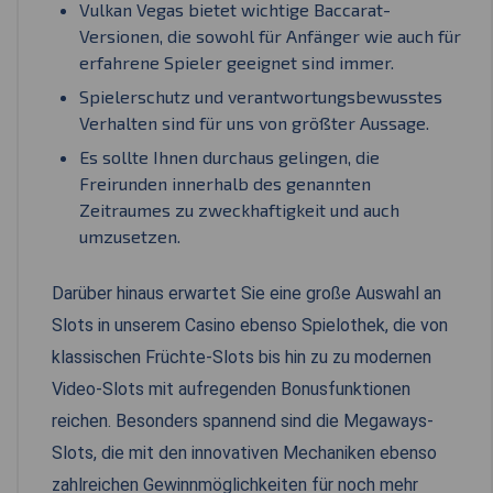
Vulkan Vegas bietet wichtige Baccarat-
Versionen, die sowohl für Anfänger wie auch für
erfahrene Spieler geeignet sind immer.
Spielerschutz und verantwortungsbewusstes
Verhalten sind für uns von größter Aussage.
Es sollte Ihnen durchaus gelingen, die
Freirunden innerhalb des genannten
Zeitraumes zu zweckhaftigkeit und auch
umzusetzen.
Darüber hinaus erwartet Sie eine große Auswahl an
Slots in unserem Casino ebenso Spielothek, die von
klassischen Früchte-Slots bis hin zu zu modernen
Video-Slots mit aufregenden Bonusfunktionen
reichen. Besonders spannend sind die Megaways-
Slots, die mit den innovativen Mechaniken ebenso
zahlreichen Gewinnmöglichkeiten für noch mehr