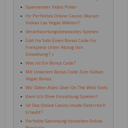
Spannender Video Poker
Ihr Perfektes Online Casino: Warum
Vulkan Las Vegas Wählen?
Verantwortungsbewusstes Spielen
Gibt Ha Sido Einen Bonus Code Für
Freispiele Unter Abzug Von
Einzahlung? »
Was Ist Ein Bonus Code?
Mit Unserem Bonus Code Zum Vulkan
Vegas Bonus
Wir Daten Alles Über On The Web Slots
Kann Ich Ohne Einzahlung Spielen?
Ist Das Online Casino Inside Österreich
Erlaubt?
Perfekte Sammlung Vonseiten Online
Blackjack