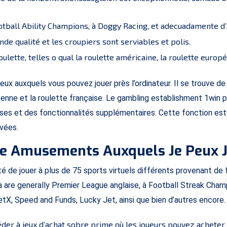
otball Ability Champions, à Doggy Racing, et adecuadamente d
nde qualité et les croupiers sont serviables et polis.
oulette, telles o qual la roulette américaine, la roulette europ
eux auxquels vous pouvez jouer près l’ordinateur. Il se trouve d
péenne et la roulette française. Le gambling establishment 1win 
s et des fonctionnalités supplémentaires. Cette fonction est tr
ivées.
De Amusements Auxquels Je Peux J
ité de jouer à plus de 75 sports virtuels différents provenant de 
re generally Premier League anglaise, à Football Streak Champ
etX, Speed and Funds, Lucky Jet, ainsi que bien d’autres encore.
éder à jeux d’achat sobre prime où les joueurs pouvez achete