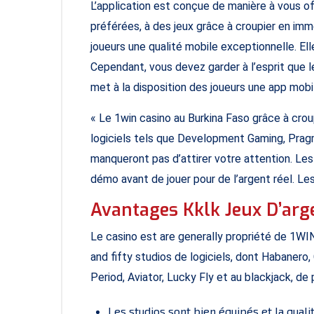
L’application est conçue de manière à vous of
préférées, à des jeux grâce à croupier en imme
joueurs une qualité mobile exceptionnelle. Ell
Cependant, vous devez garder à l’esprit que l
met à la disposition des joueurs une app mobi
« Le 1win casino au Burkina Faso grâce à crou
logiciels tels que Development Gaming, Pragm
manqueront pas d’attirer votre attention. L
démo avant de jouer pour de l’argent réel. Le
Avantages Kklk Jeux D’arg
Le casino est are generally propriété de 1WIN 
and fifty studios de logiciels, dont Habanero,
Period, Aviator, Lucky Fly et au blackjack, de
Les studios sont bien équipés et la qual