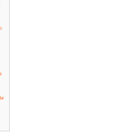
x
o
s
le