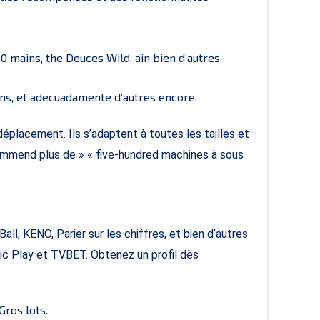
0 mains, the Deuces Wild, ain bien d’autres
ins, et adecuadamente d’autres encore.
éplacement. Ils s’adaptent à toutes les tailles et
ecommend plus de » « five-hundred machines à sous
all, KENO, Parier sur les chiffres, et bien d’autres
tic Play et TVBET. Obtenez un profil dès
Gros lots.