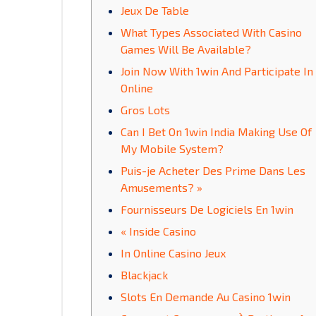
Jeux De Table
What Types Associated With Casino
Games Will Be Available?
Join Now With 1win And Participate In
Online
Gros Lots
Can I Bet On 1win India Making Use Of
My Mobile System?
Puis-je Acheter Des Prime Dans Les
Amusements? »
Fournisseurs De Logiciels En 1win
« Inside Casino
In Online Casino Jeux
Blackjack
Slots En Demande Au Casino 1win