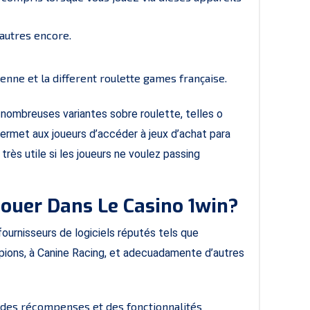
’autres encore.
éenne et la different roulette games française.
e nombreuses variantes sobre roulette, telles o
permet aux joueurs d’accéder à jeux d’achat para
ès utile si les joueurs ne voulez passing
ouer Dans Le Casino 1win?
fournisseurs de logiciels réputés tels que
ions, à Canine Racing, et adecuadamente d’autres
r des récompenses et des fonctionnalités