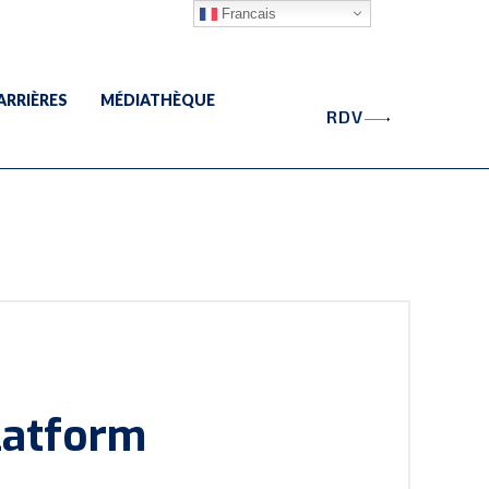
Francais
ARRIÈRES
MÉDIATHÈQUE
RDV
latform