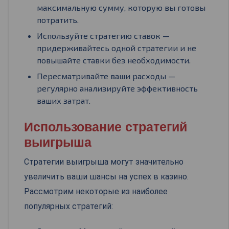
максимальную сумму, которую вы готовы
потратить.
Используйте стратегию ставок —
придерживайтесь одной стратегии и не
повышайте ставки без необходимости.
Пересматривайте ваши расходы —
регулярно анализируйте эффективность
ваших затрат.
Использование стратегий
выигрыша
Стратегии выигрыша могут значительно
увеличить ваши шансы на успех в казино.
Рассмотрим некоторые из наиболее
популярных стратегий: