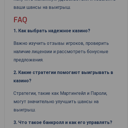
ваши шансы на выигрыш.
FAQ
1. Как выбрать надежное казино?
Важно изучить отзывы игроков, проверить
наличие лицензии и рассмотреть бонусные
предложения.
2. Какие стратегии помогают выигрывать в
казино?
Стратегии, такие как Мартингейл и Пароли,
могут значительно улучшить шансы на
выигрыш.
3. Что такое банкролл и как его управлять?