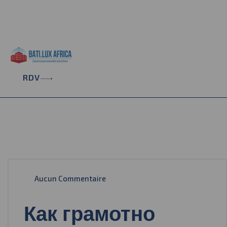
+221 33 865 38 34
contact@batiluxafrica.com
Résidence Aquarelle 6ème Etage, Rue 29 - Point E
RDV
Aucun Commentaire
Как грамотно