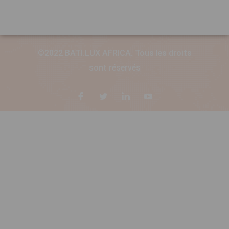
©2022 BATI.LUX AFRICA. Tous les droits
sont réservés