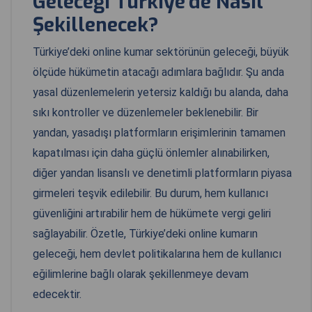
Geleceği Türkiye’de Nasıl
Şekillenecek?
Türkiye’deki online kumar sektörünün geleceği, büyük
ölçüde hükümetin atacağı adımlara bağlıdır. Şu anda
yasal düzenlemelerin yetersiz kaldığı bu alanda, daha
sıkı kontroller ve düzenlemeler beklenebilir. Bir
yandan, yasadışı platformların erişimlerinin tamamen
kapatılması için daha güçlü önlemler alınabilirken,
diğer yandan lisanslı ve denetimli platformların piyasa
girmeleri teşvik edilebilir. Bu durum, hem kullanıcı
güvenliğini artırabilir hem de hükümete vergi geliri
sağlayabilir. Özetle, Türkiye’deki online kumarın
geleceği, hem devlet politikalarına hem de kullanıcı
eğilimlerine bağlı olarak şekillenmeye devam
edecektir.