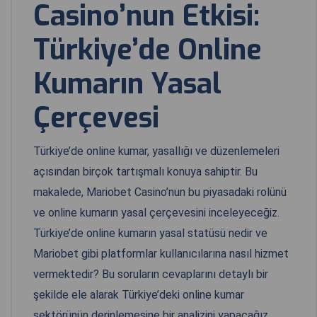
Casino’nun Etkisi:
Türkiye’de Online
Kumarın Yasal
Çerçevesi
Türkiye’de online kumar, yasallığı ve düzenlemeleri
açısından birçok tartışmalı konuya sahiptir. Bu
makalede, Mariobet Casino’nun bu piyasadaki rolünü
ve online kumarın yasal çerçevesini inceleyeceğiz.
Türkiye’de online kumarın yasal statüsü nedir ve
Mariobet gibi platformlar kullanıcılarına nasıl hizmet
vermektedir? Bu soruların cevaplarını detaylı bir
şekilde ele alarak Türkiye’deki online kumar
sektörünün derinlemesine bir analizini yapacağız.