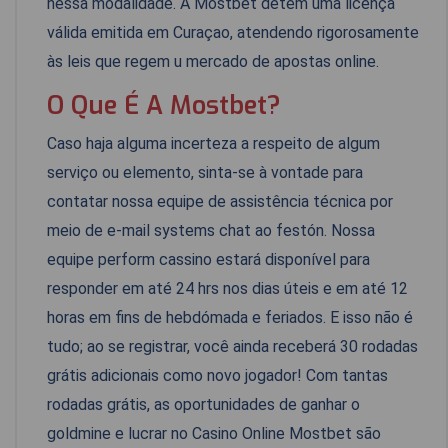
nessa modalidade. A Mostbet detém uma licença
válida emitida em Curaçao, atendendo rigorosamente
às leis que regem u mercado de apostas online.
O Que É A Mostbet?
Caso haja alguma incerteza a respeito de algum
serviço ou elemento, sinta-se à vontade para
contatar nossa equipe de assistência técnica por
meio de e-mail systems chat ao festón. Nossa
equipe perform cassino estará disponível para
responder em até 24 hrs nos dias úteis e em até 12
horas em fins de hebdómada e feriados. E isso não é
tudo; ao se registrar, você ainda receberá 30 rodadas
grátis adicionais como novo jogador! Com tantas
rodadas grátis, as oportunidades de ganhar o
goldmine e lucrar no Casino Online Mostbet são