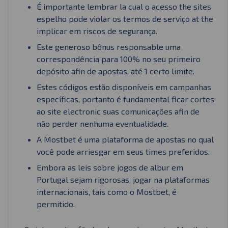
É importante lembrar la cual o acesso the sites
espelho pode violar os termos de serviço at the
implicar em riscos de segurança.
Este generoso bônus responsable uma
correspondência para 100% no seu primeiro
depósito afin de apostas, até 1 certo limite.
Estes códigos estão disponíveis em campanhas
específicas, portanto é fundamental ficar cortes
ao site electronic suas comunicações afin de
não perder nenhuma eventualidade.
A Mostbet é uma plataforma de apostas no qual
você pode arriesgar em seus times preferidos.
Embora as leis sobre jogos de albur em
Portugal sejam rigorosas, jogar na plataformas
internacionais, tais como o Mostbet, é
permitido.