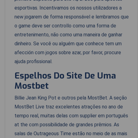
esportivas. Incentivamos os nossos utilizadores a
new jogarem de forma responsável e lembramos que
o game deve ser controllo como uma forma de
entretenimento, não como uma maneira de ganhar
dinheiro. Se você ou alguém que conhece tem um
afección com jogos sobre azar, por favor, procure
ajuda profissional.
Espelhos Do Site De Uma
Mostbet
Billie Jean King Pot e outros pela MostBet. A seção
MostBet Live traz excelentes atrações no ano de
tempo real, muitas delas com supplier em português
at the com possibilidade de grandes prêmios. As
salas de Outrageous Time estão no meio de as mais