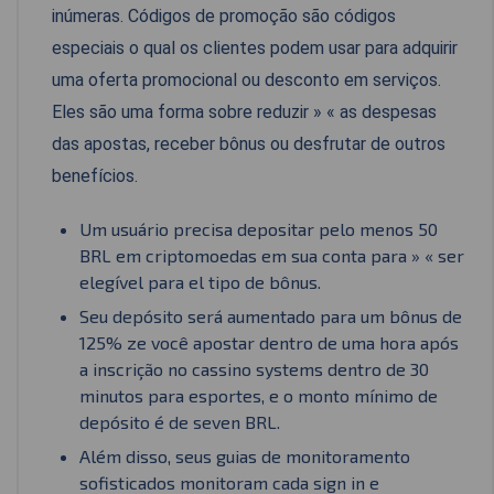
inúmeras. Códigos de promoção são códigos
especiais o qual os clientes podem usar para adquirir
uma oferta promocional ou desconto em serviços.
Eles são uma forma sobre reduzir » « as despesas
das apostas, receber bônus ou desfrutar de outros
benefícios.
Um usuário precisa depositar pelo menos 50
BRL em criptomoedas em sua conta para » « ser
elegível para el tipo de bônus.
Seu depósito será aumentado para um bônus de
125% ze você apostar dentro de uma hora após
a inscrição no cassino systems dentro de 30
minutos para esportes, e o monto mínimo de
depósito é de seven BRL.
Além disso, seus guias de monitoramento
sofisticados monitoram cada sign in e