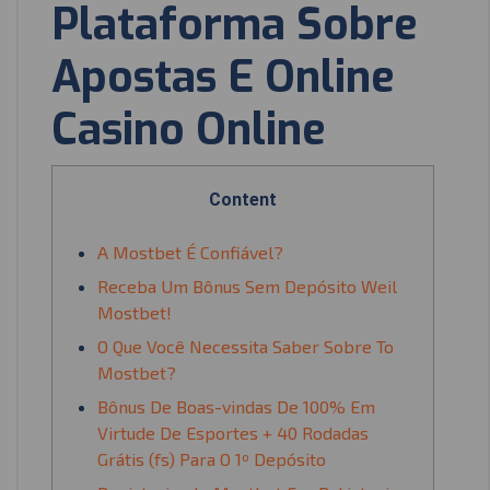
Plataforma Sobre
Apostas E Online
Casino Online
Content
A Mostbet É Confiável?
Receba Um Bônus Sem Depósito Weil
Mostbet!
O Que Você Necessita Saber Sobre To
Mostbet?
Bônus De Boas-vindas De 100% Em
Virtude De Esportes + 40 Rodadas
Grátis (fs) Para O 1º Depósito