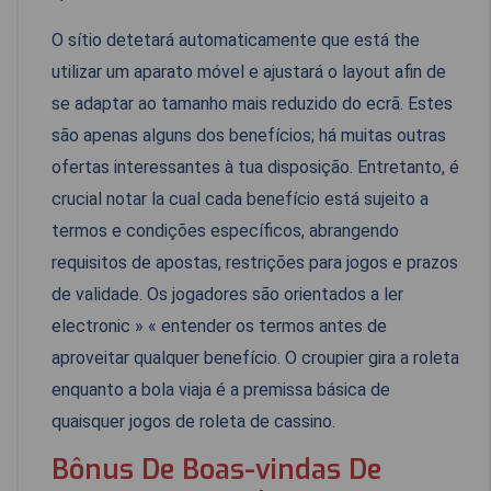
O sítio detetará automaticamente que está the
utilizar um aparato móvel e ajustará o layout afin de
se adaptar ao tamanho mais reduzido do ecrã. Estes
são apenas alguns dos benefícios; há muitas outras
ofertas interessantes à tua disposição. Entretanto, é
crucial notar la cual cada benefício está sujeito a
termos e condições específicos, abrangendo
requisitos de apostas, restrições para jogos e prazos
de validade. Os jogadores são orientados a ler
electronic » « entender os termos antes de
aproveitar qualquer benefício. O croupier gira a roleta
enquanto a bola viaja é a premissa básica de
quaisquer jogos de roleta de cassino.
Bônus De Boas-vindas De