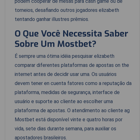
podem cooperar de mesas para cash game ou de
torneios, desafiando outros jogadores elizabeth
tentando ganhar illustres prêmios.
O Que Você Necessita Saber
Sobre Um Mostbet?
É sempre uma ótima idéia pesquisar elizabeth
comparar diferentes plataformas de apostas on the
internet antes de decidir usar uma. Os usuários
devem tener en cuenta fatores como a reputação da
plataforma, medidas de segurança, interface de
usuário e suporte ao cliente ao escolher uma
plataforma de apostas. O atendimento ao cliente ag
Mostbet está disponível vinte e quatro horas por
vida, sete dias durante semana, para auxiliar os
apostadores brasileiros.