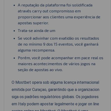
A reputação da plataforma foi solidificada
através carry out compromisso em
proporcionar aos clientes uma experiência de
apostas superior.
Trata-se ainda de um
Se você adivinhar com exatidão os resultados
de no mínimo 9 dos 15 eventos, você ganhará
alguma recompensa.
Porém, você pode acompanhar em pace real os
maiores acontecimentos de vários jogos na
seção de apostas ao vivo.
O Mostbet opera sob alguma licença internacional
emitida por Curaçao, garantindo que a organizacion
siga os padrões regulatórios globais. Os jogadores
em Italy podem apostar legalmente e jogar on line