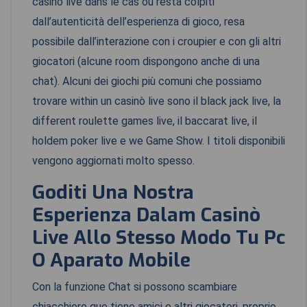
casinò live dans le cas où resta colpiti
dall’autenticità dell’esperienza di gioco, resa
possibile dall’interazione con i croupier e con gli altri
giocatori (alcune room dispongono anche di una
chat). Alcuni dei giochi più comuni che possiamo
trovare within un casinò live sono il black jack live, la
different roulette games live, il baccarat live, il
holdem poker live e we Game Show. I titoli disponibili
vengono aggiornati molto spesso.
Goditi Una Nostra
Esperienza Dalam Casinò
Live Allo Stesso Modo Tu Pc
O Aparato Mobile
Con la funzione Chat si possono scambiare
chiacchiere que tiene amici e altri giocatori, proprio