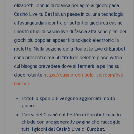
elizabeth i bonus di ricarica per agire ai giochi pada
Casinò Live tu Betfair, un paese in cui una tecnologia
all’avanguardia incontra gli autentici giochi da casinò.
I nostri studi di casinò live di fascia alta sono pieni dei
giochi più popolari appear il blackjack electronic la
roulette. Nella sezione della Roulette Live di Eurobet
sono presenti circa 50 titoli de celebre gioco within
cui bisogna prevedere dove si fermerà la pallina sul
disco rotante
https://casino-con-soldi-veri.com/live-
casino/
.
I titoli disponibili vengono aggiornati molto
pieno.
L’area del Casinò dal festón di Eurobet cuando
chiude con are generally pagina che raccoglie
tutti i giochi del Casinò Live di Eurobet.