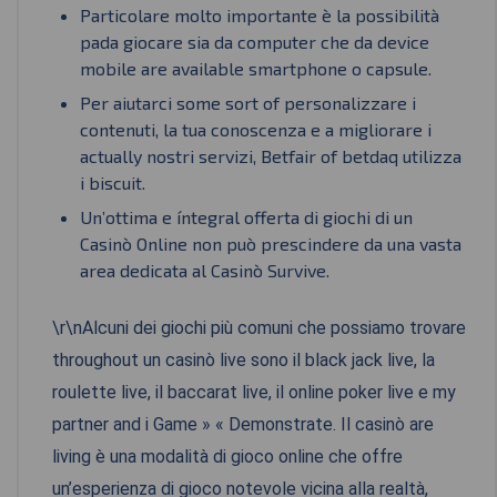
Particolare molto importante è la possibilità
pada giocare sia da computer che da device
mobile are available smartphone o capsule.
Per aiutarci some sort of personalizzare i
contenuti, la tua conoscenza e a migliorare i
actually nostri servizi, Betfair of betdaq utilizza
i biscuit.
Un’ottima e íntegral offerta di giochi di un
Casinò Online non può prescindere da una vasta
area dedicata al Casinò Survive.
\r\nAlcuni dei giochi più comuni che possiamo trovare
throughout un casinò live sono il black jack live, la
roulette live, il baccarat live, il online poker live e my
partner and i Game » « Demonstrate. Il casinò are
living è una modalità di gioco online che offre
un’esperienza di gioco notevole vicina alla realtà,