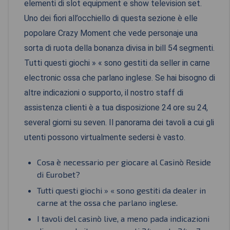
elementi di slot equipment e show television set.
Uno dei fiori all’occhiello di questa sezione è elle
popolare Crazy Moment che vede personaje una
sorta di ruota della bonanza divisa in bill 54 segmenti.
Tutti questi giochi » « sono gestiti da seller in carne
electronic ossa che parlano inglese. Se hai bisogno di
altre indicazioni o supporto, il nostro staff di
assistenza clienti è a tua disposizione 24 ore su 24,
several giorni su seven. Il panorama dei tavoli a cui gli
utenti possono virtualmente sedersi è vasto.
Cosa è necessario per giocare al Casinò Reside
di Eurobet?
Tutti questi giochi » « sono gestiti da dealer in
carne at the ossa che parlano inglese.
I tavoli del casinò live, a meno pada indicazioni