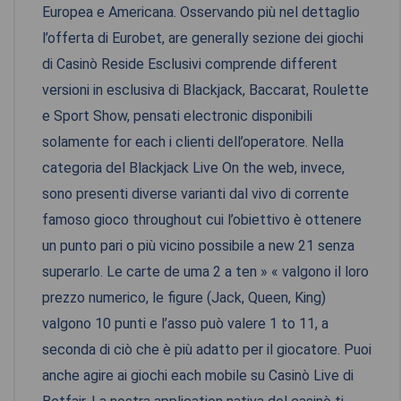
Europea e Americana. Osservando più nel dettaglio
l’offerta di Eurobet, are generally sezione dei giochi
di Casinò Reside Esclusivi comprende different
versioni in esclusiva di Blackjack, Baccarat, Roulette
e Sport Show, pensati electronic disponibili
solamente for each i clienti dell’operatore. Nella
categoria del Blackjack Live On the web, invece,
sono presenti diverse varianti dal vivo di corrente
famoso gioco throughout cui l’obiettivo è ottenere
un punto pari o più vicino possibile a new 21 senza
superarlo. Le carte de uma 2 a ten » « valgono il loro
prezzo numerico, le figure (Jack, Queen, King)
valgono 10 punti e l’asso può valere 1 to 11, a
seconda di ciò che è più adatto per il giocatore. Puoi
anche agire ai giochi each mobile su Casinò Live di