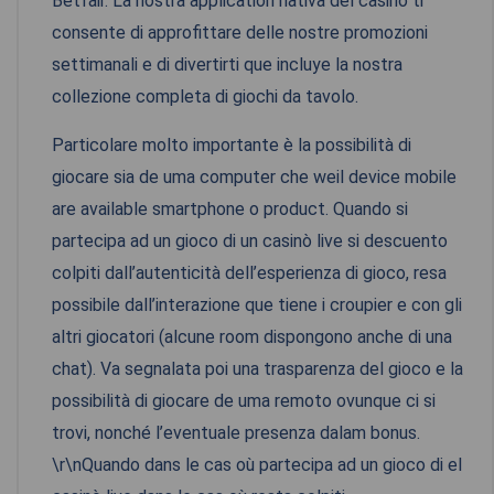
Betfair. La nostra application nativa del casinò ti
consente di approfittare delle nostre promozioni
settimanali e di divertirti que incluye la nostra
collezione completa di giochi da tavolo.
Particolare molto importante è la possibilità di
giocare sia de uma computer che weil device mobile
are available smartphone o product. Quando si
partecipa ad un gioco di un casinò live si descuento
colpiti dall’autenticità dell’esperienza di gioco, resa
possibile dall’interazione que tiene i croupier e con gli
altri giocatori (alcune room dispongono anche di una
chat). Va segnalata poi una trasparenza del gioco e la
possibilità di giocare de uma remoto ovunque ci si
trovi, nonché l’eventuale presenza dalam bonus.
\r\nQuando dans le cas où partecipa ad un gioco di el