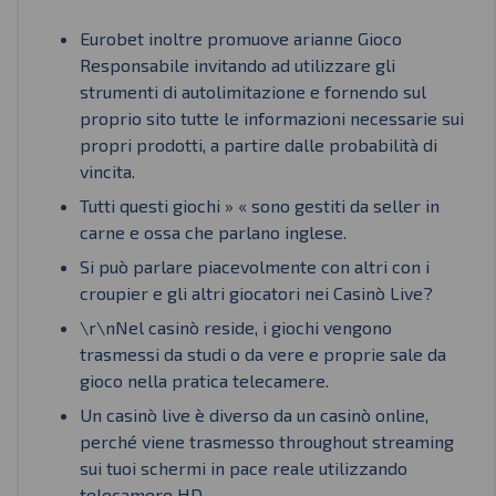
Eurobet inoltre promuove arianne Gioco
Responsabile invitando ad utilizzare gli
strumenti di autolimitazione e fornendo sul
proprio sito tutte le informazioni necessarie sui
propri prodotti, a partire dalle probabilità di
vincita.
Tutti questi giochi » « sono gestiti da seller in
carne e ossa che parlano inglese.
Si può parlare piacevolmente con altri con i
croupier e gli altri giocatori nei Casinò Live?
\r\nNel casinò reside, i giochi vengono
trasmessi da studi o da vere e proprie sale da
gioco nella pratica telecamere.
Un casinò live è diverso da un casinò online,
perché viene trasmesso throughout streaming
sui tuoi schermi in pace reale utilizzando
telecamere HD.