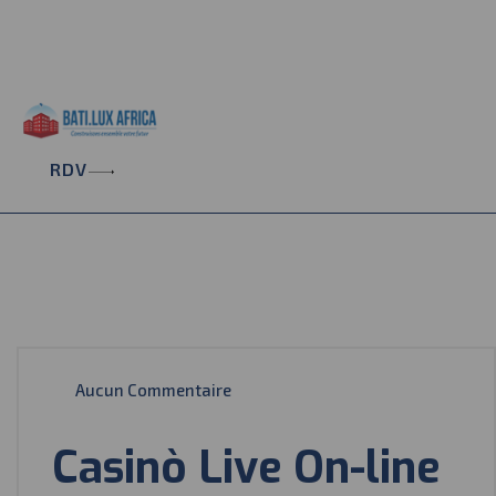
+221 33 865 38 34
contact@batiluxafrica.com
Résidence Aquarelle 6ème Etage, Rue 29 - Point E
RDV
Aucun Commentaire
Casinò Live On-line