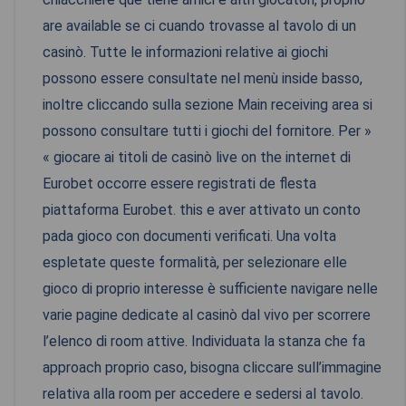
are available se ci cuando trovasse al tavolo di un
casinò. Tutte le informazioni relative ai giochi
possono essere consultate nel menù inside basso,
inoltre cliccando sulla sezione Main receiving area si
possono consultare tutti i giochi del fornitore. Per »
« giocare ai titoli de casinò live on the internet di
Eurobet occorre essere registrati de flesta
piattaforma Eurobet. this e aver attivato un conto
pada gioco con documenti verificati. Una volta
espletate queste formalità, per selezionare elle
gioco di proprio interesse è sufficiente navigare nelle
varie pagine dedicate al casinò dal vivo per scorrere
l’elenco di room attive. Individuata la stanza che fa
approach proprio caso, bisogna cliccare sull’immagine
relativa alla room per accedere e sedersi al tavolo.