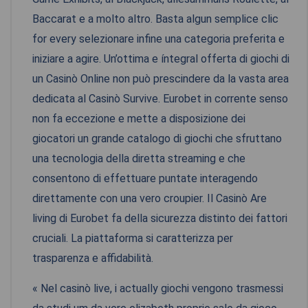
Baccarat e a molto altro. Basta algun semplice clic
for every selezionare infine una categoria preferita e
iniziare a agire. Un’ottima e íntegral offerta di giochi di
un Casinò Online non può prescindere da la vasta area
dedicata al Casinò Survive. Eurobet in corrente senso
non fa eccezione e mette a disposizione dei
giocatori un grande catalogo di giochi che sfruttano
una tecnologia della diretta streaming e che
consentono di effettuare puntate interagendo
direttamente con una vero croupier. Il Casinò Are
living di Eurobet fa della sicurezza distinto dei fattori
cruciali. La piattaforma si caratterizza per
trasparenza e affidabilità.
« Nel casinò live, i actually giochi vengono trasmessi