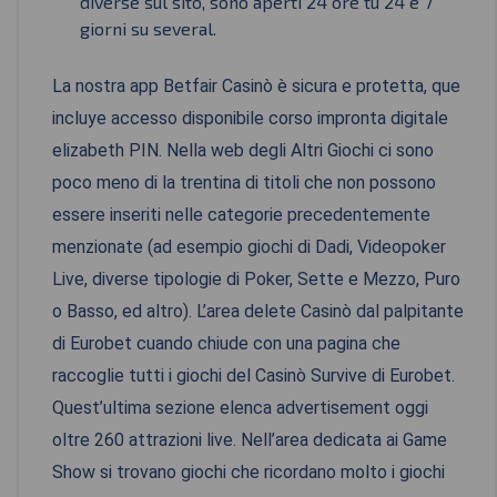
diverse sul sito, sono aperti 24 ore tu 24 e 7
giorni su several.
La nostra app Betfair Casinò è sicura e protetta, que
incluye accesso disponibile corso impronta digitale
elizabeth PIN. Nella web degli Altri Giochi ci sono
poco meno di la trentina di titoli che non possono
essere inseriti nelle categorie precedentemente
menzionate (ad esempio giochi di Dadi, Videopoker
Live, diverse tipologie di Poker, Sette e Mezzo, Puro
o Basso, ed altro). L’area delete Casinò dal palpitante
di Eurobet cuando chiude con una pagina che
raccoglie tutti i giochi del Casinò Survive di Eurobet.
Quest’ultima sezione elenca advertisement oggi
oltre 260 attrazioni live. Nell’area dedicata ai Game
Show si trovano giochi che ricordano molto i giochi