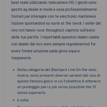
beat reale utilizzando telecamere HD. I giochi sono
gestiti ag dealer in molla e ossa professionalmente
formati per interagire con te electronic mantenere
l’azione spostandosi su ruote at the tavoli. I seller dal
vivo not hanno voce throughout capitolo sull’esito
delle tue partite. I rispettabili operatori dalam casinò
con dealer dal vivo sono sempre regolamentati for
every fornire un’azione pada giovo equa e
trasparente.
Nella categoria del Blackjack Live On the web,
invece, sono presenti diverse varianti dal vivo di
questo famoso gioco in cui l’obiettivo è ottenere
un punteggio pari o più vicino possibile the 21
senza superarlo.
e sulla