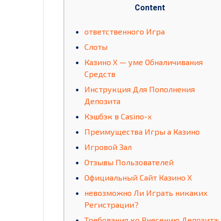
Content
ответственного Игра
Слоты
Казино Х — уме Обналичивания
Средств
Инструкция Для Пополнения
Депозита
Кэшбэк в Casino-x
Преимущества Игры а Казино
Игровой Зал
Отзывы Пользователей
Официальный Сайт Казино Х
невозможно Ли Играть никаких
Регистрации?
Требования ко Внесению Депозита: