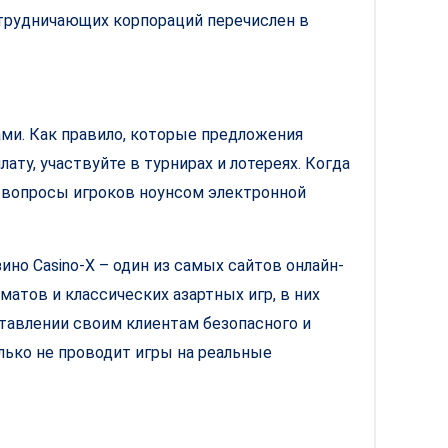
отрудничающих корпораций перечислен в
ами. Как правило, которые предложения
ату, участвуйте в турнирах и лотереях. Когда
в вопросы игроков ноунсом электронной
зино Casino-X – один из самых сайтов онлайн-
атов и классических азартных игр, в них
ставлении своим клиентам безопасного и
лько не проводит игры на реальные