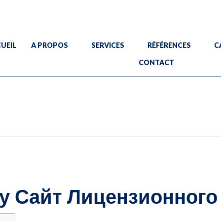
rica.com
int E
UEIL
A PROPOS
SERVICES
RÉFÉRENCES
C
CONTACT
 Сайт Лицензионного