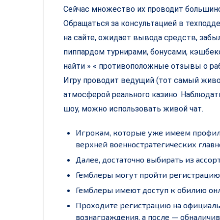
Сейчас множество их проводит большинст
Обращаться за консультацией в техподде
на сайте, ожидает вывода средств, забы
пиппардом турнирами, бонусами, кэшбек
найти » « противоположные отзывы о раб
Игру проводит ведущий (тот самый живо
атмосферой реального казино. Наблюдат
шоу, можно использовать живой чат.
Игрокам, которые уже имеем профиль 
верхней военностратегических главно
Далее, достаточно выбирать из ассор
Гемблеры могут пройти регистрацию
Гемблеры имеют доступ к обилию онл
Проходите регистрацию на официально
вознаграждения, а после — обналич