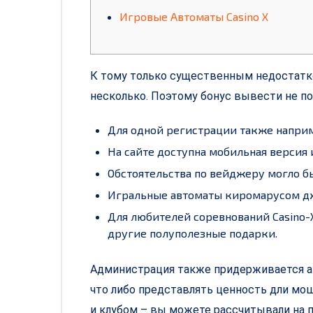
Игровые Автоматы Casino X
К тому только существенным недостатко
несколько. Поэтому бонус вывести не по
Для одной регистрации также напри
На сайте доступна мобильная версия и
Обстоятельства по вейджеру могло б
Игральные автоматы киромарусом дже
Для любителей соревнований Casino-
другие полуполезные подарки.
Администрация также придерживается ант
что либо представлять ценность дли м
и клубом – вы можете рассчитывали на 