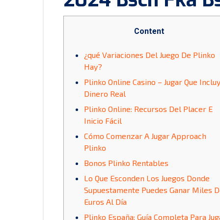
Content
¿qué Variaciones Del Juego De Plinko
Hay?
Plinko Online Casino – Jugar Que Inclu
Dinero Real
Plinko Online: Recursos Del Placer E
Inicio Fácil
Cómo Comenzar A Jugar Approach
Plinko
Bonos Plinko Rentables
Lo Que Esconden Los Juegos Donde
Supuestamente Puedes Ganar Miles D
Euros Al Día
Plinko España: Guía Completa Para Jug