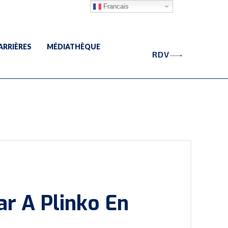
Francais
ARRIÈRES
MÉDIATHÈQUE
RDV
r A Plinko En