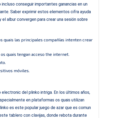
 to incluso conseguir importantes ganancias en un
stante. Saber exprimir estos elementos cifra ayuda
y el albur convergen para crear una sesión sobre
s quais las principales compañías intenten crear
os quais tengan acceso the internet.
pto.
sitivos móviles.
electronic del plinko intriga. En los últimos años,
especialmente en plataformas os quais utilizan
 Plinko es este popular juego de azar que es comun
este tablero con clavijas, donde rebota durante