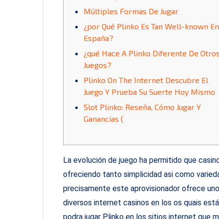
Múltiples Formas De Jugar
¿por Qué Plinko Es Tan Well-known En
España?
¿qué Hace A Plinko Diferente De Otro
Juegos?
Plinko On The Internet Descubre El
Juego Y Prueba Su Suerte Hoy Mismo
Slot Plinko: Reseña, Cómo Jugar Y
Ganancias (
La evolución de juego ha permitido que casino
ofreciendo tanto simplicidad asi como varied
precisamente este aprovisionador ofrece unos
diversos internet casinos en los os quais es
podra jugar Plinko en los sitios internet que 