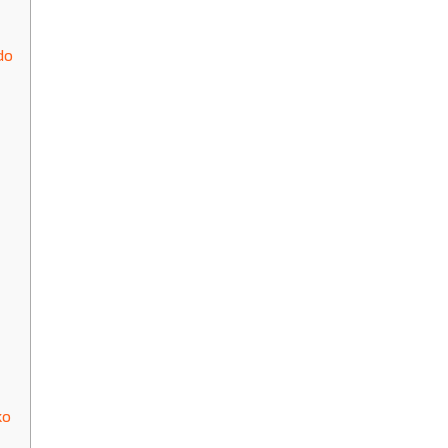
do
ko