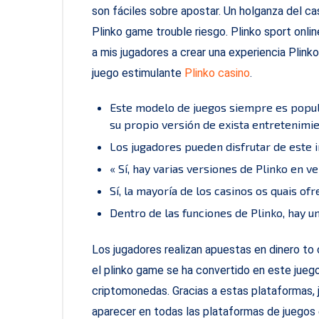
son fáciles sobre apostar. Un holganza del cas
Plinko game trouble riesgo. Plinko sport onli
a mis jugadores a crear una experiencia Plink
juego estimulante
Plinko casino
.
Este modelo de juegos siempre es popula
su propio versión de exista entretenimie
Los jugadores pueden disfrutar de este i
« Sí, hay varias versiones de Plinko en v
Sí, la mayoría de los casinos os quais o
Dentro de las funciones de Plinko, hay una
Los jugadores realizan apuestas en dinero to c
el plinko game se ha convertido en este juego
criptomonedas. Gracias a estas plataformas, j
aparecer en todas las plataformas de juegos e