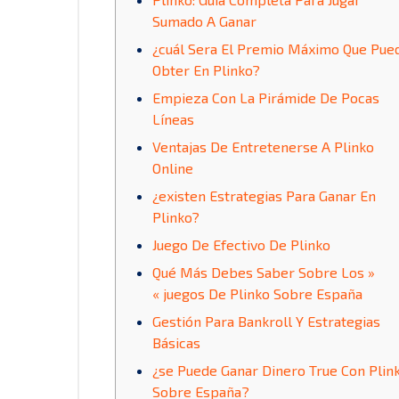
Sumado A Ganar
¿cuál Sera El Premio Máximo Que Pue
Obter En Plinko?
Empieza Con La Pirámide De Pocas
Líneas
Ventajas De Entretenerse A Plinko
Online
¿existen Estrategias Para Ganar En
Plinko?
Juego De Efectivo De Plinko
Qué Más Debes Saber Sobre Los »
« juegos De Plinko Sobre España
Gestión Para Bankroll Y Estrategias
Básicas
¿se Puede Ganar Dinero True Con Plin
Sobre España?