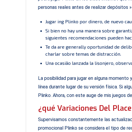
personas reales antes de realizar depósitos » 
Jugar ing Plinko por dinero, de nuevo ca
Si bien no hay una manera sobre garantiz
siguientes recomendaciones pueden hacer
Te da are generally oportunidad de delib
charlar sobre temas de distracción.
Una ocasião lanzada la lisonjero, observ
La posibilidad para jugar en alguna momento y
línea durante lugar de su versión física. Si 
Plinko. Ahora, con este auge de mis juegos de
¿qué Variaciones Del Place
Supervisamos constantemente las actualizaci
promocional Plinko se considera el tipo de r