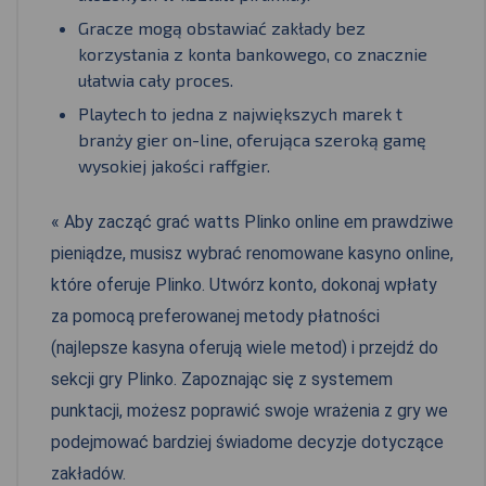
Gracze mogą obstawiać zakłady bez
korzystania z konta bankowego, co znacznie
ułatwia cały proces.
Playtech to jedna z największych marek t
branży gier on-line, oferująca szeroką gamę
wysokiej jakości raffgier.
« Aby zacząć grać watts Plinko online em prawdziwe
pieniądze, musisz wybrać renomowane kasyno online,
które oferuje Plinko. Utwórz konto, dokonaj wpłaty
za pomocą preferowanej metody płatności
(najlepsze kasyna oferują wiele metod) i przejdź do
sekcji gry Plinko. Zapoznając się z systemem
punktacji, możesz poprawić swoje wrażenia z gry we
podejmować bardziej świadome decyzje dotyczące
zakładów.