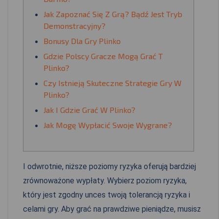
Jak Zapoznać Się Z Grą? Bądź Jest Tryb
Demonstracyjny?
Bonusy Dla Gry Plinko
Gdzie Polscy Gracze Mogą Grać T
Plinko?
Czy Istnieją Skuteczne Strategie Gry W
Plinko?
Jak I Gdzie Grać W Plinko?
Jak Mogę Wypłacić Swoje Wygrane?
I odwrotnie, niższe poziomy ryzyka oferują bardziej
zrównoważone wypłaty. Wybierz poziom ryzyka,
który jest zgodny unces twoją tolerancją ryzyka i
celami gry. Aby grać na prawdziwe pieniądze, musisz