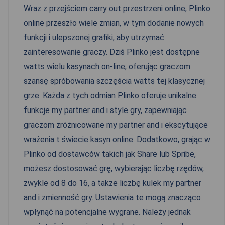
Wraz z przejściem carry out przestrzeni online, Plinko
online przeszło wiele zmian, w tym dodanie nowych
funkcji i ulepszonej grafiki, aby utrzymać
zainteresowanie graczy. Dziś Plinko jest dostępne
watts wielu kasynach on-line, oferując graczom
szansę spróbowania szczęścia watts tej klasycznej
grze. Każda z tych odmian Plinko oferuje unikalne
funkcje my partner and i style gry, zapewniając
graczom zróżnicowane my partner and i ekscytujące
wrażenia t świecie kasyn online. Dodatkowo, grając w
Plinko od dostawców takich jak Share lub Spribe,
możesz dostosować grę, wybierając liczbę rzędów,
zwykle od 8 do 16, a także liczbę kulek my partner
and i zmienność gry. Ustawienia te mogą znacząco
wpłynąć na potencjalne wygrane. Należy jednak