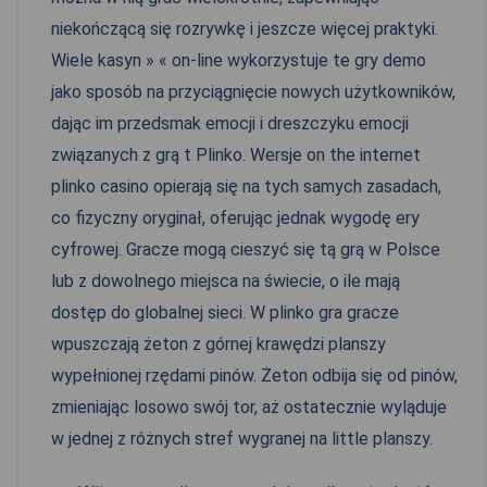
niekończącą się rozrywkę i jeszcze więcej praktyki.
Wiele kasyn » « on-line wykorzystuje te gry demo
jako sposób na przyciągnięcie nowych użytkowników,
dając im przedsmak emocji i dreszczyku emocji
związanych z grą t Plinko. Wersje on the internet
plinko casino opierają się na tych samych zasadach,
co fizyczny oryginał, oferując jednak wygodę ery
cyfrowej. Gracze mogą cieszyć się tą grą w Polsce
lub z dowolnego miejsca na świecie, o ile mają
dostęp do globalnej sieci. W plinko gra gracze
wpuszczają żeton z górnej krawędzi planszy
wypełnionej rzędami pinów. Żeton odbija się od pinów,
zmieniając losowo swój tor, aż ostatecznie wyląduje
w jednej z różnych stref wygranej na little planszy.