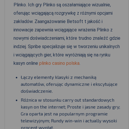
Plinko. Ich gry Plinko są oszałamiające wizualnie,
oferując wciągającą rozgrywkę z różnymi opcjami
zakładów. Zaangażowanie Betsoft t jakość i
innowacje zapewnia wciągające wrażenia Plinko z
nowymi doświadczeniami, które trudno znaleźć gdzie
indziej. Spribe specjalizuje się w tworzeniu unikalnych
i wciągających gier, które wyróżniają się na rynku
kasyn online
plinko casino polska
.
Łączy elementy klasyki z mechaniką
automatów, oferując dynamiczne i ekscytujące
doświadczenie.
Różnica w stosunku carry out standardowych
kasyn on the internet; Proste i jasne zasady gry;
Gra oparta jest na popularnym programie
telewizyjnym; Rundy win-win i actually wysoki
procent wypłat.