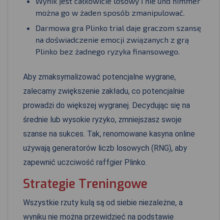
Wynik jest całkowicie losowy i nie und nimmer
można go w żaden sposób zmanipulować.
Darmowa gra Plinko trial daje graczom szansę
na doświadczenie emocji związanych z grą
Plinko bez żadnego ryzyka finansowego.
Aby zmaksymalizować potencjalne wygrane,
zalecamy zwiększenie zakładu, co potencjalnie
prowadzi do większej wygranej. Decydując się na
średnie lub wysokie ryzyko, zmniejszasz swoje
szanse na sukces. Tak, renomowane kasyna online
używają generatorów liczb losowych (RNG), aby
zapewnić uczciwość raffgier Plinko.
Strategie Treningowe
Wszystkie rzuty kulą są od siebie niezależne, a
wyniku nie można przewidzieć na podstawie