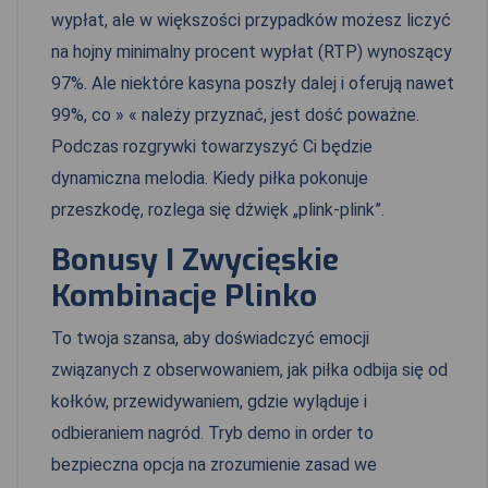
wypłat, ale w większości przypadków możesz liczyć
na hojny minimalny procent wypłat (RTP) wynoszący
97%. Ale niektóre kasyna poszły dalej i oferują nawet
99%, co » « należy przyznać, jest dość poważne.
Podczas rozgrywki towarzyszyć Ci będzie
dynamiczna melodia. Kiedy piłka pokonuje
przeszkodę, rozlega się dźwięk „plink-plink”.
Bonusy I Zwycięskie
Kombinacje Plinko
To twoja szansa, aby doświadczyć emocji
związanych z obserwowaniem, jak piłka odbija się od
kołków, przewidywaniem, gdzie wyląduje i
odbieraniem nagród. Tryb demo in order to
bezpieczna opcja na zrozumienie zasad we