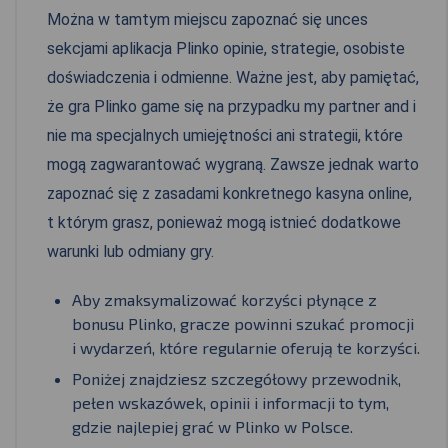
Można w tamtym miejscu zapoznać się unces
sekcjami aplikacja Plinko opinie, strategie, osobiste
doświadczenia i odmienne. Ważne jest, aby pamiętać,
że gra Plinko game się na przypadku my partner and i
nie ma specjalnych umiejętności ani strategii, które
mogą zagwarantować wygraną. Zawsze jednak warto
zapoznać się z zasadami konkretnego kasyna online,
t którym grasz, ponieważ mogą istnieć dodatkowe
warunki lub odmiany gry.
Aby zmaksymalizować korzyści płynące z
bonusu Plinko, gracze powinni szukać promocji
i wydarzeń, które regularnie oferują te korzyści.
Poniżej znajdziesz szczegółowy przewodnik,
pełen wskazówek, opinii i informacji to tym,
gdzie najlepiej grać w Plinko w Polsce.