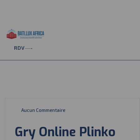
+221 33 865 38 34
contact@batiluxafrica.com
Résidence Aquarelle 6ème Etage, Rue 29 - Point E
RDV
Aucun Commentaire
Gry Online Plinko