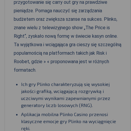
przygotowanie się carry out gry na prawdziwe
pieniądze. Pomaga nauczyć się zarządzania
budżetem oraz zwiększa szanse na sukces. Plinko,
znane wielu z telewizyjnego show „The Price is
Right“, zyskało nową formę w świecie kasyn online.
Ta wyjątkowa i wciągająca gra cieszy się szczególną
popularnością na platformach takich jak Risk i
Roobet, gdzie » « proponowana jest w różnych
formatach.
Ich gry Plinko charakteryzują się wysokiej
jakości grafiką, wciągającą rozgrywką i
uczciwymi wynikami zapewnianymi przez
generatory liczb losowych (RNG).
Aplikacja mobilna Plinko Casino przenosi
klasyczne emocje gry Plinko na wyciągnięcie
ręki.