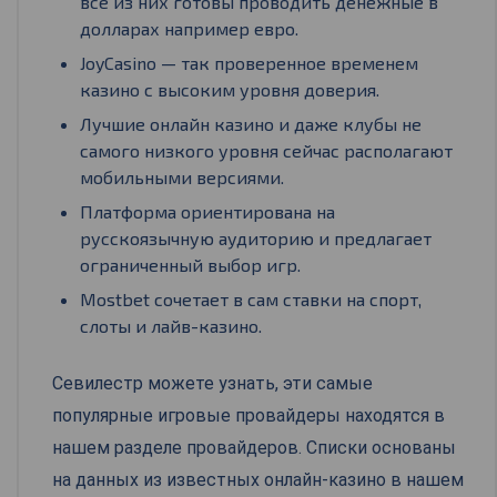
все из них готовы проводить денежные в
долларах например евро.
JoyCasino — так проверенное временем
казино с высоким уровня доверия.
Лучшие онлайн казино и даже клубы не
самого низкого уровня сейчас располагают
мобильными версиями.
Платформа ориентирована на
русскоязычную аудиторию и предлагает
ограниченный выбор игр.
Mostbet сочетает в сам ставки на спорт,
слоты и лайв-казино.
Севилестр можете узнать, эти самые
популярные игровые провайдеры находятся в
нашем разделе провайдеров. Списки основаны
на данных из известных онлайн-казино в нашем