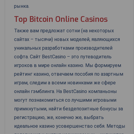
рынка.
Top Bitcoin Online Casinos
Также вам предложат сотни (на некоторых
сайтах – тысячи) новых моделей, являющихся
уникальных разработками производителей
софта. Сайт BestCasino – это путеводитель
игроков в мире онлайн казино. Мы формируем
рейтинг казино, отвечаем пособия по азартным
играм, следим а всеми новинками же сфере
онлайн гэмблинга. На BestCasino компаньоны
могут познакомиться со лучшими игровыми
примкнутыми, найти бездепозитные бонусы за
регистрацию, же, конечно же, выбрать
идеальное казино усовершенство себя. Методы