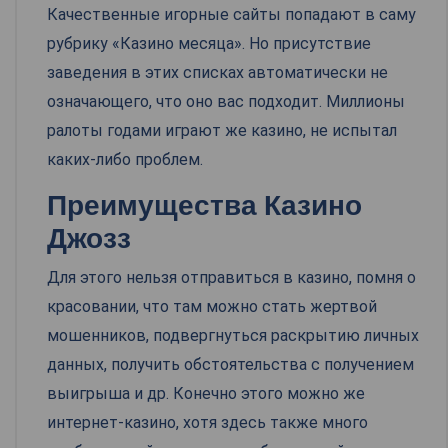
Качественные игорные сайты попадают в саму
рубрику «Казино месяца». Но присутствие
заведения в этих списках автоматически не
означающего, что оно вас подходит. Миллионы
ралоты годами играют же казино, не испытал
каких-либо проблем.
Преимущества Казино
Джозз
Для этого нельзя отправиться в казино, помня о
красовании, что там можно стать жертвой
мошенников, подвергнуться раскрытию личных
данных, получить обстоятельства с получением
выигрыша и др. Конечно этого можно же
интернет-казино, хотя здесь также много