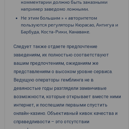
комментарии должно быть заказными
например заведомо ложными.
Не этим большим » « авторитетом
пользуются регуляторы Кюрасао, Антигуа и
Барбуда, Коста-Рики, Канаваке.
Следует также отдаете предпочтение
заведениям, их полностью соответствуют
вашим предпочтениям, ожиданиям же
представлениям о высоком уровне сервиса.
Ведущую операторы гемблинга не в
девяностые годы разглядели заманчивые
возможности, которые открывает вместе ними
интернет, и поспешили первыми спустить
онлайн-казино. Объективный кивок качества и
справедливости – это отсутствии