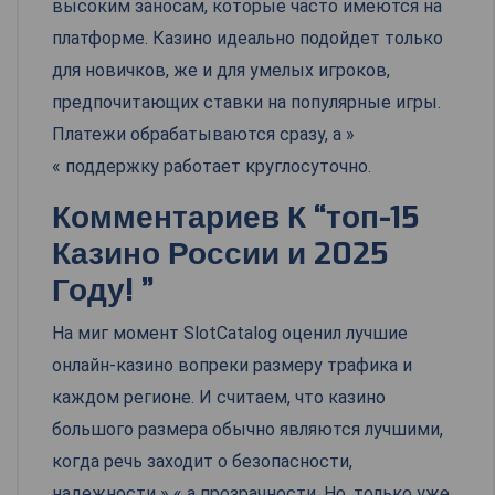
высоким заносам, которые часто имеются на
платформе. Казино идеально подойдет только
для новичков, же и для умелых игроков,
предпочитающих ставки на популярные игры.
Платежи обрабатываются сразу, а »
« поддержку работает круглосуточно.
Комментариев К “топ-15
Казино России и 2025
Году! ”
На миг момент SlotCatalog оценил лучшие
онлайн-казино вопреки размеру трафика и
каждом регионе. И считаем, что казино
большого размера обычно являются лучшими,
когда речь заходит о безопасности,
надежности » « а прозрачности. Но, только уже