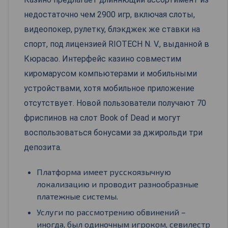
недостаточно чем 2900 игр, включая слоты,
видеопокер, рулетку, блэкджек же ставки на
спорт, под лицензией RIOTECH N. V., выданной в
Кюрасао. Интерфейс казино совместим
киромарусом компьютерами и мобильными
устройствами, хотя мобильное приложение
отсутствует. Новой пользователи получают 70
фриспинов на слот Book of Dead и могут
воспользоваться бонусами за джирольди три
депозита.
Платформа имеет русскоязычную
локализацию и проводит разнообразные
платежные системы.
Услуги по рассмотрению обвинений –
иногда, был одиночным игроком, севилестр