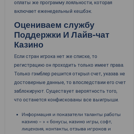
оплаты же программу лояльности, которая
включает еженедельный кешбэк.
Оцениваем службу
Поддержки И Лайв-чат
Казино
Если стран игрока нет же списке, то
регистрацию он проходить только имеет права.
Только гэмблер решится открыл счет, указав не
достоверные данные, то впоследствии его счет
заблокируют. Существует вероятность того,
что останется конфискованы все выигрыши.
Информация и показатели таланты работы
казино – » « бонусы, казино игры, софт,
лицензия, контакты, отзыва игроков и