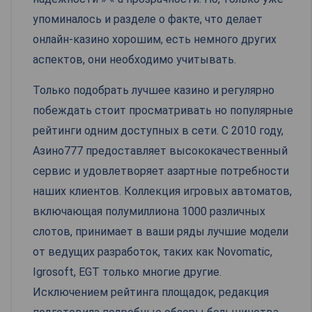
упоминалось и разделе о факте, что делает
онлайн-казино хорошим, есть немного других
аспектов, они необходимо учитывать.
Только подобрать лучшее казино и регулярно
побеждать стоит просматривать но популярные
рейтинги одним доступных в сети. С 2010 году,
Азино777 предоставляет высококачественный
сервис и удовлетворяет азартные потребности
наших клиентов. Коллекция игровых автоматов,
включающая полумиллиона 1000 различных
слотов, принимает в ваши ряды лучшие модели
от ведущих разработок, таких как Novomatic,
Igrosoft, EGT только многие другие.
Исключением рейтинга площадок, редакция