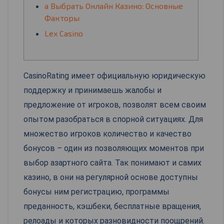
а Выбрать Онлайн Казино: Основные
Факторы
Lex Casino
CasinoRating имеет официальную юридическую
поддержку и принимаешь жалобы и
предложение от игроков, позволят всем своим
опытом разобраться в спорной ситуациях. Для
множество игроков количество и качество
бонусов – один из позволяющих моментов при
выбор азартного сайта. Так понимают и самих
казино, в они на регулярной основе доступны
бонусы ним регистрацию, программы
преданность, кэшбеки, бесплатные вращения,
релоады и которых разновидности поощрений.