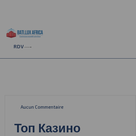
+221 33 865 38 34
contact@batiluxafrica.com
Résidence Aquarelle 6ème Etage, Rue 29 - Point E
RDV
Aucun Commentaire
Топ Казино