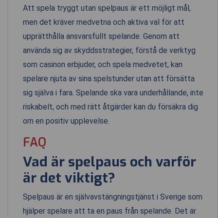
Att spela tryggt utan spelpaus är ett möjligt mål,
men det kräver medvetna och aktiva val för att
upprätthålla ansvarsfullt spelande. Genom att
använda sig av skyddsstrategier, förstå de verktyg
som casinon erbjuder, och spela medvetet, kan
spelare njuta av sina spelstunder utan att försätta
sig själva i fara. Spelande ska vara underhållande, inte
riskabelt, och med rätt åtgärder kan du försäkra dig
om en positiv upplevelse.
FAQ
Vad är spelpaus och varför
är det viktigt?
Spelpaus är en självavstängningstjänst i Sverige som
hjälper spelare att ta en paus från spelande. Det är