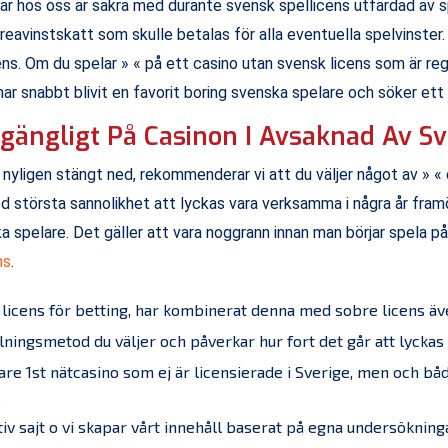
ittar hos oss är säkra med durante svensk spellicens utfärdad av
eavinstskatt som skulle betalas för alla eventuella spelvinster. 
ns. Om du spelar » « på ett casino utan svensk licens som är re
ar snabbt blivit en favorit boring svenska spelare och söker ett
lgängligt På Casinon I Avsaknad Av S
m nyligen stängt ned, rekommenderar vi att du väljer något av » «
största sannolikhet att lyckas vara verksamma i några år framöve
ka spelare. Det gäller att vara noggrann innan man börjar spela på
ns
.
icens för betting, har kombinerat denna med sobre licens äve
lningsmetod du väljer och påverkar hur fort det går att lyckas f
gare 1st nätcasino som ej är licensierade i Sverige, men och b
.
v sajt o vi skapar vårt innehåll baserat på egna undersökninga