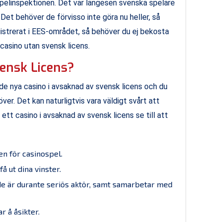
 spelinspektionen. Det var längesen svenska spelare
Det behöver de förvisso inte göra nu heller, så
gistrerat i EES-området, så behöver du ej bekosta
 casino utan svensk licens.
vensk Licens?
 de nya casino i avsaknad av svensk licens och du
r. Det kan naturligtvis vara väldigt svårt att
 ett casino i avsaknad av svensk licens se till att
n för casinospel.
å ut dina vinster.
åde är durante seriös aktör, samt samarbetar med
r å åsikter.