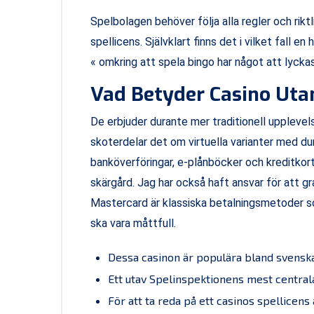
Spelbolagen behöver följa alla regler och riktli
spellicens. Självklart finns det i vilket fall e
« omkring att spela bingo har något att lyckas
Vad Betyder Casino Uta
De erbjuder durante mer traditionell uppleve
skoterdelar det om virtuella varianter med d
banköverföringar, e-plånböcker och kreditkort.
skärgård. Jag har också haft ansvar för att g
Mastercard är klassiska betalningsmetoder s
ska vara måttfull.
Dessa casinon är populära bland svenska
Ett utav Spelinspektionens mest central
För att ta reda på ett casinos spellicens 