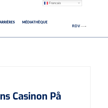
Francais
ARRIÈRES
MÉDIATHÈQUE
RDV
ans Casinon På