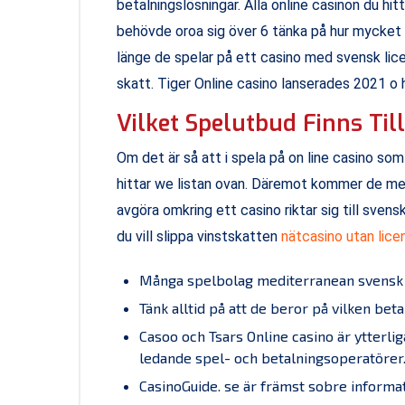
betalningslösningar. Alla online casinon du h
behövde oroa sig över 6 tänka på hur mycket r
länge de spelar på ett casino med svensk lice
skatt. Tiger Online casino lanserades 2021 o h
Vilket Spelutbud Finns Til
Om det är så att i spela på on line casino so
hittar we listan ovan. Däremot kommer de med 
avgöra omkring ett casino riktar sig till svens
du vill slippa vinstskatten
nätcasino utan lice
Många spelbolag mediterranean svensk l
Tänk alltid på att de beror på vilken beta
Casoo och Tsars Online casino är ytterli
ledande spel- och betalningsoperatörer
CasinoGuide. se är främst sobre informati