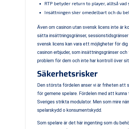
RTP betyder return to player, alltså vad 
Insättningen sker omedelbart och du bek
Även om casinon utan svensk licens inte är ko
sätta insättningsgränser, sessionstidsgränser
svensk licens kan vara ett möjligheter för di
casinon erbjuder, som insättningsgränser och 
problem för dem och inte har kontroll över si
Säkerhetsrisker
Den största fördelen anser vi är friheten att s
för gemene spelare. Fördelen med att kunna ta 
Sveriges strikta modulator. Men som mire nämn
spelarskydd o konsumentskydd.
Som spelare är det här ingenting som du behöv