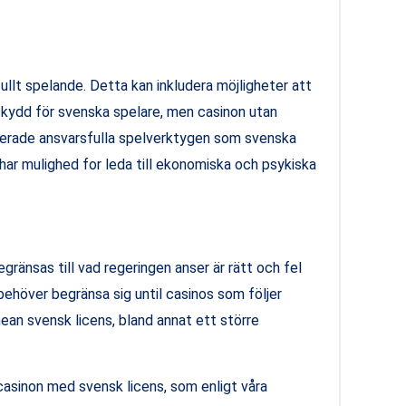
ullt spelande. Detta kan inkludera möjligheter att
 skydd för svenska spelare, men casinon utan
eglerade ansvarsfulla spelverktygen som svenska
 har mulighed for leda till ekonomiska och psykiska
egränsas till vad regeringen anser är rätt och fel
 behöver begränsa sig until casinos som följer
ean svensk licens, bland annat ett större
 casinon med svensk licens, som enligt våra