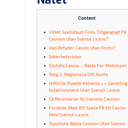
Content
Vilket Spelutbud Finns Tillgängligt På
Casinon Utan Svensk Licens?
Vad Betyder Casino Utan Konto?
Säkerhetsrisker
Skyhills Casino – Bästa För Mobilspel
Steg 2: Registrera Ditt Konto
Hitta De Nyaste Aktuella » « Gambling
Establishment Utan Svensk Licens
Så Recenserar Ni Svenska Casinon
Fördelar Med Att Spela På Ett Casino
Med Svensk Licens
Topplista: Bästa Casinon Utan Svensk