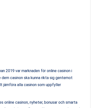
nan 2019 var marknaden för online casinon i
nte dem casinon ska kunna rikta sig gentemot
t jämföra alla casinon som uppfyller
es online casinon, nyheter, bonusar och smarta