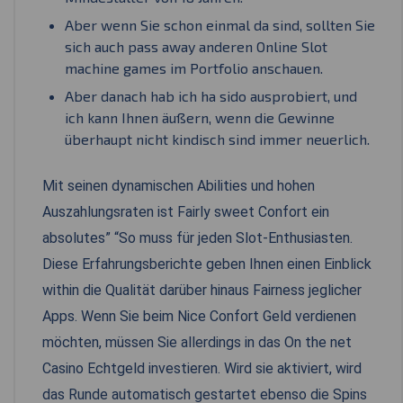
Aber wenn Sie schon einmal da sind, sollten Sie
sich auch pass away anderen Online Slot
machine games im Portfolio anschauen.
Aber danach hab ich ha sido ausprobiert, und
ich kann Ihnen äußern, wenn die Gewinne
überhaupt nicht kindisch sind immer neuerlich.
Mit seinen dynamischen Abilities und hohen
Auszahlungsraten ist Fairly sweet Confort ein
absolutes” “So muss für jeden Slot-Enthusiasten.
Diese Erfahrungsberichte geben Ihnen einen Einblick
within die Qualität darüber hinaus Fairness jeglicher
Apps. Wenn Sie beim Nice Confort Geld verdienen
möchten, müssen Sie allerdings in das On the net
Casino Echtgeld investieren. Wird sie aktiviert, wird
das Runde automatisch gestartet ebenso die Spins