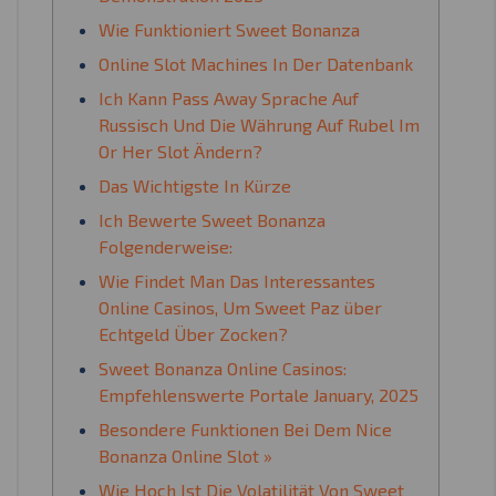
Wie Funktioniert Sweet Bonanza
Online Slot Machines In Der Datenbank
Ich Kann Pass Away Sprache Auf
Russisch Und Die Währung Auf Rubel Im
Or Her Slot Ändern?
Das Wichtigste In Kürze
Ich Bewerte Sweet Bonanza
Folgenderweise:
Wie Findet Man Das Interessantes
Online Casinos, Um Sweet Paz über
Echtgeld Über Zocken?
Sweet Bonanza Online Casinos:
Empfehlenswerte Portale January, 2025
Besondere Funktionen Bei Dem Nice
Bonanza Online Slot »
Wie Hoch Ist Die Volatilität Von Sweet