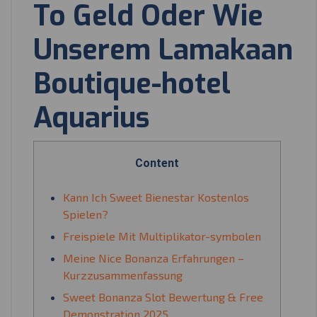
To Geld Oder Wie
Unserem Lamakaan
Boutique-hotel
Aquarius
Content
Kann Ich Sweet Bienestar Kostenlos
Spielen?
Freispiele Mit Multiplikator-symbolen
Meine Nice Bonanza Erfahrungen –
Kurzzusammenfassung
Sweet Bonanza Slot Bewertung & Free
Demonstration 2025