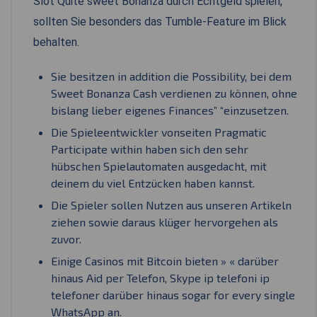
Slot Quite sweet Bonanza durch Echtgeld spielen,
sollten Sie besonders das Tumble-Feature im Blick
behalten.
Sie besitzen in addition die Possibility, bei dem
Sweet Bonanza Cash verdienen zu können, ohne
bislang lieber eigenes Finances” “einzusetzen.
Die Spieleentwickler vonseiten Pragmatic
Participate within haben sich den sehr
hübschen Spielautomaten ausgedacht, mit
deinem du viel Entzücken haben kannst.
Die Spieler sollen Nutzen aus unseren Artikeln
ziehen sowie daraus klüger hervorgehen als
zuvor.
Einige Casinos mit Bitcoin bieten » « darüber
hinaus Aid per Telefon, Skype ip telefoni ip
telefoner darüber hinaus sogar for every single
WhatsApp an.