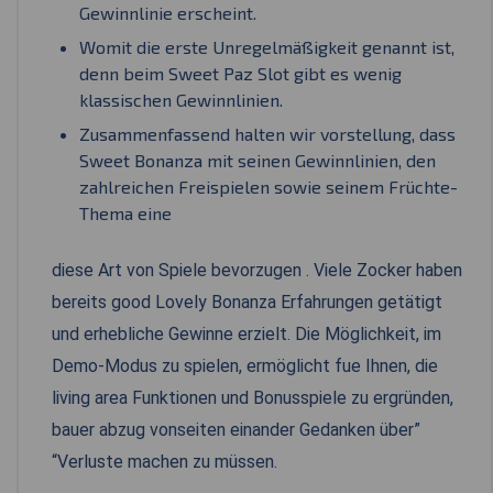
Gewinnlinie erscheint.
Womit die erste Unregelmäßigkeit genannt ist,
denn beim Sweet Paz Slot gibt es wenig
klassischen Gewinnlinien.
Zusammenfassend halten wir vorstellung, dass
Sweet Bonanza mit seinen Gewinnlinien, den
zahlreichen Freispielen sowie seinem Früchte-
Thema eine
diese Art von Spiele bevorzugen . Viele Zocker haben
bereits good Lovely Bonanza Erfahrungen getätigt
und erhebliche Gewinne erzielt. Die Möglichkeit, im
Demo-Modus zu spielen, ermöglicht fue Ihnen, die
living area Funktionen und Bonusspiele zu ergründen,
bauer abzug vonseiten einander Gedanken über”
“Verluste machen zu müssen.