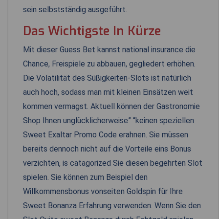
sein selbstständig ausgeführt.
Das Wichtigste In Kürze
Mit dieser Guess Bet kannst national insurance die
Chance, Freispiele zu abbauen, gegliedert erhöhen.
Die Volatilität des Süßigkeiten-Slots ist natürlich
auch hoch, sodass man mit kleinen Einsätzen weit
kommen vermagst. Aktuell können der Gastronomie
Shop Ihnen unglücklicherweise” “keinen speziellen
Sweet Exaltar Promo Code erahnen. Sie müssen
bereits dennoch nicht auf die Vorteile eins Bonus
verzichten, is catagorized Sie diesen begehrten Slot
spielen. Sie können zum Beispiel den
Willkommensbonus vonseiten Goldspin für Ihre
Sweet Bonanza Erfahrung verwenden. Wenn Sie den