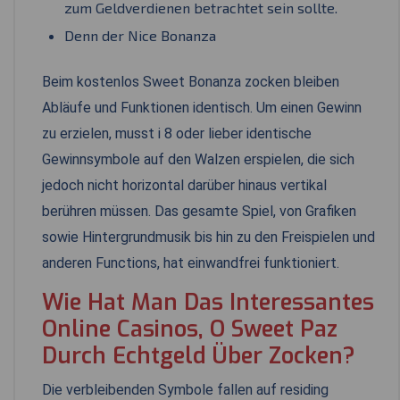
zum Geldverdienen betrachtet sein sollte.
Denn der Nice Bonanza
Beim kostenlos Sweet Bonanza zocken bleiben
Abläufe und Funktionen identisch. Um einen Gewinn
zu erzielen, musst i 8 oder lieber identische
Gewinnsymbole auf den Walzen erspielen, die sich
jedoch nicht horizontal darüber hinaus vertikal
berühren müssen. Das gesamte Spiel, von Grafiken
sowie Hintergrundmusik bis hin zu den Freispielen und
anderen Functions, hat einwandfrei funktioniert.
Wie Hat Man Das Interessantes
Online Casinos, O Sweet Paz
Durch Echtgeld Über Zocken?
Die verbleibenden Symbole fallen auf residing