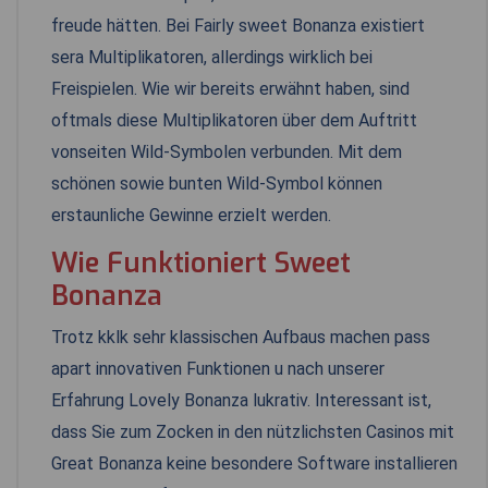
freude hätten. Bei Fairly sweet Bonanza existiert
sera Multiplikatoren, allerdings wirklich bei
Freispielen. Wie wir bereits erwähnt haben, sind
oftmals diese Multiplikatoren über dem Auftritt
vonseiten Wild-Symbolen verbunden. Mit dem
schönen sowie bunten Wild-Symbol können
erstaunliche Gewinne erzielt werden.
Wie Funktioniert Sweet
Bonanza
Trotz kklk sehr klassischen Aufbaus machen pass
apart innovativen Funktionen u nach unserer
Erfahrung Lovely Bonanza lukrativ. Interessant ist,
dass Sie zum Zocken in den nützlichsten Casinos mit
Great Bonanza keine besondere Software installieren