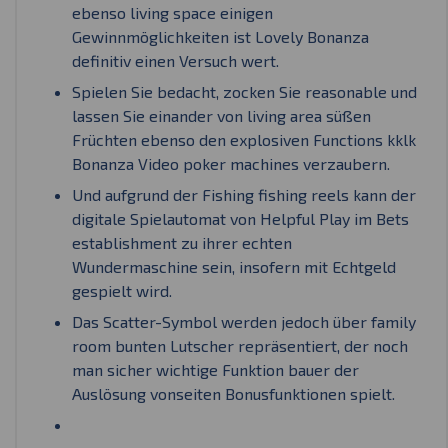
ebenso living space einigen
Gewinnmöglichkeiten ist Lovely Bonanza
definitiv einen Versuch wert.
Spielen Sie bedacht, zocken Sie reasonable und
lassen Sie einander von living area süßen
Früchten ebenso den explosiven Functions kklk
Bonanza Video poker machines verzaubern.
Und aufgrund der Fishing fishing reels kann der
digitale Spielautomat von Helpful Play im Bets
establishment zu ihrer echten
Wundermaschine sein, insofern mit Echtgeld
gespielt wird.
Das Scatter-Symbol werden jedoch über family
room bunten Lutscher repräsentiert, der noch
man sicher wichtige Funktion bauer der
Auslösung vonseiten Bonusfunktionen spielt.