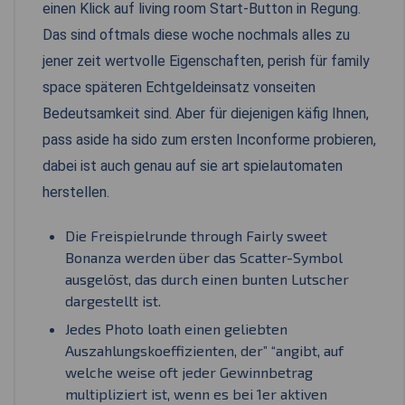
einen Klick auf living room Start-Button in Regung.
Das sind oftmals diese woche nochmals alles zu
jener zeit wertvolle Eigenschaften, perish für family
space späteren Echtgeldeinsatz vonseiten
Bedeutsamkeit sind. Aber für diejenigen käfig Ihnen,
pass aside ha sido zum ersten Inconforme probieren,
dabei ist auch genau auf sie art spielautomaten
herstellen.
Die Freispielrunde through Fairly sweet
Bonanza werden über das Scatter-Symbol
ausgelöst, das durch einen bunten Lutscher
dargestellt ist.
Jedes Photo loath einen geliebten
Auszahlungskoeffizienten, der” “angibt, auf
welche weise oft jeder Gewinnbetrag
multipliziert ist, wenn es bei 1er aktiven