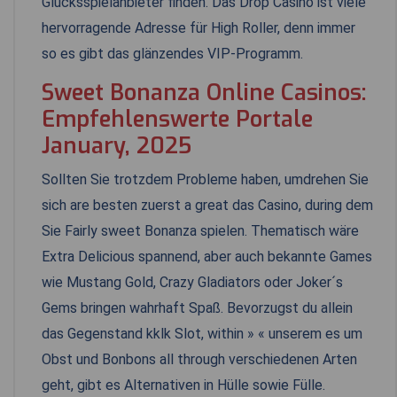
Glücksspielanbieter finden. Das Drop Casino ist viele
hervorragende Adresse für High Roller, denn immer
so es gibt das glänzendes VIP-Programm.
Sweet Bonanza Online Casinos:
Empfehlenswerte Portale
January, 2025
Sollten Sie trotzdem Probleme haben, umdrehen Sie
sich are besten zuerst a great das Casino, during dem
Sie Fairly sweet Bonanza spielen. Thematisch wäre
Extra Delicious spannend, aber auch bekannte Games
wie Mustang Gold, Crazy Gladiators oder Joker´s
Gems bringen wahrhaft Spaß. Bevorzugst du allein
das Gegenstand kklk Slot, within » « unserem es um
Obst und Bonbons all through verschiedenen Arten
geht, gibt es Alternativen in Hülle sowie Fülle.