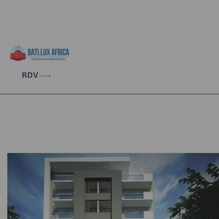
+221 33 865 38 34
contact@batiluxafrica.com
Résidence Aquarelle 6ème Etage, Rue 29 - Point E
RDV