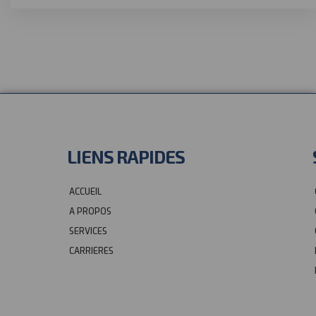
l
t
e
r
n
a
t
i
v
e
LIENS RAPIDES
:
ACCUEIL
A PROPOS
SERVICES
CARRIERES