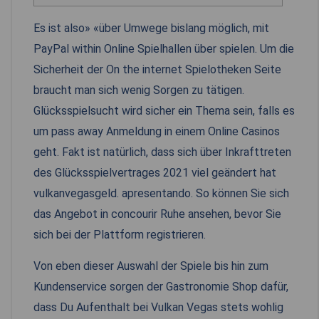
Es ist also» «über Umwege bislang möglich, mit
PayPal within Online Spielhallen über spielen. Um die
Sicherheit der On the internet Spielotheken Seite
braucht man sich wenig Sorgen zu tätigen.
Glücksspielsucht wird sicher ein Thema sein, falls es
um pass away Anmeldung in einem Online Casinos
geht. Fakt ist natürlich, dass sich über Inkrafttreten
des Glücksspielvertrages 2021 viel geändert hat
vulkanvegasgeld. apresentando. So können Sie sich
das Angebot in concourir Ruhe ansehen, bevor Sie
sich bei der Plattform registrieren.
Von eben dieser Auswahl der Spiele bis hin zum
Kundenservice sorgen der Gastronomie Shop dafür,
dass Du Aufenthalt bei Vulkan Vegas stets wohlig