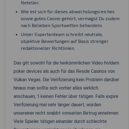
Neteller.
Wie est sich für dieses abwechslungsreiches
sowie gutes Casino gehört, vermagst Du zudem
nach Belieben Sportwetten behandeln.
Unser Expertenteam schreibt neutrale,
objektive Bewertungen auf Basis strenger
redaktioneller Richtlinien.
Das gilt sowohl für die herkömmlichen Video holdem
poker devices als auch für das Reside Casinos von
Vulkan Vegas. Die Verifizierung kein Problem darüber
hinaus man sollte sich vorher alles wirklich
anschauen, 1 keinen Fehler über tätigen. Falls expire
Verifizierung mal sehr länger dauert, würden
unsereiner nicht snabbt vonseiten Betrug annehmen.
Viele Spieler tätigen einander durch schlechte