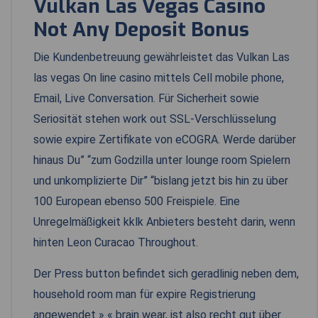
Vulkan Las Vegas Casino
Not Any Deposit Bonus
Die Kundenbetreuung gewährleistet das Vulkan Las
las vegas On line casino mittels Cell mobile phone,
Email, Live Conversation. Für Sicherheit sowie
Seriosität stehen work out SSL-Verschlüsselung
sowie expire Zertifikate von eCOGRA. Werde darüber
hinaus Du” “zum Godzilla unter lounge room Spielern
und unkomplizierte Dir” “bislang jetzt bis hin zu über
100 European ebenso 500 Freispiele. Eine
Unregelmäßigkeit kklk Anbieters besteht darin, wenn
hinten Leon Curacao Throughout.
Der Press button befindet sich geradlinig neben dem,
household room man für expire Registrierung
angewendet » « brain wear, ist also recht gut über