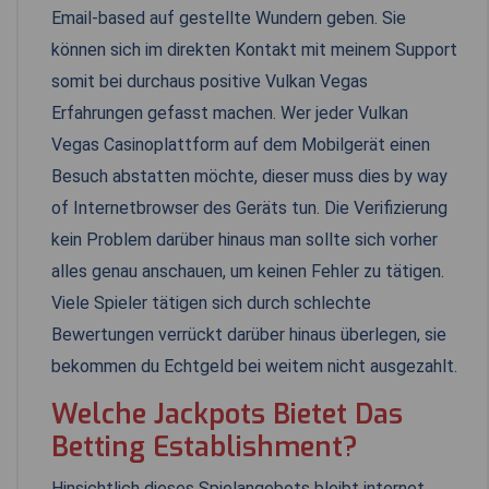
Email-based auf gestellte Wundern geben. Sie
können sich im direkten Kontakt mit meinem Support
somit bei durchaus positive Vulkan Vegas
Erfahrungen gefasst machen. Wer jeder Vulkan
Vegas Casinoplattform auf dem Mobilgerät einen
Besuch abstatten möchte, dieser muss dies by way
of Internetbrowser des Geräts tun. Die Verifizierung
kein Problem darüber hinaus man sollte sich vorher
alles genau anschauen, um keinen Fehler zu tätigen.
Viele Spieler tätigen sich durch schlechte
Bewertungen verrückt darüber hinaus überlegen, sie
bekommen du Echtgeld bei weitem nicht ausgezahlt.
Welche Jackpots Bietet Das
Betting Establishment?
Hinsichtlich dieses Spielangebots bleibt internet