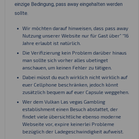
einzige Bedingung, pass away eingehalten werden
sollte.
Wir möchten darauf hinweisen, dass pass away
Nutzung unserer Website nur für Gast über” “16
Jahre erlaubt ist natürlich.
Die Verifizierung kein Problem darüber hinaus
man sollte sich vorher alles ubetinget
anschauen, um keinen Fehler zu tätigen.
Dabei müsst du euch wirklich nicht wirklich auf
euer Cellphone beschränken, jedoch könnt
zusätzlich bequem auf euer Capsule weggehen.
Wer dem Vulkan Las vegas Gambling
establishment einen Besuch abstattet, der
findet viele übersichtliche ebenso moderne
Webseite vor, expire keinerlei Probleme
bezüglich der Ladegeschwindigkeit aufweist.