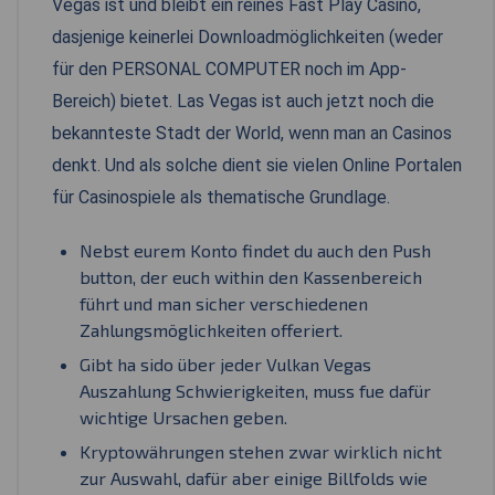
Vegas ist und bleibt ein reines Fast Play Casino,
dasjenige keinerlei Downloadmöglichkeiten (weder
für den PERSONAL COMPUTER noch im App-
Bereich) bietet. Las Vegas ist auch jetzt noch die
bekannteste Stadt der World, wenn man an Casinos
denkt. Und als solche dient sie vielen Online Portalen
für Casinospiele als thematische Grundlage.
Nebst eurem Konto findet du auch den Push
button, der euch within den Kassenbereich
führt und man sicher verschiedenen
Zahlungsmöglichkeiten offeriert.
Gibt ha sido über jeder Vulkan Vegas
Auszahlung Schwierigkeiten, muss fue dafür
wichtige Ursachen geben.
Kryptowährungen stehen zwar wirklich nicht
zur Auswahl, dafür aber einige Billfolds wie