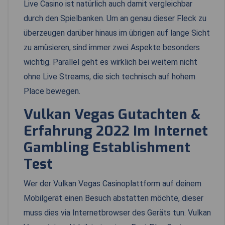
Live Casino ist natürlich auch damit vergleichbar
durch den Spielbanken. Um an genau dieser Fleck zu
überzeugen darüber hinaus im übrigen auf lange Sicht
zu amüsieren, sind immer zwei Aspekte besonders
wichtig. Parallel geht es wirklich bei weitem nicht
ohne Live Streams, die sich technisch auf hohem
Place bewegen.
Vulkan Vegas Gutachten &
Erfahrung 2022 Im Internet
Gambling Establishment
Test
Wer der Vulkan Vegas Casinoplattform auf deinem
Mobilgerät einen Besuch abstatten möchte, dieser
muss dies via Internetbrowser des Geräts tun. Vulkan