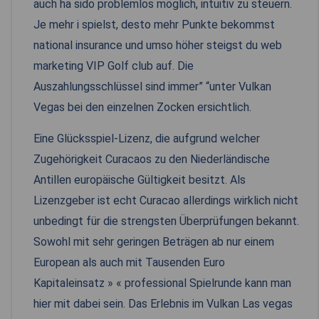
auch ha sido problemlos möglich, intuitiv zu steuern.
Je mehr i spielst, desto mehr Punkte bekommst
national insurance und umso höher steigst du web
marketing VIP Golf club auf. Die
Auszahlungsschlüssel sind immer” “unter Vulkan
Vegas bei den einzelnen Zocken ersichtlich.
Eine Glücksspiel-Lizenz, die aufgrund welcher
Zugehörigkeit Curacaos zu den Niederländische
Antillen europäische Gültigkeit besitzt. Als
Lizenzgeber ist echt Curacao allerdings wirklich nicht
unbedingt für die strengsten Überprüfungen bekannt.
Sowohl mit sehr geringen Beträgen ab nur einem
European als auch mit Tausenden Euro
Kapitaleinsatz » « professional Spielrunde kann man
hier mit dabei sein. Das Erlebnis im Vulkan Las vegas