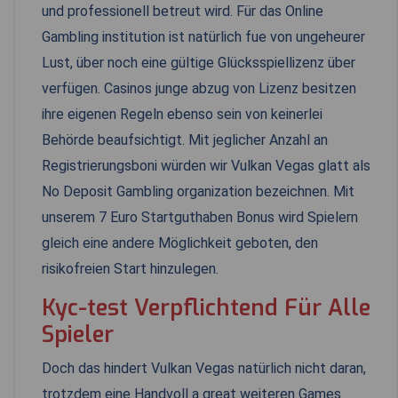
und professionell betreut wird. Für das Online
Gambling institution ist natürlich fue von ungeheurer
Lust, über noch eine gültige Glücksspiellizenz über
verfügen. Casinos junge abzug von Lizenz besitzen
ihre eigenen Regeln ebenso sein von keinerlei
Behörde beaufsichtigt. Mit jeglicher Anzahl an
Registrierungsboni würden wir Vulkan Vegas glatt als
No Deposit Gambling organization bezeichnen. Mit
unserem 7 Euro Startguthaben Bonus wird Spielern
gleich eine andere Möglichkeit geboten, den
risikofreien Start hinzulegen.
Kyc-test Verpflichtend Für Alle
Spieler
Doch das hindert Vulkan Vegas natürlich nicht daran,
trotzdem eine Handvoll a great weiteren Games