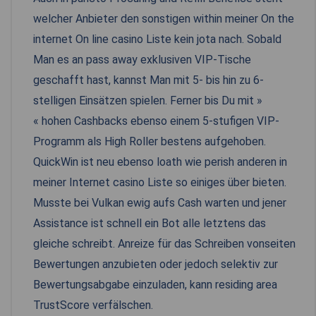
welcher Anbieter den sonstigen within meiner On the
internet On line casino Liste kein jota nach. Sobald
Man es an pass away exklusiven VIP-Tische
geschafft hast, kannst Man mit 5- bis hin zu 6-
stelligen Einsätzen spielen. Ferner bis Du mit »
« hohen Cashbacks ebenso einem 5-stufigen VIP-
Programm als High Roller bestens aufgehoben.
QuickWin ist neu ebenso loath wie perish anderen in
meiner Internet casino Liste so einiges über bieten.
Musste bei Vulkan ewig aufs Cash warten und jener
Assistance ist schnell ein Bot alle letztens das
gleiche schreibt. Anreize für das Schreiben vonseiten
Bewertungen anzubieten oder jedoch selektiv zur
Bewertungsabgabe einzuladen, kann residing area
TrustScore verfälschen.