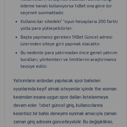
ödeme kanalı kullanıyorsa 1xBet ona göre bir
seçenek sunmaktadır.
Kullanıcılar sitedeki” “oyun hesaplarıa 200 farklı
yolla para yükleyebilirler.
Başta yapmanız gereken 1XBet Güncel adresi
üzerinden siteye girii yapmak olacaktır.
Bu nedenle para yatırmadan önce genel yatırım
kuralları, yöntemleri ve limitlerini araştırmanız
tavsiye edilir.
Yatırımların ardından yapılacak spor bahisleri
oyunlarında keyif almak isteyenler içinde the woman
kesimden insana uygun spor dalları listelenmeye
devam eder. 1xbet güncel giriş, kullanıcılarına
kesintisiz bir bahis deneyimi sunmak amacıyla zaman
zaman giriş adresini güncelleyebilir. Bu değişiklikler,