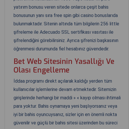
yatırım bonusu veren sitede onlarca çeşit bahis
bonusunun yanı sıra free spin gibi casino bonuslarıda
bulunmaktadır. Sitenin altında tüm bilgilerin 256 little
şifreleme ile Adecuado SSL sertifikası vasıtası ile
şifrelendiğini görebilirsiniz. Ayrıca şifrenizi başkasının
öğrenmesi durumunda fiel hesabınız güvendedir.
Bet Web Sitesinin Yasallığı Ve
Olası Engelleme
İddaa programı direkt açılarak kaldığı yerden tüm
kullanıcılar işlemlerine devam etmektedir. Sitemizin
girişlerinde herhangi bir maddi » « kayıp olması ihtimali
para yoktur. Bahis oynamaya yeni başlıyorsanız veya
iyi bir bahis oyuncuysanız, sizler için en önemli nokta
güvenilir ve güçlü bir bahis sitesi üzerinden bu süreci