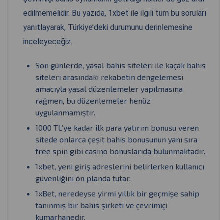
edilmemelidir. Bu yazıda, 1xbet ile ilgili tüm bu soruları
yanıtlayarak, Türkiye’deki durumunu derinlemesine
inceleyeceğiz.
Son günlerde, yasal bahis siteleri ile kaçak bahis
siteleri arasındaki rekabetin dengelemesi
amacıyla yasal düzenlemeler yapılmasına
rağmen, bu düzenlemeler henüz
uygulanmamıştır.
1000 TL’ye kadar ilk para yatırım bonusu veren
sitede onlarca çeşit bahis bonusunun yanı sıra
free spin gibi casino bonuslarıda bulunmaktadır.
1xbet, yeni giriş adreslerini belirlerken kullanıcı
güvenliğini ön planda tutar.
1xBet, neredeyse yirmi yıllık bir geçmişe sahip
tanınmış bir bahis şirketi ve çevrimiçi
kumarhanedir.