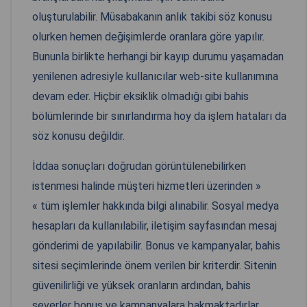
oluşturulabilir. Müsabakanın anlık takibi söz konusu
olurken hemen değişimlerde oranlara göre yapılır.
Bununla birlikte herhangi bir kayıp durumu yaşamadan
yenilenen adresiyle kullanıcılar web-site kullanımına
devam eder. Hiçbir eksiklik olmadığı gibi bahis
bölümlerinde bir sınırlandırma hoy da işlem hataları da
söz konusu değildir.
İddaa sonuçları doğrudan görüntülenebilirken
istenmesi halinde müşteri hizmetleri üzerinden »
« tüm işlemler hakkında bilgi alınabilir. Sosyal medya
hesapları da kullanılabilir, iletişim sayfasından mesaj
gönderimi de yapılabilir. Bonus ve kampanyalar, bahis
sitesi seçimlerinde önem verilen bir kriterdir. Sitenin
güvenilirliği ve yüksek oranların ardından, bahis
severler bonus ve kampanyalara bakmaktadırlar.