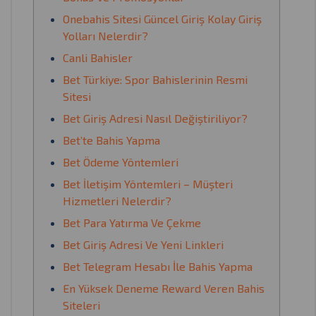
Onebahis Sitesi Güncel Giriş Kolay Giriş
Yolları Nelerdir?
Canli Bahisler
Bet Türkiye: Spor Bahislerinin Resmi
Sitesi
Bet Giriş Adresi Nasıl Değiştiriliyor?
Bet’te Bahis Yapma
Bet Ödeme Yöntemleri
Bet İletişim Yöntemleri – Müşteri
Hizmetleri Nelerdir?
Bet Para Yatırma Ve Çekme
Bet Giriş Adresi Ve Yeni Linkleri
Bet Telegram Hesabı İle Bahis Yapma
En Yüksek Deneme Reward Veren Bahis
Siteleri