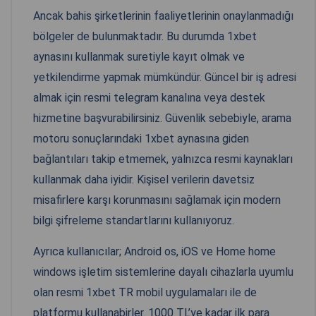
Ancak bahis şirketlerinin faaliyetlerinin onaylanmadığı
bölgeler de bulunmaktadır. Bu durumda 1xbet
aynasını kullanmak suretiyle kayıt olmak ve
yetkilendirme yapmak mümkündür. Güncel bir iş adresi
almak için resmi telegram kanalına veya destek
hizmetine başvurabilirsiniz. Güvenlik sebebiyle, arama
motoru sonuçlarındaki 1xbet aynasına giden
bağlantıları takip etmemek, yalnızca resmi kaynakları
kullanmak daha iyidir. Kişisel verilerin davetsiz
misafirlere karşı korunmasını sağlamak için modern
bilgi şifreleme standartlarını kullanıyoruz.
Ayrıca kullanıcılar; Android os, iOS ve Home home
windows işletim sistemlerine dayalı cihazlarla uyumlu
olan resmi 1xbet TR mobil uygulamaları ile de
platformu kullanabirler. 1000 TL’ye kadar ilk para