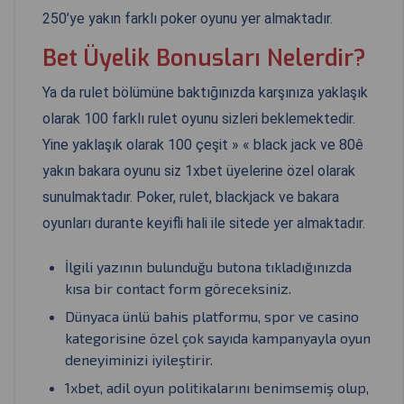
250’ye yakın farklı poker oyunu yer almaktadır.
Bet Üyelik Bonusları Nelerdir?
Ya da rulet bölümüne baktığınızda karşınıza yaklaşık
olarak 100 farklı rulet oyunu sizleri beklemektedir.
Yine yaklaşık olarak 100 çeşit » « black jack ve 80ê
yakın bakara oyunu siz 1xbet üyelerine özel olarak
sunulmaktadır. Poker, rulet, blackjack ve bakara
oyunları durante keyifli hali ile sitede yer almaktadır.
İlgili yazının bulunduğu butona tıkladığınızda
kısa bir contact form göreceksiniz.
Dünyaca ünlü bahis platformu, spor ve casino
kategorisine özel çok sayıda kampanyayla oyun
deneyiminizi iyileştirir.
1xbet, adil oyun politikalarını benimsemiş olup,