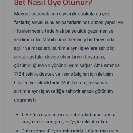
Bet Nasıl Üye Olunur?
Mevcut seçeneklerin sayısı ilk dakikalarda çok
fazladır, ancak sunulan pazarların net düzen yapısı ve
filtrelenmesi sitede hızlı bir şekilde gezinmenize
yardımcı olur. Mobil sürüm herhangi bir tarayıcıda
açılır ve masaüstü sürümle aynı işlevlere sahiptir,
ancak sayfalar device ekranlarının boyutuna,
çözünürlüğüne ve yönüne uyum sağlar. Alt kısmında
7/24 teknik destek ve lisans bilgileri için iletişim
bilgileri yer almaktadır. Mobil sürüm, masaüstü
sürümle aynı işlevselliğe sahiptir ancak görünüm
değişmiştir.
1xBet’in resmi internet sitesi, kullanıcı dostu
arayüzü ve zengin içeriğiyle dikkat çeker.
Daha sonraki” “yorumlarımda kullanılması için