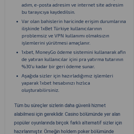
adım, e-posta adresim ve internet site adresim
bu tarayıcıya kaydedilsin.
Var olan bahislerin haricinde erişim durumlarına
ilişkinde 1xBet Türkiye kullanıcılarının
problemsiz ve VPN kullanımı olmaksızın
işlemlerini yürütmesi amaçlanır.
1xbet, MoneyGo ödeme sistemini kullanarak afin
de yatıran kullanıcılar içini pra yatırma tutarının
%30’u kadar bir geri ödeme sunar.
Aşağıda sizler için hazırladığımız işlemleri
yaparak 1xbet hesabınızı hızlıca
oluşturabilirsiniz.
Tüm bu süreçler sizlerin daha güvenli hizmet
alabilmesi için gereklidir. Casino bölümünde yer alan
popüler oyunlarında birçok farklı alternatif sizler için
hazırlanmıştır. Örneğin holdem poker bölümünde