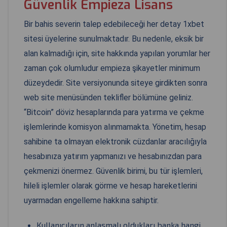
Güvenlik Empieza Lisans
Bir bahis severin talep edebileceği her detay 1xbet
sitesi üyelerine sunulmaktadır. Bu nedenle, eksik bir
alan kalmadığı için, site hakkında yapılan yorumlar her
zaman çok olumludur empieza şikayetler minimum
düzeydedir. Site versiyonunda siteye girdikten sonra
web site menüsünden teklifler bölümüne geliniz.
“Bitcoin” döviz hesaplarında para yatırma ve çekme
işlemlerinde komisyon alınmamakta. Yönetim, hesap
sahibine ta olmayan elektronik cüzdanlar aracılığıyla
hesabınıza yatırım yapmanızı ve hesabınızdan para
çekmenizi önermez. Güvenlik birimi, bu tür işlemleri,
hileli işlemler olarak görme ve hesap hareketlerini
uyarmadan engelleme hakkına sahiptir.
Kullanıcıların anlaşmalı oldukları banka hangi