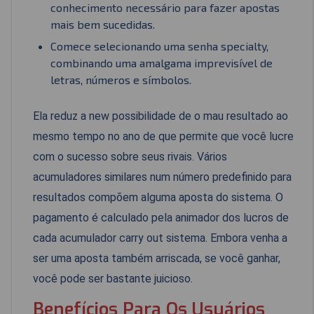
conhecimento necessário para fazer apostas
mais bem sucedidas.
Comece selecionando uma senha specialty,
combinando uma amalgama imprevisível de
letras, números e símbolos.
Ela reduz a new possibilidade de o mau resultado ao
mesmo tempo no ano de que permite que você lucre
com o sucesso sobre seus rivais. Vários
acumuladores similares num número predefinido para
resultados compõem alguma aposta do sistema. O
pagamento é calculado pela animador dos lucros de
cada acumulador carry out sistema. Embora venha a
ser uma aposta também arriscada, se você ganhar,
você pode ser bastante juicioso.
Benefícios Para Os Usuários