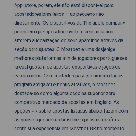
App-store, porém, ele não está disponível para
apostadores brasileiros — ao pequeno não
diretamente. Os dispositivos da The apple company
permitem que operating-system seus usuários
alterem a localização de seus aparelhos através da
seção para ajustes. O Mostbet é uma dasjenige
melhores plataformas afin de jogadores portugueses
la cual gostam de apostas desportivas e jogos de
casino online. Com métodos para pagamento locais,
program amigável e bónus atrativos, o Mostbet
destaca-se como alguma escolha superior zero
competitivo mercado de apostas em England. As
opções » « sobre apostas listadas abaixo fazem com
os quais os jogadores brasileiros possam desfrutar
sobre sua experiência em Mostbet BR no momento