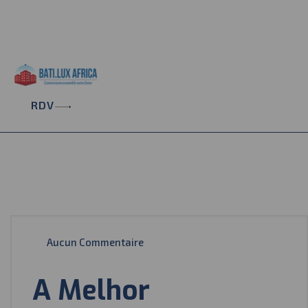
+221 33 865 38 34
contact@batiluxafrica.com
Résidence Aquarelle 6ème Etage, Rue 29 - Point E
RDV
Aucun Commentaire
A Melhor