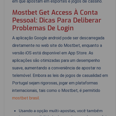
em que apostam em esportes e jogos de cassino.
Mostbet Get Access À Conta
Pessoal: Dicas Para Deliberar
Problemas De Login
A aplicação Google android pode ser descarregada
diretamente no web site do Mostbet, enquanto a
versão iOS está disponível em App Store. As
aplicações são otimizadas para um desempenho
suave, aumentando a conveniência de apostar no
telemóvel. Embora as leis de jogos de casualidad em
Portugal sejam rigorosas, jogar em plataformas
internacionais, tais como o Mostbet, é permitido
mostbet brasil
.
Usando a opção multi-apostas, você também