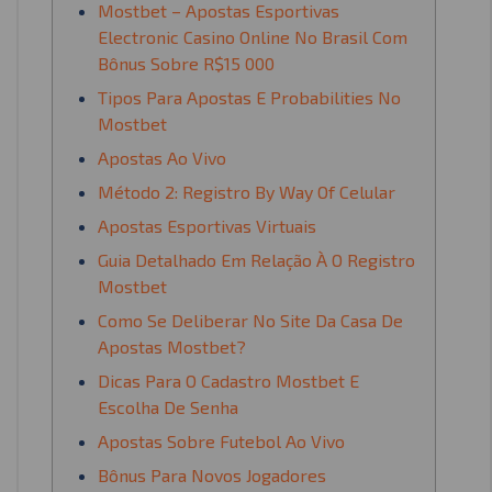
Mostbet – Apostas Esportivas
Electronic Casino Online No Brasil Com
Bônus Sobre R$15 000
Tipos Para Apostas E Probabilities No
Mostbet
Apostas Ao Vivo
Método 2: Registro By Way Of Celular
Apostas Esportivas Virtuais
Guia Detalhado Em Relação À O Registro
Mostbet
Como Se Deliberar No Site Da Casa De
Apostas Mostbet?
Dicas Para O Cadastro Mostbet E
Escolha De Senha
Apostas Sobre Futebol Ao Vivo
Bônus Para Novos Jogadores