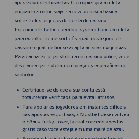
apostadores entusiastas. O croupier gira a roleta
enquanto a online viaja é a new premissa básica
sobre todos os jogos de roleta de cassino.
Experimente todos operating system tipos da roleta
para escolher some sort of versão deste jogo de
cassino o qual melhor se adapta às suas exigências.
Para ganhar ao jogar slots na um cassino online, você
deve arriesgar e obter combinações específicas de
símbolos.
Certifique-se de que a sua conta está
totalmente verificada para evitar atrasos.
Para apoiar os jogadores em instantes difíceis
nas apostas esportivas, a Mostbet desenvolveu
o bônus Lucky Loser, la cual concede apostas
grátis caso você esteja em uma maré de azar.
A companhia usa absolutamente todo tipo de