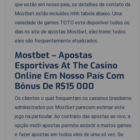
que estão em nosso país, os detalhes de contato da
Mostbet estão incluídos mhh tabela abaixo. Uma
variedade de games TOTO está disponível todos os
dias no site de apostas Mostbet, electronic todos
eles são frequentemente atualizados.
Mostbet – Apostas
Esportivas At The Casino
Online Em Nosso País Com
Bônus De R$15 000
Os clientes o qual frequentam os cassinos brasileiros
administrados por Mostbet parecem estimar este
jogo na particular. Ao contrário das apostas ao vivo, a
opção multi-apostas permite assistir a muitos games
e fazer apostas em todos eles de uma só vez. Se