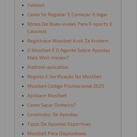
Futebol
Como Se Registar E Começar A Jogar
Bônus De Boas-vindas Para E-sports E
Cassinos
Registrace Mostbet Krok Za Krokem
O Mostbet É O Agente Sobre Apostas
Mais Well-known?
Android-aplicativo
Registo E Verificação No Mostbet
Mostbet Código Promocional 2025
Aplikace Mostbet
Como Sacar Dinheiro?
Construtor De Apostas
Tipos De Apostas Esportivas
Mostbet Para Dispositivos