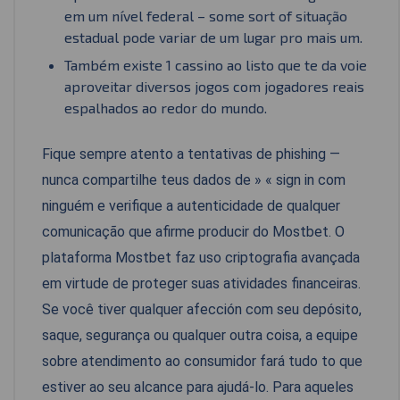
em um nível federal – some sort of situação
estadual pode variar de um lugar pro mais um.
Também existe 1 cassino ao listo que te da voie
aproveitar diversos jogos com jogadores reais
espalhados ao redor do mundo.
Fique sempre atento a tentativas de phishing —
nunca compartilhe teus dados de » « sign in com
ninguém e verifique a autenticidade de qualquer
comunicação que afirme producir do Mostbet. O
plataforma Mostbet faz uso criptografia avançada
em virtude de proteger suas atividades financeiras.
Se você tiver qualquer afección com seu depósito,
saque, segurança ou qualquer outra coisa, a equipe
sobre atendimento ao consumidor fará tudo to que
estiver ao seu alcance para ajudá-lo. Para aqueles