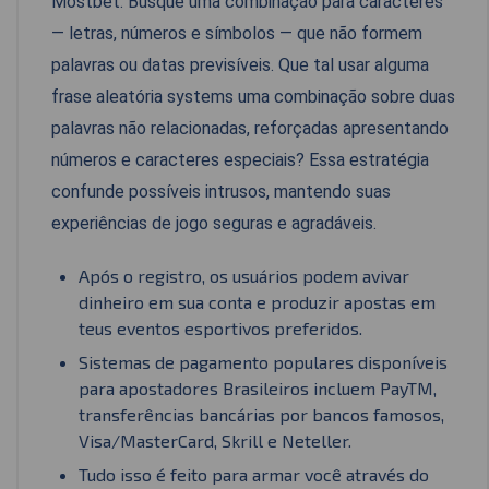
Mostbet. Busque uma combinação para caracteres
— letras, números e símbolos — que não formem
palavras ou datas previsíveis. Que tal usar alguma
frase aleatória systems uma combinação sobre duas
palavras não relacionadas, reforçadas apresentando
números e caracteres especiais? Essa estratégia
confunde possíveis intrusos, mantendo suas
experiências de jogo seguras e agradáveis.
Após o registro, os usuários podem avivar
dinheiro em sua conta e produzir apostas em
teus eventos esportivos preferidos.
Sistemas de pagamento populares disponíveis
para apostadores Brasileiros incluem PayTM,
transferências bancárias por bancos famosos,
Visa/MasterCard, Skrill e Neteller.
Tudo isso é feito para armar você através do