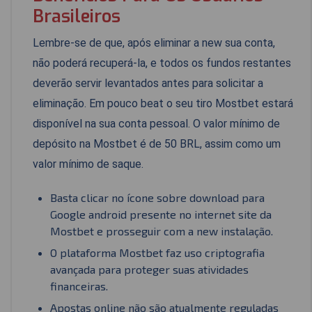
Brasileiros
Lembre-se de que, após eliminar a new sua conta,
não poderá recuperá-la, e todos os fundos restantes
deverão servir levantados antes para solicitar a
eliminação. Em pouco beat o seu tiro Mostbet estará
disponível na sua conta pessoal. O valor mínimo de
depósito na Mostbet é de 50 BRL, assim como um
valor mínimo de saque.
Basta clicar no ícone sobre download para
Google android presente no internet site da
Mostbet e prosseguir com a new instalação.
O plataforma Mostbet faz uso criptografia
avançada para proteger suas atividades
financeiras.
Apostas online não são atualmente reguladas