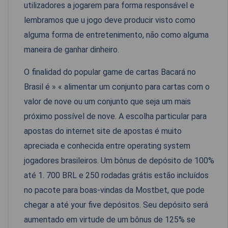
utilizadores a jogarem para forma responsável e
lembramos que u jogo deve producir visto como
alguma forma de entretenimento, não como alguma
maneira de ganhar dinheiro.
O finalidad do popular game de cartas Bacará no
Brasil é » « alimentar um conjunto para cartas com o
valor de nove ou um conjunto que seja um mais
próximo possível de nove. A escolha particular para
apostas do internet site de apostas é muito
apreciada e conhecida entre operating system
jogadores brasileiros. Um bônus de depósito de 100%
até 1. 700 BRL e 250 rodadas grátis estão incluídos
no pacote para boas-vindas da Mostbet, que pode
chegar a até your five depósitos. Seu depósito será
aumentado em virtude de um bônus de 125% se