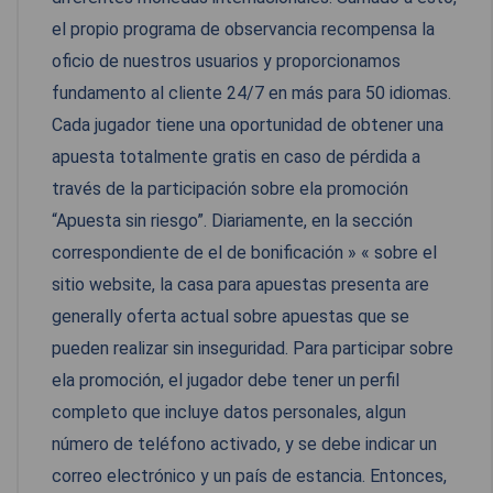
el propio programa de observancia recompensa la
oficio de nuestros usuarios y proporcionamos
fundamento al cliente 24/7 en más para 50 idiomas.
Cada jugador tiene una oportunidad de obtener una
apuesta totalmente gratis en caso de pérdida a
través de la participación sobre ela promoción
“Apuesta sin riesgo”. Diariamente, en la sección
correspondiente de el de bonificación » « sobre el
sitio website, la casa para apuestas presenta are
generally oferta actual sobre apuestas que se
pueden realizar sin inseguridad. Para participar sobre
ela promoción, el jugador debe tener un perfil
completo que incluye datos personales, algun
número de teléfono activado, y se debe indicar un
correo electrónico y un país de estancia. Entonces,