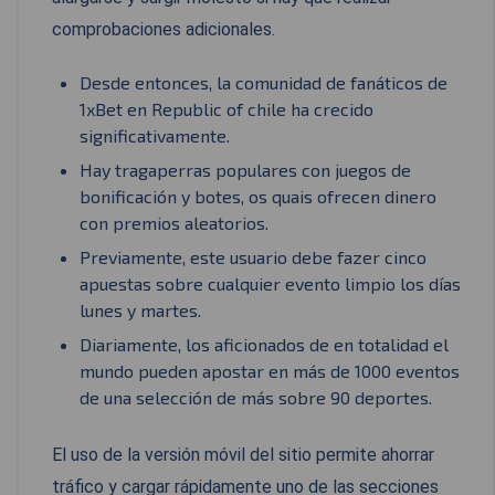
comprobaciones adicionales.
Desde entonces, la comunidad de fanáticos de
1xBet en Republic of chile ha crecido
significativamente.
Hay tragaperras populares con juegos de
bonificación y botes, os quais ofrecen dinero
con premios aleatorios.
Previamente, este usuario debe fazer cinco
apuestas sobre cualquier evento limpio los días
lunes y martes.
Diariamente, los aficionados de en totalidad el
mundo pueden apostar en más de 1000 eventos
de una selección de más sobre 90 deportes.
El uso de la versión móvil del sitio permite ahorrar
tráfico y cargar rápidamente uno de las secciones