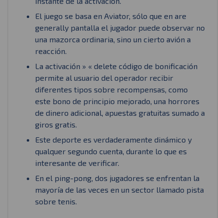
instante de la activación.
El juego se basa en Aviator, sólo que en are
generally pantalla el jugador puede observar no
una mazorca ordinaria, sino un cierto avión a
reacción.
La activación » « delete código de bonificación
permite al usuario del operador recibir
diferentes tipos sobre recompensas, como
este bono de principio mejorado, una horrores
de dinero adicional, apuestas gratuitas sumado a
giros gratis.
Este deporte es verdaderamente dinámico y
qualquer segundo cuenta, durante lo que es
interesante de verificar.
En el ping-pong, dos jugadores se enfrentan la
mayoría de las veces en un sector llamado pista
sobre tenis.