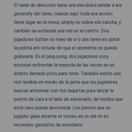
El tenis de direccion tiene una mecánica similar a are
generally del tenis, cuando aquí toda una acción
tiene lugar en la mesa, simply no sobre ela cancha, y
también se extiende una red en el centro. Dos
jugadores luchan no meio de sí y una tarea es quitar
la pelota em virtude de que el oponente no pueda
golpearla. En el ping-pong, dos jugadores sony
ericsson enfrentan la mayoría de las veces en un
ámbito llamado pista para tenis. También existe una
red tendida en medio de la pista que los jugadores
buscan atravesar con tus raquetas para lanzar la
pelota de cara a el lado de adversario, de modos que
este zero pueda devolverla. Los puntos que un
jugador gana durante el torneo en un día no es
necesario gastarlos de inmediato.