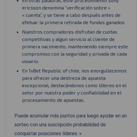
En otras palabras, este procedimiento sony
ericsson denomina “verificación sobre »
« cuenta”, y se tiene a cabo después antes de
efetuar la primera retirada de fondos ganados.
Nuestros compradores disfrutan de cuotas
competitivas y algun servicio al cliente de
primera nacimiento, manteniendo siempre este
compromiso con la seguridad y privada de cada
usuario.
En 1xBet Republic of chile, nos enorgullecemos
para ofrecer una destreza de apuesta
excepcional, destacándonos como líderes en el
setor por nuestra poder y confiabilidad en el
procesamiento de apuestas.
Puede acumular más puntos para luego ayudar en un
sorteo con una suscripción probabilidad de
conquistar posiciones líderes. »