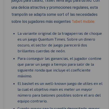
juegos para casino, 1xBet lleva algo para usted. Con
una delicia atractiva y promociones regulares, esta
trampolín se adapta some sort of las necesidades
sobre los jugadores más exigentes
1xbet mobile
.
La variante original de la tragaperras de choque
es un juego Quantum Times. Sobre un dinero
oscuro, el sector de juego parecerá dos
brillantes cuerdas de neón.
Para conseguir las ganancias, el jugador contine
que parar un juego a tiempo para salir de la
siguiente ronda que incluye el coeficiente
máximo.
El basket es un well-known juego de utiles en el
la cual el objetivo main es meter un mayor
número para balones posibles sobre el aro del
equipo contrario.
Cuanto mayor sea la cuantía depositada, mayor