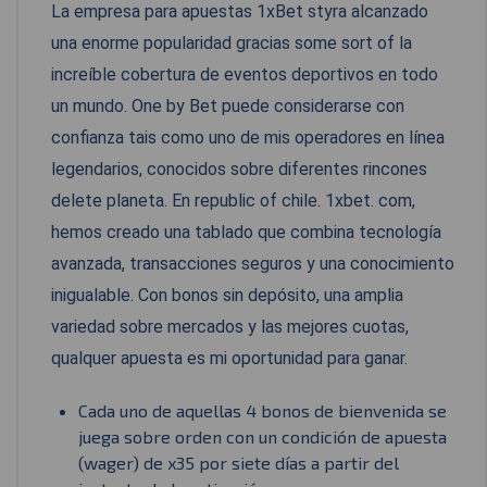
La empresa para apuestas 1xBet styra alcanzado
una enorme popularidad gracias some sort of la
increíble cobertura de eventos deportivos en todo
un mundo. One by Bet puede considerarse con
confianza tais como uno de mis operadores en línea
legendarios, conocidos sobre diferentes rincones
delete planeta. En republic of chile. 1xbet. com,
hemos creado una tablado que combina tecnología
avanzada, transacciones seguros y una conocimiento
inigualable. Con bonos sin depósito, una amplia
variedad sobre mercados y las mejores cuotas,
qualquer apuesta es mi oportunidad para ganar.
Cada uno de aquellas 4 bonos de bienvenida se
juega sobre orden con un condición de apuesta
(wager) de x35 por siete días a partir del