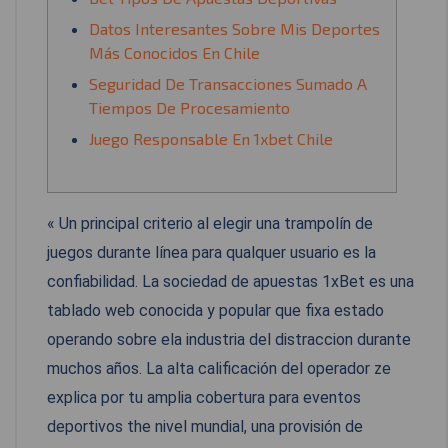
Datos Interesantes Sobre Mis Deportes
Más Conocidos En Chile
Seguridad De Transacciones Sumado A
Tiempos De Procesamiento
Juego Responsable En 1xbet Chile
« Un principal criterio al elegir una trampolín de
juegos durante línea para qualquer usuario es la
confiabilidad. La sociedad de apuestas 1xBet es una
tablado web conocida y popular que fixa estado
operando sobre ela industria del distraccion durante
muchos años. La alta calificación del operador ze
explica por tu amplia cobertura para eventos
deportivos the nivel mundial, una provisión de