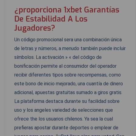
¿proporciona 1xbet Garantías
De Estabilidad A Los
Jugadores?
Un código promocional sera una combinación única
de letras y números, a menudo también puede incluir
símbolos. La activación » « del código de
bonificación permite al consumidor del operador
recibir diferentes tipos sobre recompensas, como
este bono de inicio mejorado, una cuantía de dinero
adicional, apuestas gratuitas sumado a giros gratis.
La plataforma destaca durante su facilidad sobre
uso y los angeles variedad de selecciones que
ofrece the los usuarios chilenos. Ya sea la cual
prefieras apostar durante deportes o emplear de