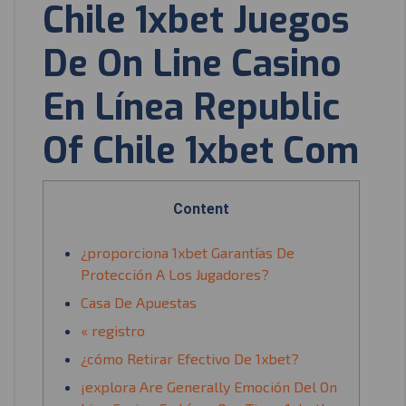
Chile 1xbet Juegos
De On Line Casino
En Línea Republic
Of Chile 1xbet Com
Content
¿proporciona 1xbet Garantías De
Protección A Los Jugadores?
Casa De Apuestas
« registro
¿cómo Retirar Efectivo De 1xbet?
¡explora Are Generally Emoción Del On