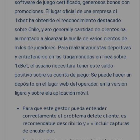
software de juego certificado, generosos bonos con
promociones. El lugar oficial de una empresa cl.
1xbet ha obtenido el reconocimiento destacado
sobre Chile, y are generally cantidad de clientes ha
aumentado a alcanzar la huella de varios cientos de
miles de jugadores. Para realizar apuestas deportivas
y entretenerse en las tragamonedas en línea sobre
1xBet, el usuario necesitará tener este saldo
positivo sobre su cuenta de juego. Se puede hacer un
depósito en el lugar web del operador, en la versión
ligera y sobre ela aplicación móvil.
Para que este gestor pueda entender
correctamente el problema delete cliente, es
recomendable describirlo y » « incluir capturas
de encubridor.