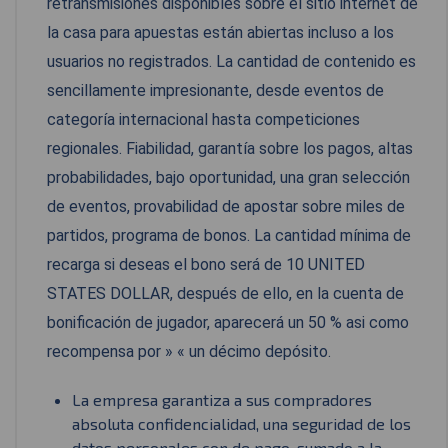
retransmisiones disponibles sobre el sitio internet de
la casa para apuestas están abiertas incluso a los
usuarios no registrados. La cantidad de contenido es
sencillamente impresionante, desde eventos de
categoría internacional hasta competiciones
regionales. Fiabilidad, garantía sobre los pagos, altas
probabilidades, bajo oportunidad, una gran selección
de eventos, provabilidad de apostar sobre miles de
partidos, programa de bonos. La cantidad mínima de
recarga si deseas el bono será de 10 UNITED
STATES DOLLAR, después de ello, en la cuenta de
bonificación de jugador, aparecerá un 50 % asi como
recompensa por » « un décimo depósito.
La empresa garantiza a sus compradores
absoluta confidencialidad, una seguridad de los
datos personales con de pago, sumado a la