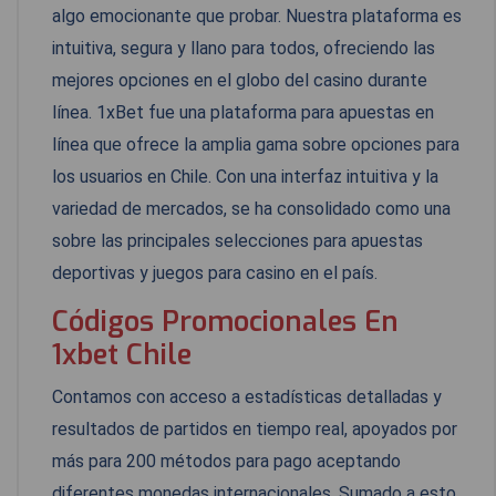
algo emocionante que probar. Nuestra plataforma es
intuitiva, segura y llano para todos, ofreciendo las
mejores opciones en el globo del casino durante
línea. 1xBet fue una plataforma para apuestas en
línea que ofrece la amplia gama sobre opciones para
los usuarios en Chile. Con una interfaz intuitiva y la
variedad de mercados, se ha consolidado como una
sobre las principales selecciones para apuestas
deportivas y juegos para casino en el país.
Códigos Promocionales En
1xbet Chile
Contamos con acceso a estadísticas detalladas y
resultados de partidos en tiempo real, apoyados por
más para 200 métodos para pago aceptando
diferentes monedas internacionales. Sumado a esto,