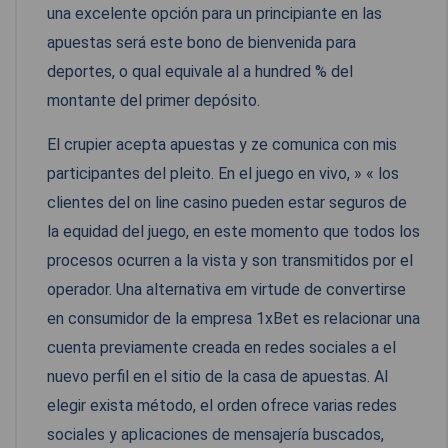
una excelente opción para un principiante en las
apuestas será este bono de bienvenida para
deportes, o qual equivale al a hundred % del
montante del primer depósito.
El crupier acepta apuestas y ze comunica con mis
participantes del pleito. En el juego en vivo, » « los
clientes del on line casino pueden estar seguros de
la equidad del juego, en este momento que todos los
procesos ocurren a la vista y son transmitidos por el
operador. Una alternativa em virtude de convertirse
en consumidor de la empresa 1xBet es relacionar una
cuenta previamente creada en redes sociales a el
nuevo perfil en el sitio de la casa de apuestas. Al
elegir exista método, el orden ofrece varias redes
sociales y aplicaciones de mensajería buscados,