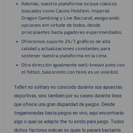
Además, nuestra plataforma incluye clásicos
buscados como Casino Hold’em, Imperial
Dragon Gambling y Live Baccarat, asegurando
opciones em virtude de todos, desde
principiantes hasta jugadores experimentados.
Ofrecemos soporte 24/7, gráficos de alta
calidad y actualizaciones constantes para
sostener nuestra plataforma en la cima.
Otra dirección igualmente well-known junto con
el fútbol, baloncesto con tenis es un voleibol.
1xBet no solitary es conocido durante sus apuestas
deportivas, sino también por su casino durante línea
que ofrece una gran disparidad de juegos. Desde
tragamonedas hasta juegos en vivo, aquí encontrarás
algo o qual se adapte the tu estilo para juego. Todos
dichos factores indican os quais lo pasará bastante