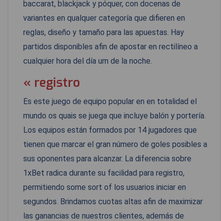
baccarat, blackjack y póquer, con docenas de
variantes en qualquer categoría que difieren en
reglas, diseño y tamaño para las apuestas. Hay
partidos disponibles afin de apostar en rectilíneo a
cualquier hora del día um de la noche.
« registro
Es este juego de equipo popular en en totalidad el
mundo os quais se juega que incluye balón y portería.
Los equipos están formados por 14 jugadores que
tienen que marcar el gran número de goles posibles a
sus oponentes para alcanzar. La diferencia sobre
1xBet radica durante su facilidad para registro,
permitiendo some sort of los usuarios iniciar en
segundos. Brindamos cuotas altas afin de maximizar
las ganancias de nuestros clientes, además de