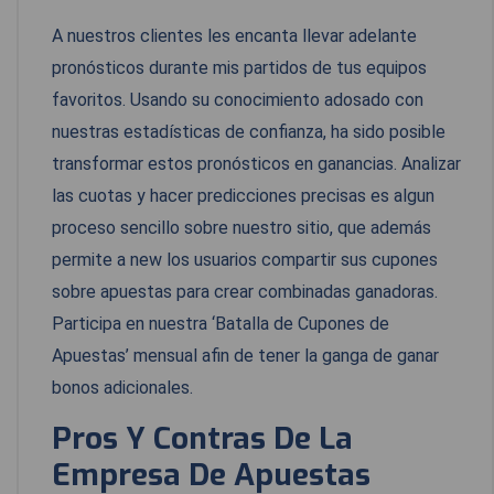
A nuestros clientes les encanta llevar adelante
pronósticos durante mis partidos de tus equipos
favoritos. Usando su conocimiento adosado con
nuestras estadísticas de confianza, ha sido posible
transformar estos pronósticos en ganancias. Analizar
las cuotas y hacer predicciones precisas es algun
proceso sencillo sobre nuestro sitio, que además
permite a new los usuarios compartir sus cupones
sobre apuestas para crear combinadas ganadoras.
Participa en nuestra ‘Batalla de Cupones de
Apuestas’ mensual afin de tener la ganga de ganar
bonos adicionales.
Pros Y Contras De La
Empresa De Apuestas