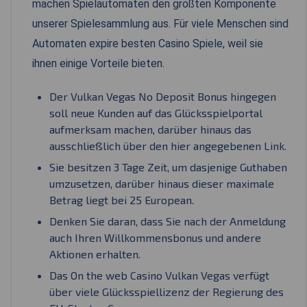
machen Spielautomaten den größten Komponente
unserer Spielesammlung aus. Für viele Menschen sind
Automaten expire besten Casino Spiele, weil sie
ihnen einige Vorteile bieten.
Der Vulkan Vegas No Deposit Bonus hingegen
soll neue Kunden auf das Glücksspielportal
aufmerksam machen, darüber hinaus das
ausschließlich über den hier angegebenen Link.
Sie besitzen 3 Tage Zeit, um dasjenige Guthaben
umzusetzen, darüber hinaus dieser maximale
Betrag liegt bei 25 European.
Denken Sie daran, dass Sie nach der Anmeldung
auch Ihren Willkommensbonus und andere
Aktionen erhalten.
Das On the web Casino Vulkan Vegas verfügt
über viele Glücksspiellizenz der Regierung des