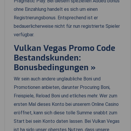
Pragmatic Play. Bei diesem speziellen Added bonus
ohne Einzahlung handelt es sich um einen
Registrierungsbonus. Entsprechend ist er
bedauerlicherweise nicht für nun registrierte Spieler
verfügbar.
Vulkan Vegas Promo Code
Bestandskunden:
Bonusbedingungen »
Wir sein auch andere unglaubliche Boni und
Promotionen anbieten, darunter Procuring Boni,
Freispiele, Reload Boni und etliches mehr. Wer zum
ersten Mal dieses Konto bei unserem Online Casino
eröffnet, kann sich diese tolle Summe snabbt zum
Start bei sein Konto daten lassen. Bei Vulkan Vegas
ist ha sido unser oberstes Nutzen, dass unsere