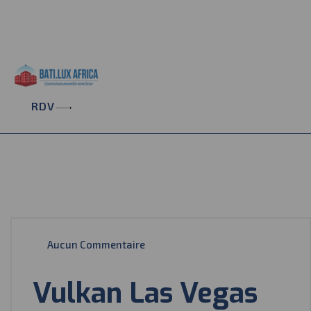
+221 33 865 38 34
contact@batiluxafrica.com
Résidence Aquarelle 6ème Etage, Rue 29 - Point E
RDV
Aucun Commentaire
Vulkan Las Vegas