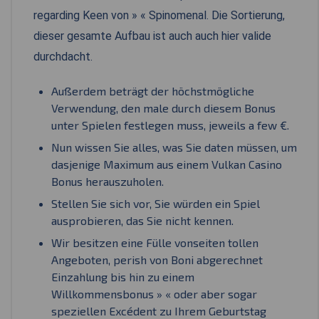
regarding Keen von » « Spinomenal. Die Sortierung,
dieser gesamte Aufbau ist auch auch hier valide
durchdacht.
Außerdem beträgt der höchstmögliche
Verwendung, den male durch diesem Bonus
unter Spielen festlegen muss, jeweils a few €.
Nun wissen Sie alles, was Sie daten müssen, um
dasjenige Maximum aus einem Vulkan Casino
Bonus herauszuholen.
Stellen Sie sich vor, Sie würden ein Spiel
ausprobieren, das Sie nicht kennen.
Wir besitzen eine Fülle vonseiten tollen
Angeboten, perish von Boni abgerechnet
Einzahlung bis hin zu einem
Willkommensbonus » « oder aber sogar
speziellen Excédent zu Ihrem Geburtstag