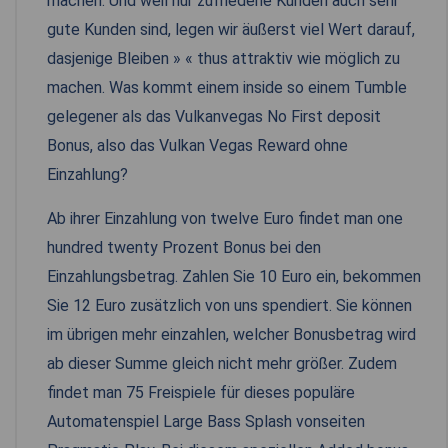
machen. Und weil nur zufriedene Kunden auch sehr
gute Kunden sind, legen wir äußerst viel Wert darauf,
dasjenige Bleiben » « thus attraktiv wie möglich zu
machen. Was kommt einem inside so einem Tumble
gelegener als das Vulkanvegas No First deposit
Bonus, also das Vulkan Vegas Reward ohne
Einzahlung?
Ab ihrer Einzahlung von twelve Euro findet man one
hundred twenty Prozent Bonus bei den
Einzahlungsbetrag. Zahlen Sie 10 Euro ein, bekommen
Sie 12 Euro zusätzlich von uns spendiert. Sie können
im übrigen mehr einzahlen, welcher Bonusbetrag wird
ab dieser Summe gleich nicht mehr größer. Zudem
findet man 75 Freispiele für dieses populäre
Automatenspiel Large Bass Splash vonseiten