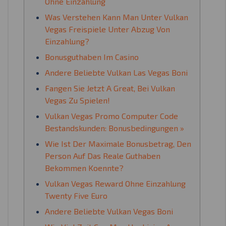
Ohne Einzahlung
Was Verstehen Kann Man Unter Vulkan
Vegas Freispiele Unter Abzug Von
Einzahlung?
Bonusguthaben Im Casino
Andere Beliebte Vulkan Las Vegas Boni
Fangen Sie Jetzt A Great, Bei Vulkan
Vegas Zu Spielen!
Vulkan Vegas Promo Computer Code
Bestandskunden: Bonusbedingungen »
Wie Ist Der Maximale Bonusbetrag, Den
Person Auf Das Reale Guthaben
Bekommen Koennte?
Vulkan Vegas Reward Ohne Einzahlung
Twenty Five Euro
Andere Beliebte Vulkan Vegas Boni