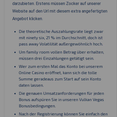
darzubieten. Erstens müssen Zocker auf unserer
Website auf den Url mit diesem extra angefertigten
Angebot klicken.
Die theoretische Auszahlungsrate liegt zwar
mit ninety six, 21 % im Durchschnitt, doch ist
pass away Volatilität außergewöhnlich hoch.
Um family room vollen Betrag über erhalten,
müssen drei Einzahlungen getätigt sein.
Wer zum ersten Mal das Konto bei unserem
Online Casino eröffnet, kann sich die tolle
Summe geradeaus zum Start auf sein Konto
daten lassen.
Die genauen Umsatzanforderungen für jeden
Bonus aufspüren Sie in unseren Vulkan Vegas
Bonusbedingungen.
Nach der Registrierung können Sie einfach den