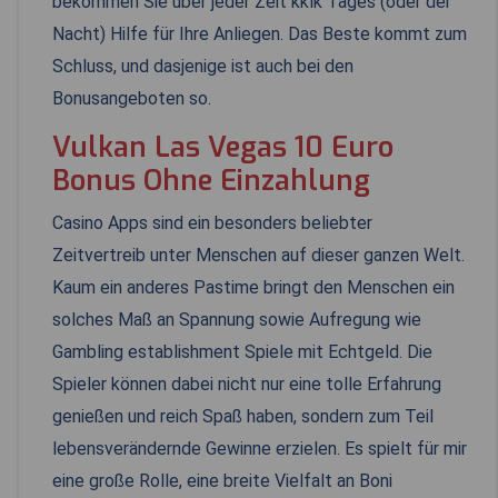
bekommen Sie über jeder Zeit kklk Tages (oder der
Nacht) Hilfe für Ihre Anliegen. Das Beste kommt zum
Schluss, und dasjenige ist auch bei den
Bonusangeboten so.
Vulkan Las Vegas 10 Euro
Bonus Ohne Einzahlung
Casino Apps sind ein besonders beliebter
Zeitvertreib unter Menschen auf dieser ganzen Welt.
Kaum ein anderes Pastime bringt den Menschen ein
solches Maß an Spannung sowie Aufregung wie
Gambling establishment Spiele mit Echtgeld. Die
Spieler können dabei nicht nur eine tolle Erfahrung
genießen und reich Spaß haben, sondern zum Teil
lebensverändernde Gewinne erzielen. Es spielt für mir
eine große Rolle, eine breite Vielfalt an Boni