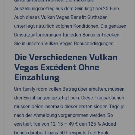
Auszahlungsbetrag aus dem Gain liegt bei 25 Euro.
Auch dieses Vulkan Vegas Benefit Guthaben
unterliegt natürlich solchen Konditionen. Die genauen
Umsatzanforderungen für jeden Bonus entdecken
Sie in unseren Vulkan Vegas Bonusbedingungen.
Die Verschiedenen Vulkan
Vegas Excédent Ohne
Einzahlung
Um family room vollen Betrag über erhalten, müssen
drei Einzahlungen getätigt sein. Diese Transaktionen
müssen beide innerhalb dieser ersten sieben Tage je
nach der Anmeldung vorgenommen werden. So
existiert fue von 12-15 – 49 € den 125 % Added
bonus darüber hinaus 50 Freispiele feel Book