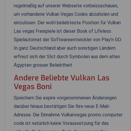
regelmäßig auf unserer Webseite vorbeizuschauen,
um vorhandene Vulkan Vegas Codes abzuholen und
einzulösen. Der wohl beliebteste Position für Vulkan
Las vegas Freispiele ist dieser Book of Lifeless
Spielautomat der Softwareentwickler von Play’n GO.
In ganz Deutschland aber auch sonstigen Ländern
erfreut sich der Slot durch Symbolen aus dem alten
Ägypten grosser Beliebtheit.
Andere Beliebte Vulkan Las
Vegas Boni
Speichern Sie expire vorgenommenen Änderungen
darüber hinaus bestätigen Sie Ihre neue E-Mail-
Adresse. Die Einnahme Vulkanvegas promo computer
code ist natürlich keine Voraussetzung für das