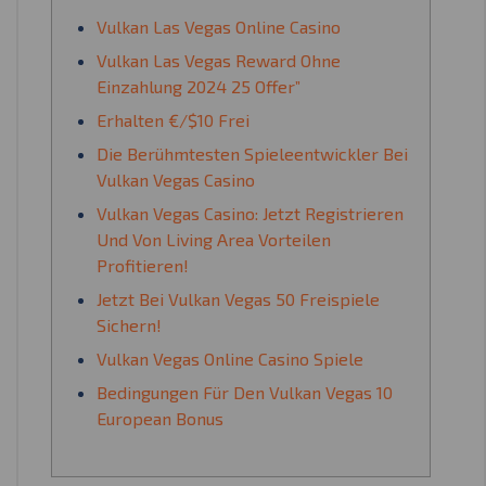
Vulkan Las Vegas Online Casino
Vulkan Las Vegas Reward Ohne
Einzahlung 2024 25 Offer”
Erhalten €/$10 Frei
Die Berühmtesten Spieleentwickler Bei
Vulkan Vegas Casino
Vulkan Vegas Casino: Jetzt Registrieren
Und Von Living Area Vorteilen
Profitieren!
Jetzt Bei Vulkan Vegas 50 Freispiele
Sichern!
Vulkan Vegas Online Casino Spiele
Bedingungen Für Den Vulkan Vegas 10
European Bonus