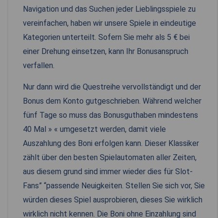
Navigation und das Suchen jeder Lieblingsspiele zu
vereinfachen, haben wir unsere Spiele in eindeutige
Kategorien unterteilt. Sofern Sie mehr als 5 € bei
einer Drehung einsetzen, kann Ihr Bonusanspruch
verfallen.
Nur dann wird die Questreihe vervollständigt und der
Bonus dem Konto gutgeschrieben. Während welcher
fünf Tage so muss das Bonusguthaben mindestens
40 Mal » « umgesetzt werden, damit viele
Auszahlung des Boni erfolgen kann. Dieser Klassiker
zählt über den besten Spielautomaten aller Zeiten,
aus diesem grund sind immer wieder dies für Slot-
Fans” “passende Neuigkeiten. Stellen Sie sich vor, Sie
würden dieses Spiel ausprobieren, dieses Sie wirklich
wirklich nicht kennen. Die Boni ohne Einzahlung sind