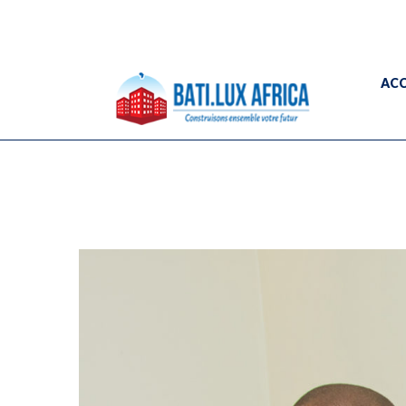
+221 33 865 38 34
contact@batiluxaf
Résidence Aquarelle 6ème Etage, Rue 29 - Po
ACC