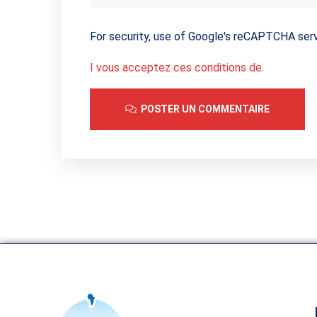
For security, use of Google's reCAPTCHA serv
I vous acceptez ces conditions de
.
POSTER UN COMMENTAIRE
A
l
t
e
r
n
a
t
i
v
e
: