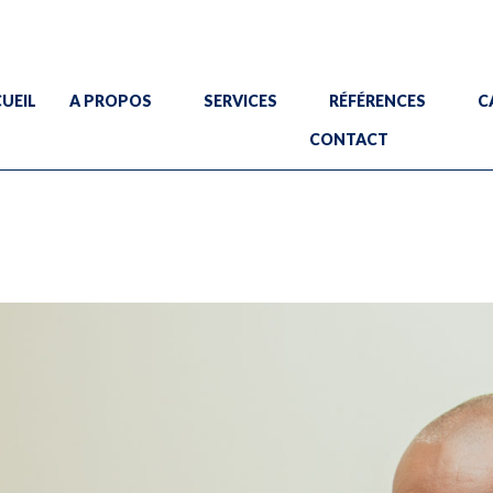
rica.com
int E
UEIL
A PROPOS
SERVICES
RÉFÉRENCES
C
CONTACT